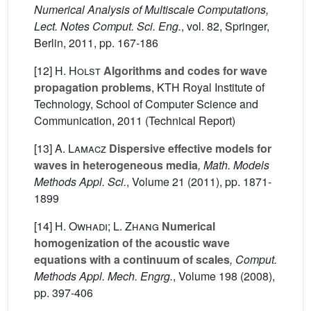
Numerical Analysis of Multiscale Computations,
Lect. Notes Comput. Sci. Eng.
, vol. 82
, Springer,
Berlin, 2011, pp. 167-186
[12]
H. Holst
Algorithms and codes for wave
propagation problems
, KTH Royal Institute of
Technology, School of Computer Science and
Communication, 2011 (Technical Report)
[13]
A. Lamacz
Dispersive effective models for
waves in heterogeneous media
, Math. Models
Methods Appl. Sci.
, Volume 21
(2011), pp. 1871-
1899
[14]
H. Owhadi; L. Zhang
Numerical
homogenization of the acoustic wave
equations with a continuum of scales
, Comput.
Methods Appl. Mech. Engrg.
, Volume 198
(2008),
pp. 397-406