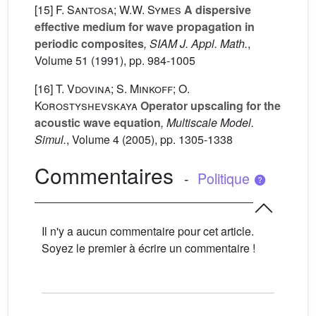
[15]
F. Santosa; W.W. Symes
A dispersive
effective medium for wave propagation in
periodic composites
, SIAM J. Appl. Math.
,
Volume 51
(1991), pp. 984-1005
[16]
T. Vdovina; S. Minkoff; O.
Korostyshevskaya
Operator upscaling for the
acoustic wave equation
, Multiscale Model.
Simul.
, Volume 4
(2005), pp. 1305-1338
Commentaires
-
Politique
Il n'y a aucun commentaire pour cet article.
Soyez le premier à écrire un commentaire !