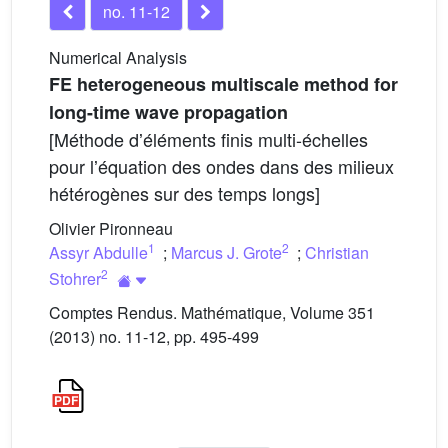
no. 11-12
Numerical Analysis
FE heterogeneous multiscale method for
long-time wave propagation
[Méthode dʼéléments finis multi-échelles
pour lʼéquation des ondes dans des milieux
hétérogènes sur des temps longs]
Olivier Pironneau
1
2
Assyr Abdulle
;
Marcus J. Grote
;
Christian
2
Stohrer
Comptes Rendus. Mathématique, Volume 351
(2013) no. 11-12, pp. 495-499