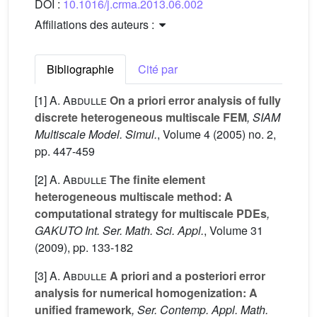
DOI :
10.1016/j.crma.2013.06.002
Affiliations des auteurs :
Bibliographie
Cité par
[1]
A. Abdulle
On a priori error analysis of fully
discrete heterogeneous multiscale FEM
, SIAM
Multiscale Model. Simul.
, Volume 4
(2005) no. 2,
pp. 447-459
[2]
A. Abdulle
The finite element
heterogeneous multiscale method: A
computational strategy for multiscale PDEs
,
GAKUTO Int. Ser. Math. Sci. Appl.
, Volume 31
(2009), pp. 133-182
[3]
A. Abdulle
A priori and a posteriori error
analysis for numerical homogenization: A
unified framework
, Ser. Contemp. Appl. Math.