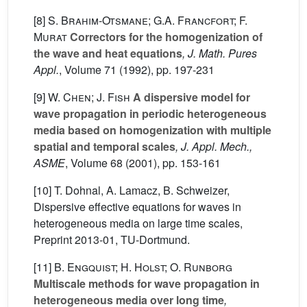
[8]
S. Brahim-Otsmane; G.A. Francfort; F.
Murat
Correctors for the homogenization of
the wave and heat equations
, J. Math. Pures
Appl.
, Volume 71
(1992), pp. 197-231
[9]
W. Chen; J. Fish
A dispersive model for
wave propagation in periodic heterogeneous
media based on homogenization with multiple
spatial and temporal scales
, J. Appl. Mech.,
ASME
, Volume 68
(2001), pp. 153-161
[10] T. Dohnal, A. Lamacz, B. Schweizer,
Dispersive effective equations for waves in
heterogeneous media on large time scales,
Preprint 2013-01, TU-Dortmund.
[11]
B. Engquist; H. Holst; O. Runborg
Multiscale methods for wave propagation in
heterogeneous media over long time
,