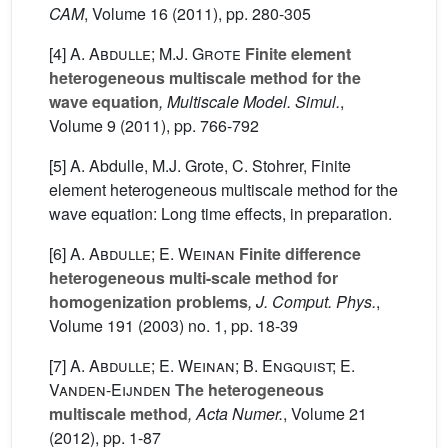
CAM
, Volume 16
(2011), pp. 280-305
[4]
A. Abdulle; M.J. Grote
Finite element
heterogeneous multiscale method for the
wave equation
, Multiscale Model. Simul.
,
Volume 9
(2011), pp. 766-792
[5] A. Abdulle, M.J. Grote, C. Stohrer, Finite
element heterogeneous multiscale method for the
wave equation: Long time effects, in preparation.
[6]
A. Abdulle; E. Weinan
Finite difference
heterogeneous multi-scale method for
homogenization problems
, J. Comput. Phys.
,
Volume 191
(2003) no. 1, pp. 18-39
[7]
A. Abdulle; E. Weinan; B. Engquist; E.
Vanden-Eijnden
The heterogeneous
multiscale method
, Acta Numer.
, Volume 21
(2012), pp. 1-87