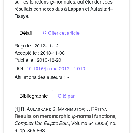
sur les fonctions
φ
-normales, qui étendent des
résultats connexes dus à Lappan et Aulaskari–
Rättyä.
Détail
Citer cet article
Reçu le :
2012-11-12
Accepté le :
2013-11-08
Publié le :
2013-12-20
DOI :
10.1016/j.crma.2013.11.010
Affiliations des auteurs :
Bibliographie
Cité par
[1]
R. Aulaskari; S. Makhmutov; J. Rättyä
Results on meromorphic
φ
-normal functions
,
Complex Var. Elliptic Equ.
, Volume 54
(2009) no.
9, pp. 855-863