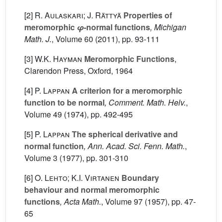
[2]
R. Aulaskari; J. Rättyä
Properties of
meromorphic
φ
-normal functions
, Michigan
Math. J.
, Volume 60
(2011), pp. 93-111
[3]
W.K. Hayman
Meromorphic Functions
,
Clarendon Press, Oxford, 1964
[4]
P. Lappan
A criterion for a meromorphic
function to be normal
, Comment. Math. Helv.
,
Volume 49
(1974), pp. 492-495
[5]
P. Lappan
The spherical derivative and
normal function
, Ann. Acad. Sci. Fenn. Math.
,
Volume 3
(1977), pp. 301-310
[6]
O. Lehto; K.I. Virtanen
Boundary
behaviour and normal meromorphic
functions
, Acta Math.
, Volume 97
(1957), pp. 47-
65