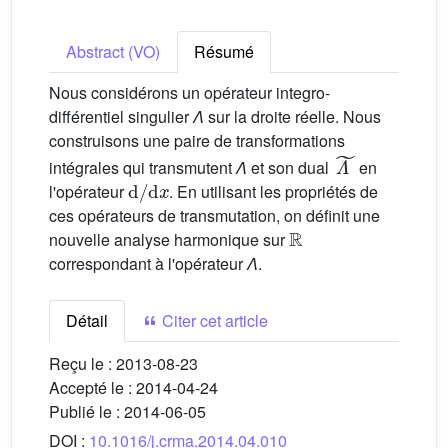
Abstract (VO)
Résumé
Nous considérons un opérateur integro-
différentiel singulier
Λ
sur la droite réelle. Nous
construisons une paire de transformations
Λ
˜
intégrales qui transmutent
Λ
et son dual
en
d
/
d
x
l'opérateur
. En utilisant les propriétés de
ces opérateurs de transmutation, on définit une
R
nouvelle analyse harmonique sur
correspondant à l'opérateur
Λ
.
Détail
Citer cet article
Reçu le :
2013-08-23
Accepté le :
2014-04-24
Publié le :
2014-06-05
DOI :
10.1016/j.crma.2014.04.010