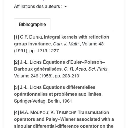
Affiliations des auteurs :
Bibliographie
[1]
C.F. Dunkl
Integral kernels with reflection
group invariance
, Can. J. Math.
, Volume 43
(1991), pp. 1213-1227
[2]
J.-L. Lions
Équations d'Euler–Poisson–
Darboux généralisées
, C. R. Acad. Sci. Paris
,
Volume 246
(1958), pp. 208-210
[3]
J.-L. Lions
Équations différentielles
opérationnelles et problèmes aux limites
,
Springer-Verlag, Berlin, 1961
[4]
M.A. Mourou; K. Trimèche
Transmutation
operators and Paley–Wiener associated with a
singular differential-difference operator on the