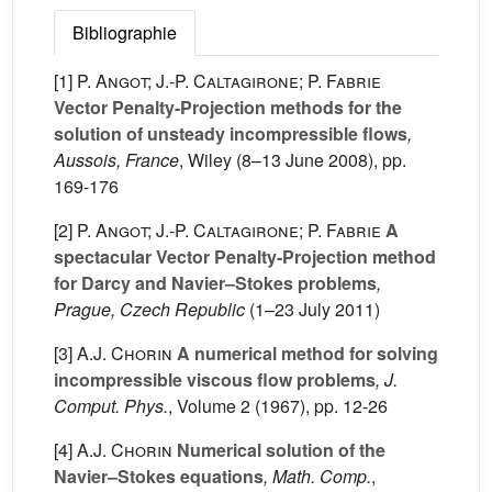
Bibliographie
[1]
P. Angot; J.-P. Caltagirone; P. Fabrie
Vector Penalty-Projection methods for the
solution of unsteady incompressible flows
,
Aussois, France
, Wiley (8–13 June 2008), pp.
169-176
[2]
P. Angot; J.-P. Caltagirone; P. Fabrie
A
spectacular Vector Penalty-Projection method
for Darcy and Navier–Stokes problems
,
Prague, Czech Republic
(1–23 July 2011)
[3]
A.J. Chorin
A numerical method for solving
incompressible viscous flow problems
, J.
Comput. Phys.
, Volume 2
(1967), pp. 12-26
[4]
A.J. Chorin
Numerical solution of the
Navier–Stokes equations
, Math. Comp.
,