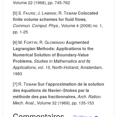
Volume 22
(1968), pp. 745-762
[5]
S. Faure; J. Laminie; R. Temam
Colocated
finite volume schemes for fluid flows
,
Commun. Comput. Phys.
, Volume 4
(2008) no. 1,
pp. 1-25
[6]
M. Fortin; R. Glowinski
Augmented
Lagrangian Methods: Applications to the
Numerical Solution of Boundary-Value
Problems
, Studies in Mathematics and Its
Applications
, vol. 15
, North-Holland, Amsterdam,
1983
[7]
R. Temam
Sur l'approximation de la solution
des équations de Navier–Stokes par la
méthode des pas fractionnaires
, Arch. Ration.
Mech. Anal.
, Volume 32
(1969), pp. 135-153
Commentaires