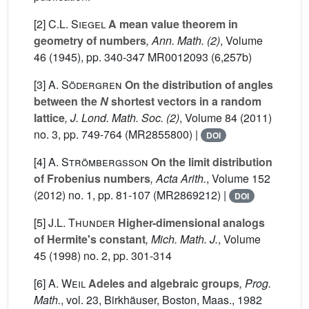
[2]
C.L. Siegel
A mean value theorem in
geometry of numbers
, Ann. Math. (2)
, Volume
46
(1945), pp. 340-347 MR0012093 (6,257b)
[3]
A. Södergren
On the distribution of angles
between the
N
shortest vectors in a random
lattice
, J. Lond. Math. Soc. (2)
, Volume 84
(2011)
no. 3, pp. 749-764 (MR2855800) |
DOI
[4]
A. Strömbergsson
On the limit distribution
of Frobenius numbers
, Acta Arith.
, Volume 152
(2012) no. 1, pp. 81-107 (MR2869212) |
DOI
[5]
J.L. Thunder
Higher-dimensional analogs
of Hermite's constant
, Mich. Math. J.
, Volume
45
(1998) no. 2, pp. 301-314
[6]
A. Weil
Adeles and algebraic groups
, Prog.
Math.
, vol. 23
, Birkhäuser, Boston, Maas., 1982