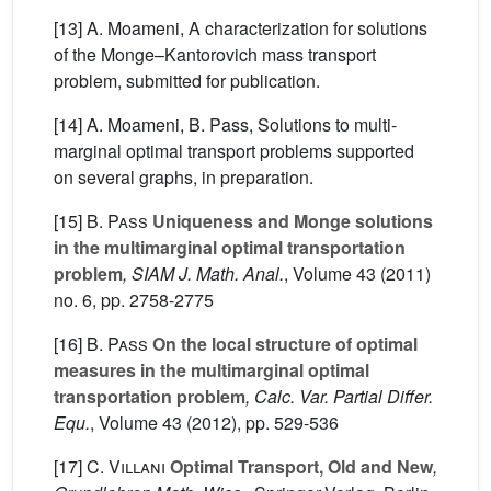
[13] A. Moameni, A characterization for solutions
of the Monge–Kantorovich mass transport
problem, submitted for publication.
[14] A. Moameni, B. Pass, Solutions to multi-
marginal optimal transport problems supported
on several graphs, in preparation.
[15]
B. Pass
Uniqueness and Monge solutions
in the multimarginal optimal transportation
problem
, SIAM J. Math. Anal.
, Volume 43
(2011)
no. 6, pp. 2758-2775
[16]
B. Pass
On the local structure of optimal
measures in the multimarginal optimal
transportation problem
, Calc. Var. Partial Differ.
Equ.
, Volume 43
(2012), pp. 529-536
[17]
C. Villani
Optimal Transport, Old and New
,