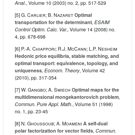
Anal.
, Volume 10
(2003) no. 2, pp. 517-529
[5]
G. Carlier; B. Nazaret
Optimal
transportation for the determinant
, ESAIM
Control Optim. Calc. Var.
, Volume 14
(2008) no.
4, pp. 678-698
[6]
P.-A. Chiappori; R.J. McCann; L.P. Nesheim
Hedonic price equilibria, stable matching, and
optimal transport: equivalence, topology, and
uniqueness
, Econom. Theory
, Volume 42
(2010), pp. 317-354
[7]
W. Gangbo; A. Swiech
Optimal maps for the
multidimensional mongekantorovich problem
,
Commun. Pure Appl. Math.
, Volume 51
(1998)
no. 1, pp. 23-45
[8]
N. Ghoussoub; A. Moameni
A self-dual
polar factorization for vector fields
, Commun.