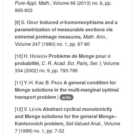
Pure Appl. Math.
, Volume 66
(2013) no. 6, pp.
905-933
[9]
S. Graf
Induced
σ
-homomorphisms and a
parametrization of measurable sections via
extremal preimage measures
, Math. Ann.
,
Volume 247
(1980) no. 1, pp. 67-80
[10]
H. Heinich
Probleme de Monge pour
n
probabilité
, C. R. Acad. Sci. Paris, Ser. I
, Volume
334
(2002) no. 9, pp. 793-795
[11]
Y.-H. Kim; B. Pass
A general condition for
Monge solutions in the multi-marginal optimal
transport problem
|
arXiv
[12]
V. Levin
Abstract cyclical monotonicity
and Monge solutions for the general Monge–
Kantorovich problem
, Set-Valued Anal.
, Volume
7
(1999) no. 1, pp. 7-32