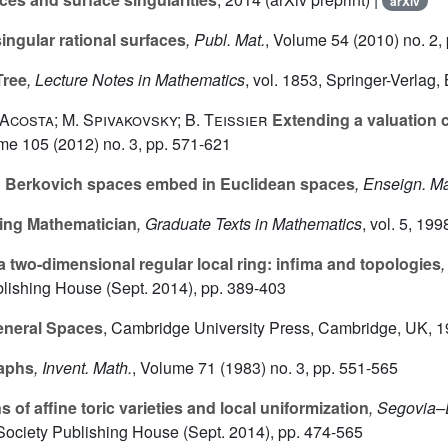
arXiv
ngular rational surfaces
, Publ. Mat.
, Volume 54
(2010) no. 2,
Tree
, Lecture Notes in Mathematics
, vol. 1853
, Springer-Verlag, 
Acosta; M. Spivakovsky; B. Teissier
Extending a valuation c
ume 105
(2012) no. 3, pp. 571-621
n
Berkovich spaces embed in Euclidean spaces
, Enseign. Ma
king Mathematician
, Graduate Texts in Mathematics
, vol. 5
, 199
a two-dimensional regular local ring: infima and topologies
lishing House (Sept. 2014), pp. 389-403
eneral Spaces
, Cambridge University Press, Cambridge, UK, 
raphs
, Invent. Math.
, Volume 71
(1983) no. 3, pp. 551-565
of affine toric varieties and local uniformization
, Segovia–
ociety Publishing House (Sept. 2014), pp. 474-565