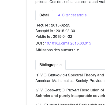
précise. Ces deux résultats sont aussi vr
Détail
Citer cet article
Reçu le :
2015-02-23
Accepté le :
2015-03-30
Publié le :
2015-04-22
DOI :
10.1016/j.crma.2015.03.015
Affiliations des auteurs :
Bibliographie
[1]
V.G. Berkovich
Spectral Theory and
American Mathematical Society, Providen
[2]
V. Cossart; O. Piltant
Resolution of s
Schreier and purely inseparable cover
[3]
L. Fantini
Normalized Berkovich spac