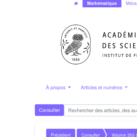
Mathématique
Méca
À propos
Articles et numéros
Consulter
Précédent
Consulter
Volume 353 