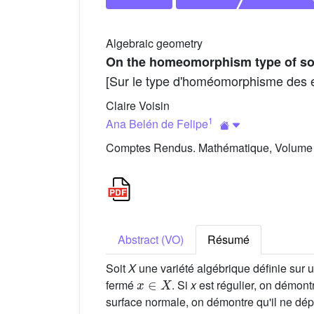
Algebraic geometry
On the homeomorphism type of so
[Sur le type d'homéomorphisme des e
Claire Voisin
1
Ana Belén de Felipe
Comptes Rendus. Mathématique, Volume 3
Abstract (VO)
Résumé
Soit
X
une variété algébrique définie sur 
x
∈
X
fermé
. Si
x
est régulier, on démo
surface normale, on démontre qu'il ne dé