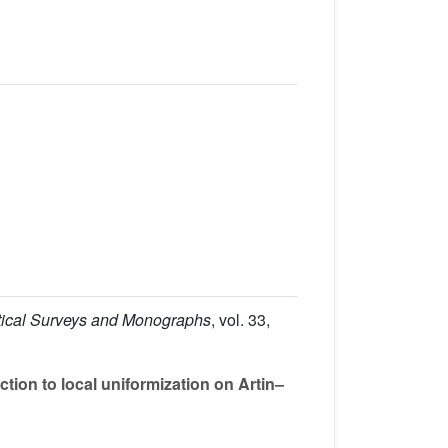
tical Surveys and Monographs
, vol. 33
,
uction to local uniformization on Artin–