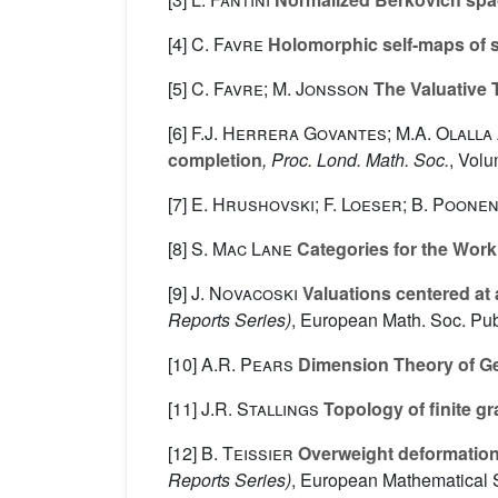
[4]
C. Favre
Holomorphic self-maps of si
[5]
C. Favre; M. Jonsson
The Valuative 
[6]
F.J. Herrera Govantes; M.A. Olalla 
completion
, Proc. Lond. Math. Soc.
, Vol
[7]
E. Hrushovski; F. Loeser; B. Poone
[8]
S. Mac Lane
Categories for the Wor
[9]
J. Novacoski
Valuations centered at 
Reports Series)
, European Math. Soc. Pub
[10]
A.R. Pears
Dimension Theory of G
[11]
J.R. Stallings
Topology of finite g
[12]
B. Teissier
Overweight deformations 
Reports Series)
, European Mathematical S