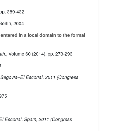
 pp. 389-432
Berlin, 2004
entered in a local domain to the formal
th.
, Volume 60
(2014), pp. 273-293
8
, Segovia–El Escorial, 2011
(Congress
1975
El Escorial, Spain, 2011
(Congress