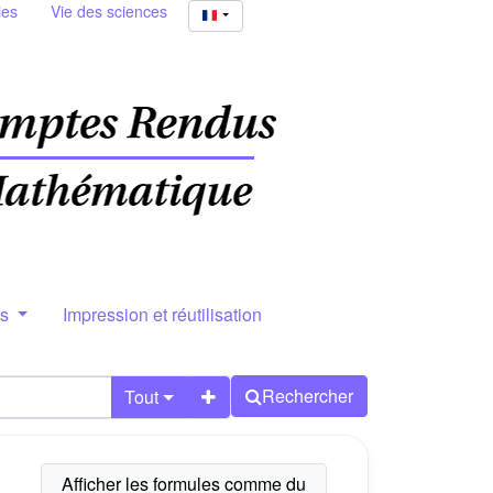
ies
Vie des sciences
rs
Impression et réutilisation
Rechercher
Tout