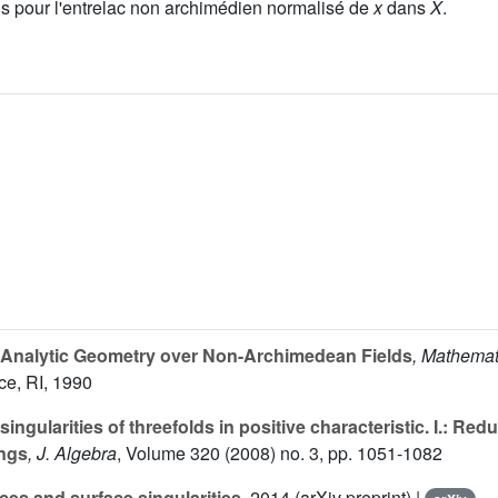
ais pour l'entrelac non archimédien normalisé de
x
dans
X
.
 Analytic Geometry over Non-Archimedean Fields
, Mathema
ce, RI, 1990
ingularities of threefolds in positive characteristic. I.: Red
ings
, J. Algebra
, Volume 320
(2008) no. 3, pp. 1051-1082
es and surface singularities
, 2014 (arXiv preprint) |