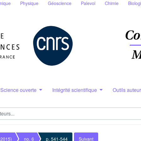
nique
Physique
Géoscience
Palevol
Chimie
Biolog
Science ouverte
Intégrité scientifique
Outils auteu
(2015)
no. 6
p. 541-544
Suivant