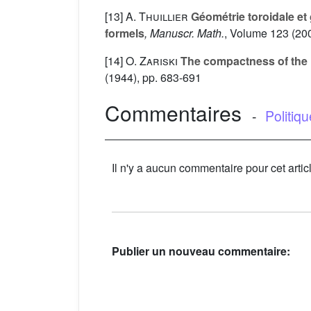
[13]
A. Thuillier
Géométrie toroidale et
formels
, Manuscr. Math.
, Volume 123
(200
[14]
O. Zariski
The compactness of the R
(1944), pp. 683-691
Commentaires
-
Politiq
Il n'y a aucun commentaire pour cet artic
Publier un nouveau commentaire: