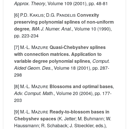
Approx. Theory
, Volume 109
(2001), pp. 48-81
[6]
P.D. Kaklis; D.G. Pandelis
Convexity
preserving polynomial splines of non-uniform
degree
, IMA J. Numer. Anal.
, Volume 10
(1990),
pp. 223-234
[7]
M.-L. Mazure
Quasi-Chebyshev splines
with connection matrices. Application to
variable degree polynomial splines
, Comput.
Aided Geom. Des.
, Volume 18
(2001), pp. 287-
298
[8]
M.-L. Mazure
Blossoms and optimal bases
,
Adv. Comput. Math.
, Volume 20
(2004), pp. 177-
203
[9]
M.-L. Mazure
Ready-to-blossom bases in
Chebyshev spaces
(K. Jetter; M. Buhmann; W.
Haussmann; R. Schaback; J. Stoeckler, eds.)
,