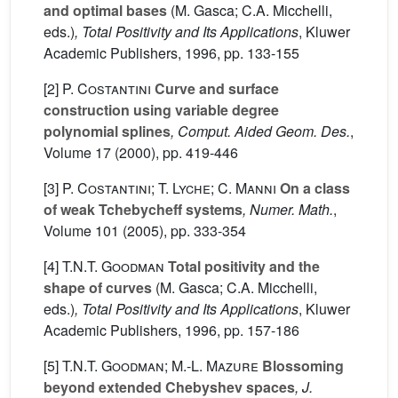
and optimal bases
(M. Gasca; C.A. Micchelli,
eds.)
, Total Positivity and Its Applications
, Kluwer
Academic Publishers, 1996, pp. 133-155
[2]
P. Costantini
Curve and surface
construction using variable degree
polynomial splines
, Comput. Aided Geom. Des.
,
Volume 17
(2000), pp. 419-446
[3]
P. Costantini; T. Lyche; C. Manni
On a class
of weak Tchebycheff systems
, Numer. Math.
,
Volume 101
(2005), pp. 333-354
[4]
T.N.T. Goodman
Total positivity and the
shape of curves
(M. Gasca; C.A. Micchelli,
eds.)
, Total Positivity and Its Applications
, Kluwer
Academic Publishers, 1996, pp. 157-186
[5]
T.N.T. Goodman; M.-L. Mazure
Blossoming
beyond extended Chebyshev spaces
, J.