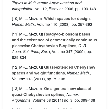
Topics in Multivariate Approximation and
Interpolation
, vol. 12
, Elsevier, 2006, pp. 109-148
[10]
M.-L. Mazure
Which spaces for design
,
Numer. Math.
, Volume 110
(2008), pp. 357-392
[11]
M.-L. Mazure
Ready-to-blossom bases
and the existence of geometrically continuous
piecewise Chebyshevian B-splines
, C. R.
Acad. Sci. Paris, Ser. I
, Volume 347
(2009), pp.
829-834
[12]
M.-L. Mazure
Quasi-extended Chebyshev
spaces and weight functions
, Numer. Math.
,
Volume 118
(2011), pp. 79-108
[13]
M.-L. Mazure
On a general new class of
quasi-Chebyshevian splines
, Numer.
Algorithms
, Volume 58
(2011) no. 3, pp. 399-438