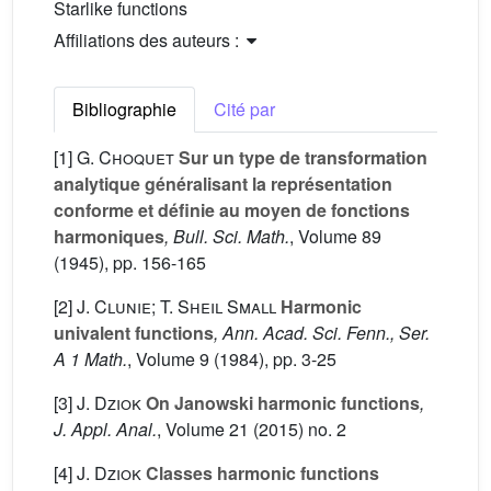
Starlike functions
Affiliations des auteurs :
Bibliographie
Cité par
[1]
G. Choquet
Sur un type de transformation
analytique généralisant la représentation
conforme et définie au moyen de fonctions
harmoniques
, Bull. Sci. Math.
, Volume 89
(1945), pp. 156-165
[2]
J. Clunie; T. Sheil Small
Harmonic
univalent functions
, Ann. Acad. Sci. Fenn., Ser.
A 1 Math.
, Volume 9
(1984), pp. 3-25
[3]
J. Dziok
On Janowski harmonic functions
,
J. Appl. Anal.
, Volume 21
(2015) no. 2
[4]
J. Dziok
Classes harmonic functions