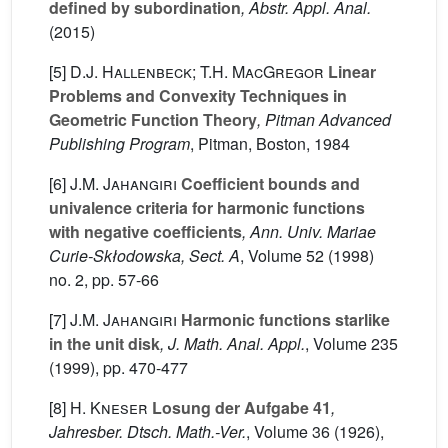
defined by subordination
, Abstr. Appl. Anal.
(2015)
[5]
D.J. Hallenbeck; T.H. MacGregor
Linear
Problems and Convexity Techniques in
Geometric Function Theory
, Pitman Advanced
Publishing Program
, Pitman, Boston, 1984
[6]
J.M. Jahangiri
Coefficient bounds and
univalence criteria for harmonic functions
with negative coefficients
, Ann. Univ. Mariae
Curie-Skłodowska, Sect. A
, Volume 52
(1998)
no. 2, pp. 57-66
[7]
J.M. Jahangiri
Harmonic functions starlike
in the unit disk
, J. Math. Anal. Appl.
, Volume 235
(1999), pp. 470-477
[8]
H. Kneser
Losung der Aufgabe 41
,
Jahresber. Dtsch. Math.-Ver.
, Volume 36
(1926),