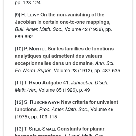
pp. 123-124
[9]
H. Lewy
On the non-vanishing of the
Jacobian in certain one-to-one mappings
,
Bull. Amer. Math. Soc.
, Volume 42
(1936), pp.
689-692
[10]
P. Montel
Sur les famillies de fonctions
analytiques qui admettent des valeurs
exceptionnelles dans un domaine
, Ann. Sci.
Éc. Norm. Supér.
, Volume 23
(1912), pp. 487-535
[11]
T. Rado
Aufgabe 41
, Jahresber. Dtsch.
Math.-Ver.
, Volume 35
(1926), p. 49
[12]
S. Ruscheweyh
New criteria for univalent
functions
, Proc. Amer. Math. Soc.
, Volume 49
(1975), pp. 109-115
[13]
T. Sheil-Small
Constants for planar
harmonic mappings
, J. Lond. Math. Soc.
,