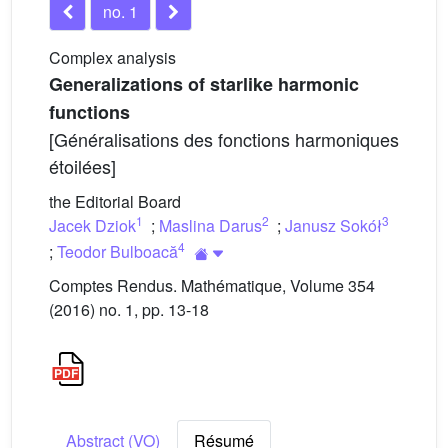
no. 1
Complex analysis
Generalizations of starlike harmonic
functions
[Généralisations des fonctions harmoniques
étoilées]
the Editorial Board
1
2
3
Jacek Dziok
;
Maslina Darus
;
Janusz Sokół
4
;
Teodor Bulboacă
Comptes Rendus. Mathématique, Volume 354
(2016) no. 1, pp. 13-18
Abstract (VO)
Résumé