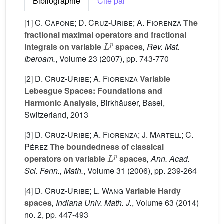
Bibliographie
Cité par
[1]
C. Capone; D. Cruz-Uribe; A. Fiorenza
The
fractional maximal operators and fractional
L
p
integrals on variable
spaces
, Rev. Mat.
Iberoam.
, Volume 23
(2007), pp. 743-770
[2]
D. Cruz-Uribe; A. Fiorenza
Variable
Lebesgue Spaces: Foundations and
Harmonic Analysis
, Birkhäuser, Basel,
Switzerland, 2013
[3]
D. Cruz-Uribe; A. Fiorenza; J. Martell; C.
Pérez
The boundedness of classical
L
p
operators on variable
spaces
, Ann. Acad.
Sci. Fenn., Math.
, Volume 31
(2006), pp. 239-264
[4]
D. Cruz-Uribe; L. Wang
Variable Hardy
spaces
, Indiana Univ. Math. J.
, Volume 63
(2014)
no. 2, pp. 447-493