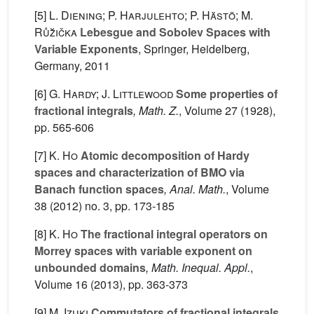
[5]
L. Diening; P. Harjulehto; P. Hästö; M.
Růz̆ička
Lebesgue and Sobolev Spaces with
Variable Exponents
, Springer, Heidelberg,
Germany, 2011
[6]
G. Hardy; J. Littlewood
Some properties of
fractional integrals
, Math. Z.
, Volume 27
(1928),
pp. 565-606
[7]
K. Ho
Atomic decomposition of Hardy
spaces and characterization of BMO via
Banach function spaces
, Anal. Math.
, Volume
38
(2012) no. 3, pp. 173-185
[8]
K. Ho
The fractional integral operators on
Morrey spaces with variable exponent on
unbounded domains
, Math. Inequal. Appl.
,
Volume 16
(2013), pp. 363-373
[9]
M. Izuki
Commutators of fractional integrals