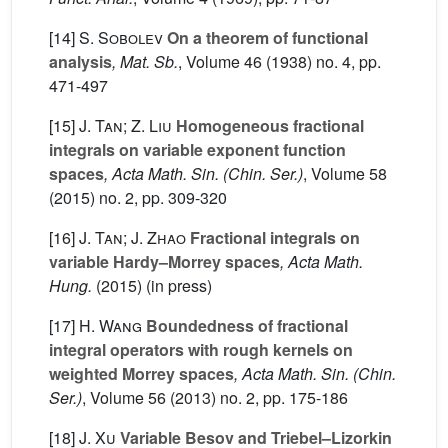
[14]
S. Sobolev
On a theorem of functional
analysis
, Mat. Sb.
, Volume 46
(1938) no. 4, pp.
471-497
[15]
J. Tan; Z. Liu
Homogeneous fractional
integrals on variable exponent function
spaces
, Acta Math. Sin. (Chin. Ser.)
, Volume 58
(2015) no. 2, pp. 309-320
[16]
J. Tan; J. Zhao
Fractional integrals on
variable Hardy–Morrey spaces
, Acta Math.
Hung.
(2015) (in press)
[17]
H. Wang
Boundedness of fractional
integral operators with rough kernels on
weighted Morrey spaces
, Acta Math. Sin. (Chin.
Ser.)
, Volume 56
(2013) no. 2, pp. 175-186
[18]
J. Xu
Variable Besov and Triebel–Lizorkin