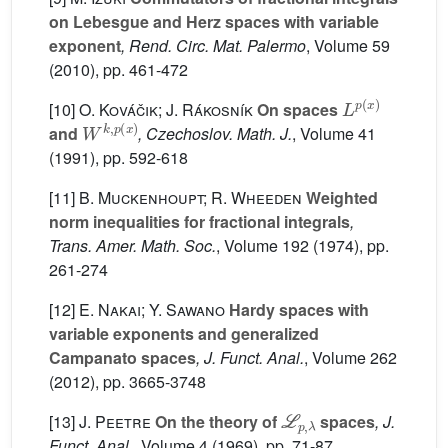
on Lebesgue and Herz spaces with variable
exponent
, Rend. Circ. Mat. Palermo
, Volume 59
(2010), pp. 461-472
L
p
(
x
)
[10]
O. Kováčik; J. Rákosník
On spaces
W
k
,
p
(
x
)
and
, Czechoslov. Math. J.
, Volume 41
(1991), pp. 592-618
[11]
B. Muckenhoupt; R. Wheeden
Weighted
norm inequalities for fractional integrals
,
Trans. Amer. Math. Soc.
, Volume 192
(1974), pp.
261-274
[12]
E. Nakai; Y. Sawano
Hardy spaces with
variable exponents and generalized
Campanato spaces
, J. Funct. Anal.
, Volume 262
(2012), pp. 3665-3748
L
p
,
λ
[13]
J. Peetre
On the theory of
spaces
, J.
Funct. Anal.
, Volume 4
(1969), pp. 71-87