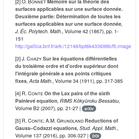
[2]
O. Bonnet
Mémoire sur la théorie des
surfaces applicables sur une surface donnée.
Deuxième partie: Détermination de toutes les
surfaces applicables sur une surface donnée
,
J. Éc. Polytech. Math.
, Volume 42
(1867), pp. 1-
151
http://gallica.bnf.fr/ark:/12148/bpt6k433698b/f5.image
[3]
J. Chazy
Sur les équations différentielles
du troisième ordre et d'ordre supérieur dont
l'intégrale générale a ses points critiques
fixes
, Acta Math.
, Volume 34
(1911), pp. 317-385
[4]
R. Conte
On the Lax pairs of the sixth
Painlevé equation
, RIMS Kôkyûroku Bessatsu
,
Volume B2
(2007), pp. 21-27 |
arXiv
[5]
R. Conte; A.M. Grundland
Reductions of
Gauss–Codazzi equations
, Stud. Appl. Math.
,
Volume 137
(2016), pp. 306-327 |
DOI