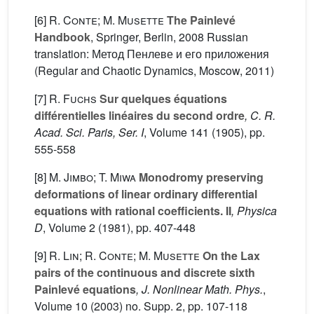
[6]
R. Conte; M. Musette
The Painlevé
Handbook
, Springer, Berlin, 2008 Russian
translation: Метод Пенлеве и его приложения
(Regular and Chaotic Dynamics, Moscow, 2011)
[7]
R. Fuchs
Sur quelques équations
différentielles linéaires du second ordre
, C. R.
Acad. Sci. Paris, Ser. I
, Volume 141
(1905), pp.
555-558
[8]
M. Jimbo; T. Miwa
Monodromy preserving
deformations of linear ordinary differential
equations with rational coefficients. II
, Physica
D
, Volume 2
(1981), pp. 407-448
[9]
R. Lin; R. Conte; M. Musette
On the Lax
pairs of the continuous and discrete sixth
Painlevé equations
, J. Nonlinear Math. Phys.
,
Volume 10
(2003) no. Supp. 2, pp. 107-118