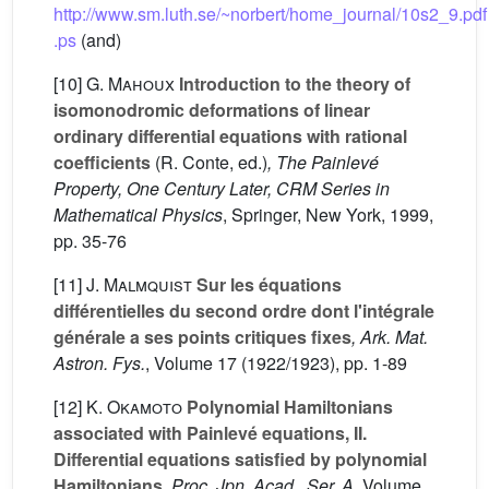
http://www.sm.luth.se/~norbert/home_journal/10s2_9.pdf
.ps
(and)
[10]
G. Mahoux
Introduction to the theory of
isomonodromic deformations of linear
ordinary differential equations with rational
coefficients
(R. Conte, ed.)
, The Painlevé
Property, One Century Later, CRM Series in
Mathematical Physics
, Springer, New York, 1999,
pp. 35-76
[11]
J. Malmquist
Sur les équations
différentielles du second ordre dont l'intégrale
générale a ses points critiques fixes
, Ark. Mat.
Astron. Fys.
, Volume 17
(1922/1923), pp. 1-89
[12]
K. Okamoto
Polynomial Hamiltonians
associated with Painlevé equations, II.
Differential equations satisfied by polynomial
Hamiltonians
, Proc. Jpn. Acad., Ser. A
, Volume