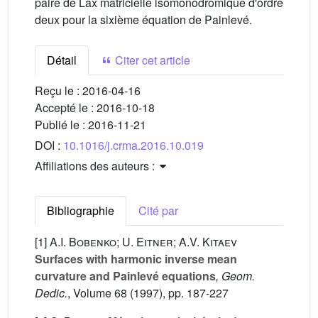
paire de Lax matricielle isomonodromique d'ordre
deux pour la sixième équation de Painlevé.
Détail
Citer cet article
Reçu le :
2016-04-16
Accepté le :
2016-10-18
Publié le :
2016-11-21
DOI :
10.1016/j.crma.2016.10.019
Affiliations des auteurs :
Bibliographie
Cité par
[1]
A.I. Bobenko; U. Eitner; A.V. Kitaev
Surfaces with harmonic inverse mean
curvature and Painlevé equations
, Geom.
Dedic.
, Volume 68
(1997), pp. 187-227