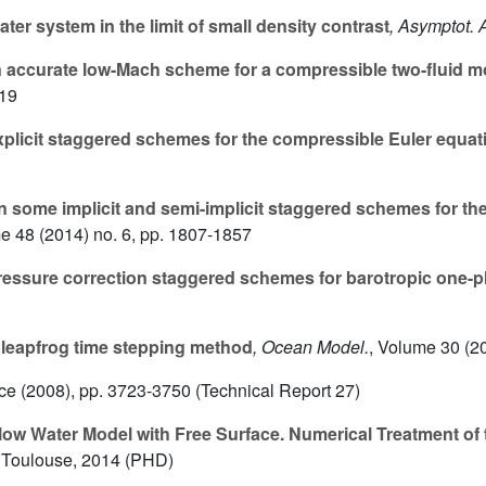
ter system in the limit of small density contrast
, Asymptot. 
accurate low-Mach scheme for a compressible two-fluid mod
-19
plicit staggered schemes for the compressible Euler equat
 some implicit and semi-implicit staggered schemes for th
me 48
(2014) no. 6, pp. 1807-1857
essure correction staggered schemes for barotropic one-
leapfrog time stepping method
, Ocean Model.
, Volume 30
(20
ace (2008), pp. 3723-3750 (Technical Report 27)
low Water Model with Free Surface. Numerical Treatment o
e Toulouse, 2014 (PHD)