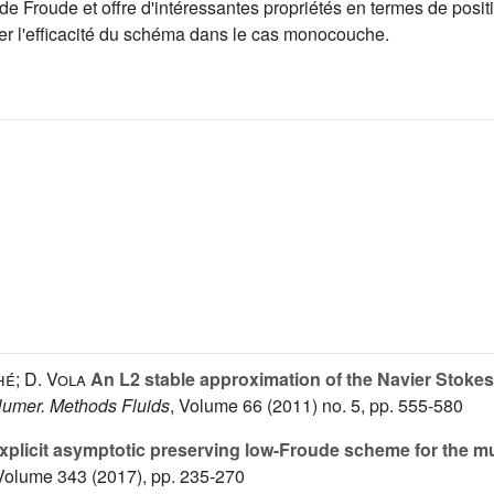
Froude et offre d'intéressantes propriétés en termes de positivi
rer l'efficacité du schéma dans le cas monocouche.
hé; D. Vola
An L2 stable approximation of the Navier Stokes
. Numer. Methods Fluids
, Volume 66
(2011) no. 5, pp. 555-580
plicit asymptotic preserving low-Froude scheme for the mu
 Volume 343
(2017), pp. 235-270