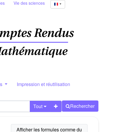
ies
Vie des sciences
rs
Impression et réutilisation
Rechercher
Tout