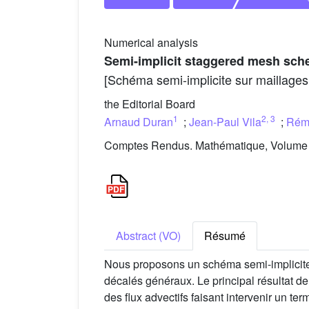
Numerical analysis
Semi-implicit staggered mesh sche
[Schéma semi-implicite sur maillages
the Editorial Board
1
2
,
3
Arnaud Duran
;
Jean-Paul Vila
;
Rémy
Comptes Rendus. Mathématique, Volume 3
Abstract (VO)
Résumé
Nous proposons un schéma semi-implicit
décalés généraux. Le principal résultat de
des flux advectifs faisant intervenir un t