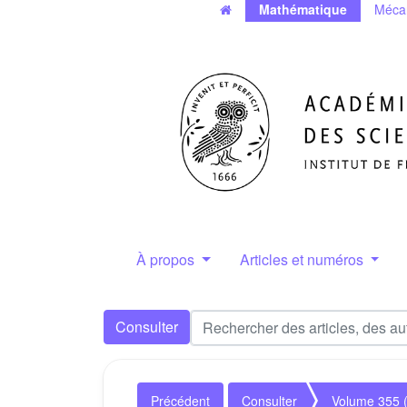
Mathématique
Méca
À propos
Articles et numéros
Consulter
Précédent
Consulter
Volume 355 