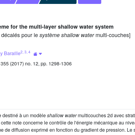
me for the multi-layer shallow water system
 décalés pour le
multi-couches]
système shallow water
2
,
3
,
4
 Baraille
55 (2017) no. 12, pp. 1298-1306
e destiné à un modèle
shallow water
multicouches 2d avec strati
 cette note concerne le contrôle de l'énergie mécanique au nive
erme de diffusion exprimé en fonction du gradient de pression. L