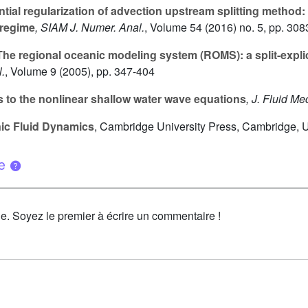
ial regularization of advection upstream splitting method: 
 regime
, SIAM J. Numer. Anal.
, Volume 54
(2016) no. 5, pp. 30
he regional oceanic modeling system (ROMS): a split-explici
.
, Volume 9
(2005), pp. 347-404
 to the nonlinear shallow water wave equations
, J. Fluid Me
ic Fluid Dynamics
, Cambridge University Press, Cambridge, 
ue
le. Soyez le premier à écrire un commentaire !