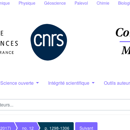
nique
Physique
Géoscience
Palevol
Chimie
Biolog
Science ouverte
Intégrité scientifique
Outils auteu
(2017)
no. 12
p. 1298-1306
Suivant