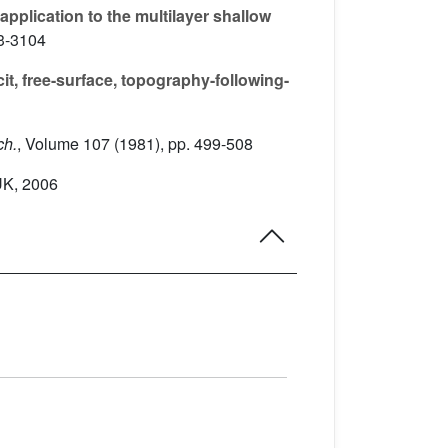
application to the multilayer shallow
83-3104
t, free-surface, topography-following-
ch.
, Volume 107
(1981), pp. 499-508
UK, 2006