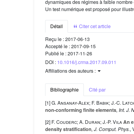
dynamiques des régimes à faible nombre de 
Un test numérique est proposé pour illust
Détail
Citer cet article
Reçu le :
2017-06-13
Accepté le :
2017-09-15
Publié le :
2017-11-26
DOI :
10.1016/j.crma.2017.09.011
Affiliations des auteurs :
Bibliographie
Cité par
[1]
G. Ansanay-Alex; F. Babik; J.-C. Latc
non-conforming finite elements
, Int. J
[2]
F. Couderc; A. Duran; J.-P. Vila
An ex
density stratification
, J. Comput. Phys.
,