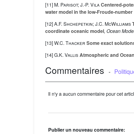
[11]
M. Parisot; J.-P. Vila
Centered-potent
water model in the low-Froude-number
[12]
A.F. Shchepetkin; J.C. McWilliams
T
coordinate oceanic model
, Ocean Model
[13]
W.C. Thacker
Some exact solutions
[14]
G.K. Vallis
Atmospheric and Ocean
Commentaires
-
Politiq
Il n'y a aucun commentaire pour cet artic
Publier un nouveau commentaire: