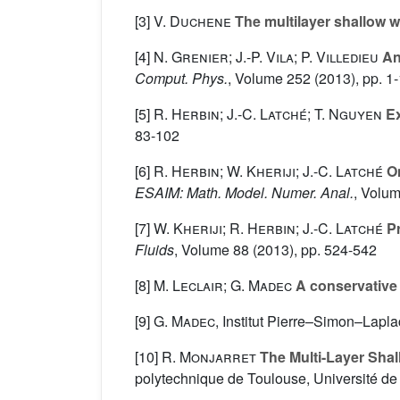
[3]
V. Duchene
The multilayer shallow wa
[4]
N. Grenier; J.-P. Vila; P. Villedieu
An 
Comput. Phys.
, Volume 252
(2013), pp. 1
[5]
R. Herbin; J.-C. Latché; T. Nguyen
Ex
83-102
[6]
R. Herbin; W. Kheriji; J.-C. Latché
On
ESAIM: Math. Model. Numer. Anal.
, Volu
[7]
W. Kheriji; R. Herbin; J.-C. Latché
Pr
Fluids
, Volume 88
(2013), pp. 524-542
[8]
M. Leclair; G. Madec
A conservative 
[9]
G. Madec
, Institut Pierre–Simon–Lapl
[10]
R. Monjarret
The Multi-Layer Shal
polytechnique de Toulouse, Université d