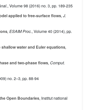
Anal.
, Volume 98
(2016) no. 3, pp. 189-235
el applied to free-surface flows
, J.
ions
, ESAIM Proc.
, Volume 40
(2014), pp.
e shallow water and Euler equations
,
phase and two-phase flows
, Comput.
09) no. 2–3, pp. 88-94
f the Open Boundaries
, Institut national