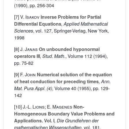
(1990), pp. 256-304
[7]
V. Isakov
Inverse Problems for Partial
Differential Equations
, Applied Mathematical
Sciences
, vol. 127
, Springer-Verlag, New York,
1998
[8]
J. Janas
On unbounded hyponormal
operators III
, Stud. Math.
, Volume 112
(1994),
pp. 75-82
[9]
F. John
Numerical solution of the equation
of heat conduction for preceding times
, Ann.
Mat. Pura Appl. (4)
, Volume 40
(1955), pp. 129-
142
[10]
J.-L. Lions; E. Magenes
Non-
Homogeneous Boundary Value Problems and
Applications. Vol. I
, Die Grundlehren der
mathematischen Wissenschaften
, vol. 181
,