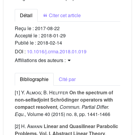
Détail
Citer cet article
Reçu le :
2017-08-22
Accepté le :
2018-01-29
Publié le :
2018-02-14
DOI :
10.1016/j.crma.2018.01.019
Affiliations des auteurs :
Bibliographie
Cité par
[1]
Y. Almog; B. Helffer
On the spectrum of
non-selfadjoint Schrödinger operators with
compact resolvent
, Commun. Partial Differ.
Equ.
, Volume 40
(2015) no. 8, pp. 1441-1466
[2]
H. Amann
Linear and Quasilinear Parabolic
Problems, Vol. I, Abstract Linear Theory
,