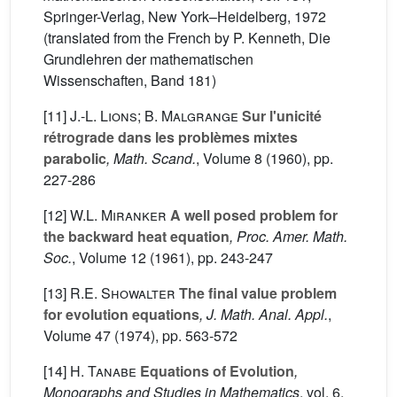
Springer-Verlag, New York–Heidelberg, 1972
(translated from the French by P. Kenneth, Die
Grundlehren der mathematischen
Wissenschaften, Band 181)
[11]
J.-L. Lions; B. Malgrange
Sur l'unicité
rétrograde dans les problèmes mixtes
parabolic
, Math. Scand.
, Volume 8
(1960), pp.
227-286
[12]
W.L. Miranker
A well posed problem for
the backward heat equation
, Proc. Amer. Math.
Soc.
, Volume 12
(1961), pp. 243-247
[13]
R.E. Showalter
The final value problem
for evolution equations
, J. Math. Anal. Appl.
,
Volume 47
(1974), pp. 563-572
[14]
H. Tanabe
Equations of Evolution
,
Monographs and Studies in Mathematics
, vol. 6
,