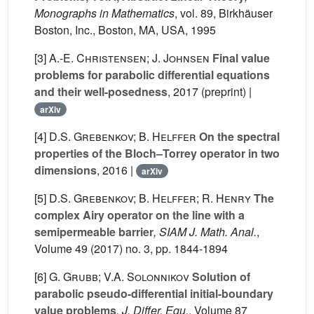
Monographs in Mathematics
, vol. 89
, Birkhäuser
Boston, Inc., Boston, MA, USA, 1995
[3]
A.-E. Christensen; J. Johnsen
Final value
problems for parabolic differential equations
and their well-posedness
, 2017 (preprint) |
arXiv
[4]
D.S. Grebenkov; B. Helffer
On the spectral
properties of the Bloch–Torrey operator in two
dimensions
, 2016 |
arXiv
[5]
D.S. Grebenkov; B. Helffer; R. Henry
The
complex Airy operator on the line with a
semipermeable barrier
, SIAM J. Math. Anal.
,
Volume 49
(2017) no. 3, pp. 1844-1894
[6]
G. Grubb; V.A. Solonnikov
Solution of
parabolic pseudo-differential initial-boundary
value problems
, J. Differ. Equ.
, Volume 87