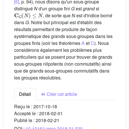
[6]
, p. 94), nous disons qu'un sous-groupe
distingué
N
d'un groupe fini
G
est
grand
si
C
G
(
N
)
≤
N
, de sorte que
N
est d'indice borné
dans
G
. Notre but principal est d'établir des
résultats permettant de produire de façon
systématique des grands sous-groupes dans les
groupes finis (voir les théorèmes
A
et
C
). Nous
considérons également les problèmes plus
particuliers qui se posent pour trouver de grands
sous-groupes nilpotents (non commutatifs) ainsi
que de grands sous-groupes commutatifs dans
les groupes résolubles.
Détail
Citer cet article
Reçu le :
2017-10-18
Accepté le :
2018-02-01
Publié le :
2018-02-21
DOI :
10.1016/j.crma.2018.01.020