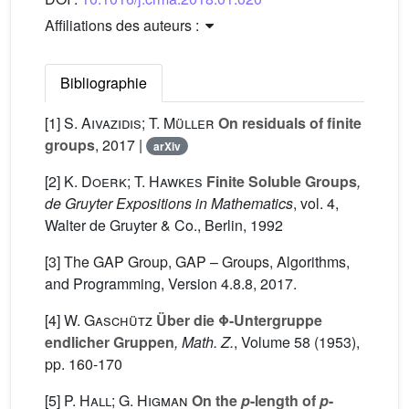
Affiliations des auteurs :
Bibliographie
[1]
S. Aivazidis; T. Müller
On residuals of finite
groups
, 2017 |
arXiv
[2]
K. Doerk; T. Hawkes
Finite Soluble Groups
,
de Gruyter Expositions in Mathematics
, vol. 4
,
Walter de Gruyter & Co., Berlin, 1992
[3] The GAP Group, GAP – Groups, Algorithms,
and Programming, Version 4.8.8, 2017.
[4]
W. Gaschütz
Über die Φ-Untergruppe
endlicher Gruppen
, Math. Z.
, Volume 58
(1953),
pp. 160-170
[5]
P. Hall; G. Higman
On the
p
-length of
p
-