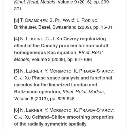
Kinet. Relat. Models
, Volume 9
(2016), pp. 299-
371
[3]
T. Gramchev; S. Pilipović; L. Rodino
,
Birkhäuser, Basel, Switzerland (2009), pp. 15-31
[4]
N. Lekrine; C.-J. Xu
Gevrey regularizing
effect of the Cauchy problem for non-cutoff
homogeneous Kac equation
, Kinet. Relat.
Models
, Volume 2
(2009), pp. 647-666
[5]
N. Lerner; Y. Morimoto; K. Pravda-Starov;
C.-J. Xu
Phase space analysis and functional
calculus for the linearized Landau and
Boltzmann operators
, Kinet. Relat. Models
,
Volume 6
(2013), pp. 625-648
[6]
N. Lerner; Y. Morimoto; K. Pravda-Starov;
C.-J. Xu
Gelfand–Shilov smoothing properties
of the radially symmetric spatially