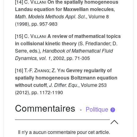
[14]
C. Villani
On the spatially homogeneous
Landau equation for Maxwellian molecules
,
Math. Models Methods Appl. Sci.
, Volume 8
(1998), pp. 957-983
[15]
C. Villani
A review of mathematical topics
in collisional kinetic theory
(S. Friedlander; D.
Serre, eds.)
, Handbook of Mathematical Fluid
Dynamics, vol. 1
, 2002, pp. 71-305
[16]
T.-F. Zhang; Z. Yin
Gevrey regularity of
spatially homogeneous Boltzmann equation
without cutoff
, J. Differ. Equ.
, Volume 253
(2012), pp. 1172-1190
Commentaires
-
Politique
Il n'y a aucun commentaire pour cet article.