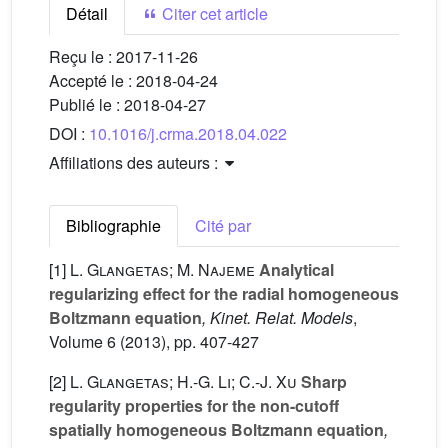
Détail
Citer cet article
Reçu le :
2017-11-26
Accepté le :
2018-04-24
Publié le :
2018-04-27
DOI :
10.1016/j.crma.2018.04.022
Affiliations des auteurs :
Bibliographie
Cité par
[1]
L. Glangetas; M. Najeme
Analytical
regularizing effect for the radial homogeneous
Boltzmann equation
, Kinet. Relat. Models
,
Volume 6
(2013), pp. 407-427
[2]
L. Glangetas; H.-G. Li; C.-J. Xu
Sharp
regularity properties for the non-cutoff
spatially homogeneous Boltzmann equation
,