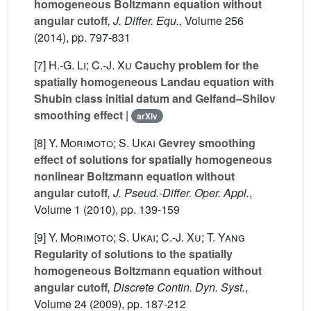
homogeneous Boltzmann equation without
angular cutoff
, J. Differ. Equ.
, Volume 256
(2014), pp. 797-831
[7]
H.-G. Li; C.-J. Xu
Cauchy problem for the
spatially homogeneous Landau equation with
Shubin class initial datum and Gelfand–Shilov
smoothing effect
|
arXiv
[8]
Y. Morimoto; S. Ukai
Gevrey smoothing
effect of solutions for spatially homogeneous
nonlinear Boltzmann equation without
angular cutoff
, J. Pseud.-Differ. Oper. Appl.
,
Volume 1
(2010), pp. 139-159
[9]
Y. Morimoto; S. Ukai; C.-J. Xu; T. Yang
Regularity of solutions to the spatially
homogeneous Boltzmann equation without
angular cutoff
, Discrete Contin. Dyn. Syst.
,
Volume 24
(2009), pp. 187-212