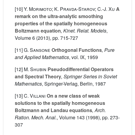
[10]
Y. Morimoto; K. Pravda-Starov; C.-J. Xu
A
remark on the ultra-analytic smoothing
properties of the spatially homogeneous
Boltzmann equation
, Kinet. Relat. Models
,
Volume 6
(2013), pp. 715-727
[11]
G. Sansone
Orthogonal Functions
, Pure
and Applied Mathematics
, vol. IX
, 1959
[12]
M. Shubin
Pseudodifferential Operators
and Spectral Theory
, Springer Series in Soviet
Mathematics
, Springer-Verlag, Berlin, 1987
[13]
C. Villani
On a new class of weak
solutions to the spatially homogeneous
Boltzmann and Landau equations
, Arch.
Ration. Mech. Anal.
, Volume 143
(1998), pp. 273-
307