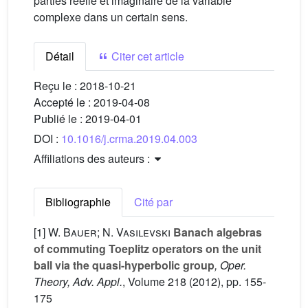
parties réelle et imaginaire de la variable
complexe dans un certain sens.
Détail
Citer cet article
Reçu le :
2018-10-21
Accepté le :
2019-04-08
Publié le :
2019-04-01
DOI :
10.1016/j.crma.2019.04.003
Affiliations des auteurs :
Bibliographie
Cité par
[1]
W. Bauer; N. Vasilevski
Banach algebras
of commuting Toeplitz operators on the unit
ball via the quasi-hyperbolic group
, Oper.
Theory, Adv. Appl.
, Volume 218
(2012), pp. 155-
175