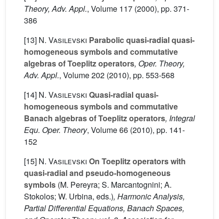
Theory, Adv. Appl.
, Volume 117
(2000), pp. 371-
386
[13]
N. Vasilevski
Parabolic quasi-radial quasi-
homogeneous symbols and commutative
algebras of Toeplitz operators
, Oper. Theory,
Adv. Appl.
, Volume 202
(2010), pp. 553-568
[14]
N. Vasilevski
Quasi-radial quasi-
homogeneous symbols and commutative
Banach algebras of Toeplitz operators
, Integral
Equ. Oper. Theory
, Volume 66
(2010), pp. 141-
152
[15]
N. Vasilevski
On Toeplitz operators with
quasi-radial and pseudo-homogeneous
symbols
(M. Pereyra; S. Marcantognini; A.
Stokolos; W. Urbina, eds.)
, Harmonic Analysis,
Partial Differential Equations, Banach Spaces,