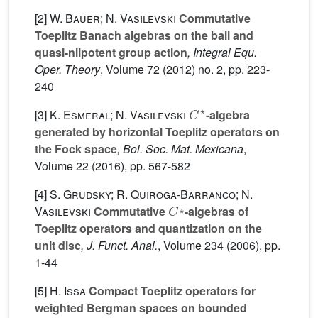
[2]
W. Bauer; N. Vasilevski
Commutative
Toeplitz Banach algebras on the ball and
quasi-nilpotent group action
, Integral Equ.
Oper. Theory
, Volume 72
(2012) no. 2, pp. 223-
240
C
⋆
[3]
K. Esmeral; N. Vasilevski
-algebra
generated by horizontal Toeplitz operators on
the Fock space
, Bol. Soc. Mat. Mexicana
,
Volume 22
(2016), pp. 567-582
[4]
S. Grudsky; R. Quiroga-Barranco; N.
C
⁎
Vasilevski
Commutative
-algebras of
⁎
Toeplitz operators and quantization on the
unit disc
, J. Funct. Anal.
, Volume 234
(2006), pp.
1-44
[5]
H. Issa
Compact Toeplitz operators for
weighted Bergman spaces on bounded