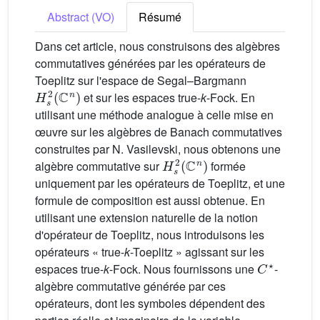
Abstract (VO)
Résumé
Dans cet article, nous construisons des algèbres
commutatives générées par les opérateurs de
Toeplitz sur l'espace de Segal–Bargmann
H
s
2
(
C
n
)
et sur les espaces true-
k
-Fock. En
utilisant une méthode analogue à celle mise en
œuvre sur les algèbres de Banach commutatives
construites par N. Vasilevski, nous obtenons une
H
s
2
(
C
n
)
algèbre commutative sur
formée
uniquement par les opérateurs de Toeplitz, et une
formule de composition est aussi obtenue. En
utilisant une extension naturelle de la notion
d'opérateur de Toeplitz, nous introduisons les
opérateurs « true-
k
-Toeplitz » agissant sur les
C
⋆
espaces true-
k
-Fock. Nous fournissons une
-
algèbre commutative générée par ces
opérateurs, dont les symboles dépendent des