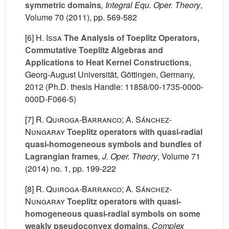
symmetric domains
, Integral Equ. Oper. Theory
,
Volume 70
(2011), pp. 569-582
[6]
H. Issa
The Analysis of Toeplitz Operators,
Commutative Toeplitz Algebras and
Applications to Heat Kernel Constructions
,
Georg-August Universität, Göttingen, Germany,
2012 (Ph.D. thesis Handle: 11858/00-1735-0000-
000D-F066-5)
[7]
R. Quiroga-Barranco; A. Sánchez-
Nungaray
Toeplitz operators with quasi-radial
quasi-homogeneous symbols and bundles of
Lagrangian frames
, J. Oper. Theory
, Volume 71
(2014) no. 1, pp. 199-222
[8]
R. Quiroga-Barranco; A. Sánchez-
Nungaray
Toeplitz operators with quasi-
homogeneous quasi-radial symbols on some
weakly pseudoconvex domains
, Complex