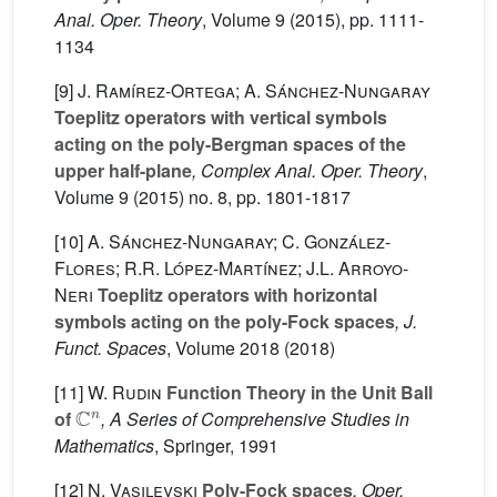
Anal. Oper. Theory
, Volume 9
(2015), pp. 1111-
1134
[9]
J. Ramírez-Ortega; A. Sánchez-Nungaray
Toeplitz operators with vertical symbols
acting on the poly-Bergman spaces of the
upper half-plane
, Complex Anal. Oper. Theory
,
Volume 9
(2015) no. 8, pp. 1801-1817
[10]
A. Sánchez-Nungaray; C. González-
Flores; R.R. López-Martínez; J.L. Arroyo-
Neri
Toeplitz operators with horizontal
symbols acting on the poly-Fock spaces
, J.
Funct. Spaces
, Volume 2018
(2018)
[11]
W. Rudin
Function Theory in the Unit Ball
C
n
of
, A Series of Comprehensive Studies in
Mathematics
, Springer, 1991
[12]
N. Vasilevski
Poly-Fock spaces
, Oper.