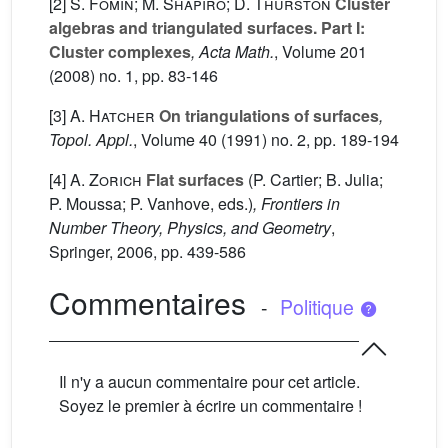
[2]
S. Fomin; M. Shapiro; D. Thurston
Cluster
algebras and triangulated surfaces. Part I:
Cluster complexes
, Acta Math.
, Volume 201
(2008) no. 1, pp. 83-146
[3]
A. Hatcher
On triangulations of surfaces
,
Topol. Appl.
, Volume 40
(1991) no. 2, pp. 189-194
[4]
A. Zorich
Flat surfaces
(P. Cartier; B. Julia;
P. Moussa; P. Vanhove, eds.)
, Frontiers in
Number Theory, Physics, and Geometry
,
Springer, 2006, pp. 439-586
Commentaires
-
Politique
Il n'y a aucun commentaire pour cet article.
Soyez le premier à écrire un commentaire !