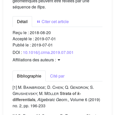
géométriques peuvent être reliées par une
séquence de
flips
.
Détail
Citer cet article
Reçu le :
2018-08-20
Accepté le :
2019-07-01
Publié le :
2019-07-01
DOI :
10.1016/j.crma.2019.07.001
Affiliations des auteurs :
Bibliographie
Cité par
[1]
M. Bainbridge; D. Chen; Q. Gendron; S.
Grushevsky; M. Möller
Strata of
k
-
differentials
, Algebraic Geom.
, Volume 6
(2019)
no. 2, pp. 196-233