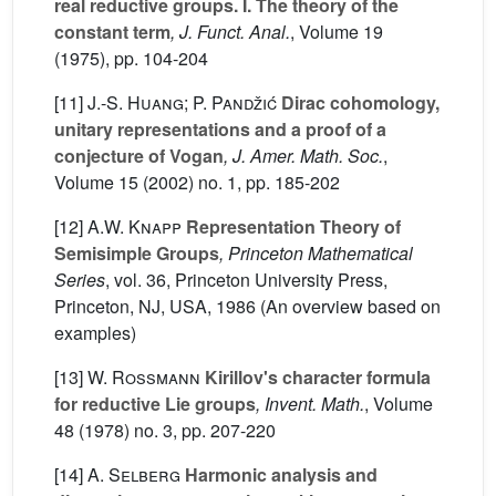
real reductive groups. I. The theory of the
constant term
, J. Funct. Anal.
, Volume 19
(1975), pp. 104-204
[11]
J.-S. Huang; P. Pandžić
Dirac cohomology,
unitary representations and a proof of a
conjecture of Vogan
, J. Amer. Math. Soc.
,
Volume 15
(2002) no. 1, pp. 185-202
[12]
A.W. Knapp
Representation Theory of
Semisimple Groups
, Princeton Mathematical
Series
, vol. 36
, Princeton University Press,
Princeton, NJ, USA, 1986 (An overview based on
examples)
[13]
W. Rossmann
Kirillov's character formula
for reductive Lie groups
, Invent. Math.
, Volume
48
(1978) no. 3, pp. 207-220
[14]
A. Selberg
Harmonic analysis and