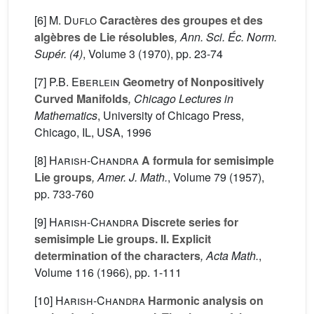
[6]
M. Duflo
Caractères des groupes et des
algèbres de Lie résolubles
, Ann. Sci. Éc. Norm.
Supér. (4)
, Volume 3
(1970), pp. 23-74
[7]
P.B. Eberlein
Geometry of Nonpositively
Curved Manifolds
, Chicago Lectures in
Mathematics
, University of Chicago Press,
Chicago, IL, USA, 1996
[8]
Harish-Chandra
A formula for semisimple
Lie groups
, Amer. J. Math.
, Volume 79
(1957),
pp. 733-760
[9]
Harish-Chandra
Discrete series for
semisimple Lie groups. II. Explicit
determination of the characters
, Acta Math.
,
Volume 116
(1966), pp. 1-111
[10]
Harish-Chandra
Harmonic analysis on