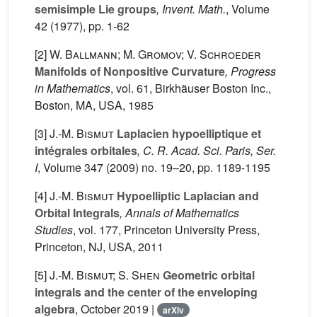
semisimple Lie groups
, Invent. Math.
, Volume
42
(1977), pp. 1-62
[2]
W. Ballmann; M. Gromov; V. Schroeder
Manifolds of Nonpositive Curvature
, Progress
in Mathematics
, vol. 61
, Birkhäuser Boston Inc.,
Boston, MA, USA, 1985
[3]
J.-M. Bismut
Laplacien hypoelliptique et
intégrales orbitales
, C. R. Acad. Sci. Paris, Ser.
I
, Volume 347
(2009) no. 19–20, pp. 1189-1195
[4]
J.-M. Bismut
Hypoelliptic Laplacian and
Orbital Integrals
, Annals of Mathematics
Studies
, vol. 177
, Princeton University Press,
Princeton, NJ, USA, 2011
[5]
J.-M. Bismut; S. Shen
Geometric orbital
integrals and the center of the enveloping
algebra
, October 2019 |
arXiv