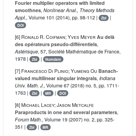
Fourier multiplier operators with limited
smoothnes
, Nonlinear Anal., Theory Methods
Appl.
, Volume 101
(2014), pp. 98-112 |
|
Zbl
DOI
[6]
Ronald R. Coifman; Yves Meyer
Au delà
des opérateurs pseudo-différentiels
,
Astérisque
, 57
, Société Mathématique de France,
1978 |
|
Zbl
Numdam
[7]
Francesco Di Plinio; Yumeng Ou
Banach-
valued multilinear singular integrals
, Indiana
Univ. Math. J.
, Volume 67
(2018) no. 5, pp. 1711-
1763 |
|
|
Zbl
MR
DOI
[8]
Michael Lacey; Jason Metcalfe
Paraproducts in one and several parameters
,
Forum Math.
, Volume 19
(2007) no. 2, pp. 325-
351 |
|
Zbl
MR