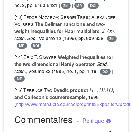
no. 8, pp. 5453-5481 |
|
|
Zbl
MR
DOI
[13]
Fedor Nazarov; Sergei Treil; Alexander
Volberg
The Bellman functions and two-
weight inequalities for Haar multipliers
, J. Am.
Math. Soc.
, Volume 12
(1999), pp. 909-928 |
Zbl
|
|
MR
DOI
[14]
Eric T. Sawyer
Weighted inequalities for
the two-dimensional Hardy operator
, Stud.
Math.
, Volume 82
(1985) no. 1, pp. 1-16 |
|
DOI
MR
H
1
B
M
O
[15]
Terence Tao
Dyadic product
,
,
and Carleson’s counterexample
, 1999
(
http://www.math.ucla.edu/tao/preprints/Expository/produ
Commentaires
-
Politique