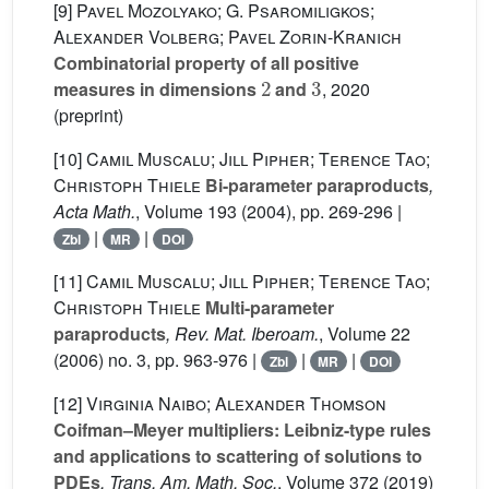
[9]
Pavel Mozolyako; G. Psaromiligkos;
Alexander Volberg; Pavel Zorin-Kranich
Combinatorial property of all positive
2
3
measures in dimensions
and
, 2020
(preprint)
[10]
Camil Muscalu; Jill Pipher; Terence Tao;
Christoph Thiele
Bi-parameter paraproducts
,
Acta Math.
, Volume 193
(2004), pp. 269-296 |
|
|
Zbl
MR
DOI
[11]
Camil Muscalu; Jill Pipher; Terence Tao;
Christoph Thiele
Multi-parameter
paraproducts
, Rev. Mat. Iberoam.
, Volume 22
(2006) no. 3, pp. 963-976 |
|
|
Zbl
MR
DOI
[12]
Virginia Naibo; Alexander Thomson
Coifman–Meyer multipliers: Leibniz-type rules
and applications to scattering of solutions to
PDEs
, Trans. Am. Math. Soc.
, Volume 372
(2019)