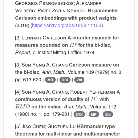
Georgios Psaromiligkos; Alexander
Volberg; Pavel Zorin-Kranich
Bi-parameter
Carleson embeddings with product weights
(2019) (
https://arxiv.org/abs/1906.11150
)
[2]
Lennart Carleson
A counter example for
H
p
measures bounded on
for the bi-disc
,
Report
, 7
, Institut Mittag-Leffler, 1974
[3]
Sun-Yung A. Chang
Carleson measure on
the bi-disc
, Ann. Math.
, Volume 109
(1979) no. 3,
pp. 613-620 |
|
|
MR
DOI
Zbl
[4]
Sun-Yung A. Chang; Robert Fefferman
A
H
1
continuous version of duality of
with
B
M
O
on the bidisc
, Ann. Math.
, Volume 112
(1980) no. 1, pp. 179-201 |
|
|
DOI
MR
Zbl
[5]
Jiao Chen; Guozhen Lu
Hörmander type
theorems for multi-linear and multi-parameter