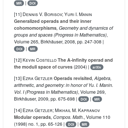
|
MR
DOI
[11]
Dennis V. Borisov; Yuri I. Manin
Generalized operads and their inner
cohomomorphisms
, Geometry and dynamics of
groups and spaces
(Progress in Mathematics)
,
Volume 265
, Birkhäuser, 2008, pp. 247-308 |
|
DOI
MR
[12]
Kevin Costello
The A-infinity operad and
the moduli space of curves
(2004) |
arXiv
[13]
Ezra Getzler
Operads revisited
, Algebra,
arithmetic, and geometry: in honor of Yu. I. Manin.
Vol. I
(Progress in Mathematics)
, Volume 269
,
Birkhäuser, 2009, pp. 675-698 |
|
DOI
MR
[14]
Ezra Getzler; Mikhail M. Kapranov
Modular operads
, Compos. Math.
, Volume 110
(1998) no. 1, pp. 65-126 |
|
DOI
MR