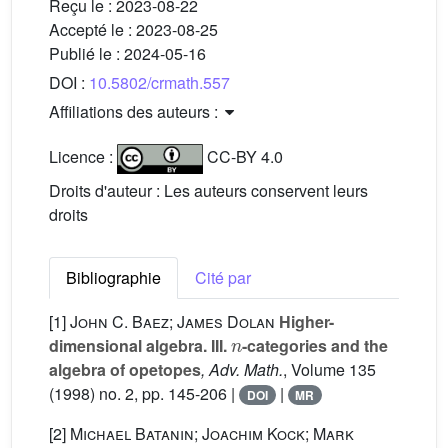
Reçu le :
2023-08-22
Accepté le :
2023-08-25
Publié le :
2024-05-16
DOI :
10.5802/crmath.557
Affiliations des auteurs :
Licence :
CC-BY 4.0
Droits d'auteur : Les auteurs conservent leurs
droits
Bibliographie
Cité par
[1]
John C. Baez; James Dolan
Higher-
n
dimensional algebra. III.
-categories and the
algebra of opetopes
, Adv. Math.
, Volume 135
(1998) no. 2, pp. 145-206 |
|
DOI
MR
[2]
Michael Batanin; Joachim Kock; Mark