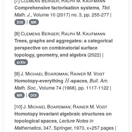
[7]
Clemens Berger; Ralph M. Kaufmann
Comprehensive factorisation systems
, Tbil.
Math. J.
, Volume 10
(2017) no. 3, pp. 255-277 |
|
DOI
MR
[8]
Clemens Berger; Ralph M. Kaufmann
Trees, graphs and aggregates: a categorical
perspective on combinatorial surface
topology, geometry, and algebra
(2022) |
arXiv
[9]
J. Michael Boardman; Rainer M. Vogt
H
Homotopy-everything
-spaces
, Bull. Am.
Math. Soc.
, Volume 74
(1968), pp. 1117-1122 |
|
MR
DOI
[10]
J. Michael Boardman; Rainer M. Vogt
Homotopy invariant algebraic structures on
topological spaces
, Lecture Notes in
Mathematics
, 347
, Springer, 1973, x+257 pages |