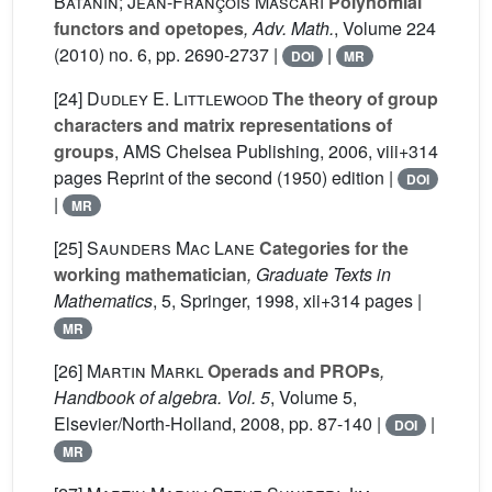
Batanin; Jean-François Mascari
Polynomial
functors and opetopes
, Adv. Math.
, Volume 224
(2010) no. 6, pp. 2690-2737 |
|
DOI
MR
[24]
Dudley E. Littlewood
The theory of group
characters and matrix representations of
groups
, AMS Chelsea Publishing, 2006, viii+314
pages Reprint of the second (1950) edition |
DOI
|
MR
[25]
Saunders Mac Lane
Categories for the
working mathematician
, Graduate Texts in
Mathematics
, 5
, Springer, 1998, xii+314 pages |
MR
[26]
Martin Markl
Operads and PROPs
,
Handbook of algebra. Vol. 5
, Volume 5
,
Elsevier/North-Holland, 2008, pp. 87-140 |
|
DOI
MR