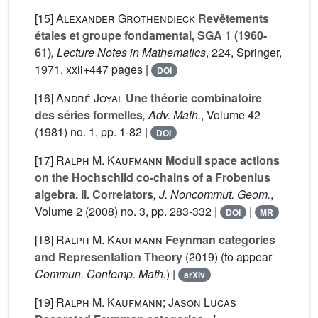
[15]
Alexander Grothendieck
Revêtements
étales et groupe fondamental, SGA 1 (1960-
61)
, Lecture Notes in Mathematics
, 224
, Springer,
1971, xxii+447 pages |
DOI
[16]
André Joyal
Une théorie combinatoire
des séries formelles
, Adv. Math.
, Volume 42
(1981) no. 1, pp. 1-82 |
DOI
[17]
Ralph M. Kaufmann
Moduli space actions
on the Hochschild co-chains of a Frobenius
algebra. II. Correlators
, J. Noncommut. Geom.
,
Volume 2
(2008) no. 3, pp. 283-332 |
|
DOI
MR
[18]
Ralph M. Kaufmann
Feynman categories
and Representation Theory
(2019) (to appear
Commun. Contemp. Math.
) |
arXiv
[19]
Ralph M. Kaufmann; Jason Lucas