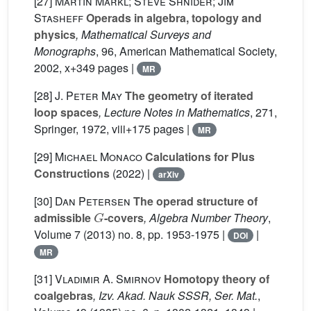
[27]
Martin Markl; Steve Shnider; Jim
Stasheff
Operads in algebra, topology and
physics
, Mathematical Surveys and
Monographs
, 96
, American Mathematical Society,
2002, x+349 pages |
MR
[28]
J. Peter May
The geometry of iterated
loop spaces
, Lecture Notes in Mathematics
, 271
,
Springer, 1972, viii+175 pages |
MR
[29]
Michael Monaco
Calculations for Plus
Constructions
(2022) |
arXiv
[30]
Dan Petersen
The operad structure of
G
admissible
-covers
, Algebra Number Theory
,
Volume 7
(2013) no. 8, pp. 1953-1975 |
|
DOI
MR
[31]
Vladimir A. Smirnov
Homotopy theory of
coalgebras
, Izv. Akad. Nauk SSSR, Ser. Mat.
,