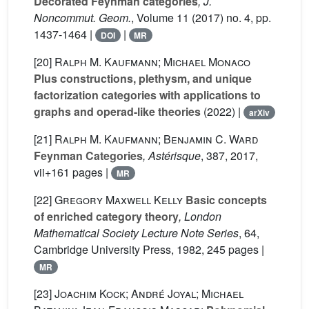
Decorated Feynman categories
, J.
Noncommut. Geom.
, Volume 11
(2017) no. 4, pp.
1437-1464 |
|
DOI
MR
[20]
Ralph M. Kaufmann; Michael Monaco
Plus constructions, plethysm, and unique
factorization categories with applications to
graphs and operad-like theories
(2022) |
arXiv
[21]
Ralph M. Kaufmann; Benjamin C. Ward
Feynman Categories
, Astérisque
, 387
, 2017,
vii+161 pages |
MR
[22]
Gregory Maxwell Kelly
Basic concepts
of enriched category theory
, London
Mathematical Society Lecture Note Series
, 64
,
Cambridge University Press, 1982, 245 pages |
MR
[23]
Joachim Kock; André Joyal; Michael