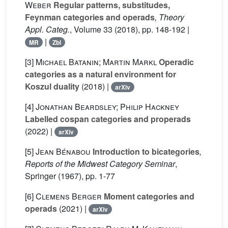
Weber
Regular patterns, substitudes,
Feynman categories and operads
, Theory
Appl. Categ.
, Volume 33
(2018), pp. 148-192 |
|
MR
Zbl
[3]
Michael Batanin; Martin Markl
Operadic
categories as a natural environment for
Koszul duality
(2018) |
arXiv
[4]
Jonathan Beardsley; Philip Hackney
Labelled cospan categories and properads
(2022) |
arXiv
[5]
Jean Bénabou
Introduction to bicategories
,
Reports of the Midwest Category Seminar
,
Springer (1967), pp. 1-77
[6]
Clemens Berger
Moment categories and
operads
(2021) |
arXiv