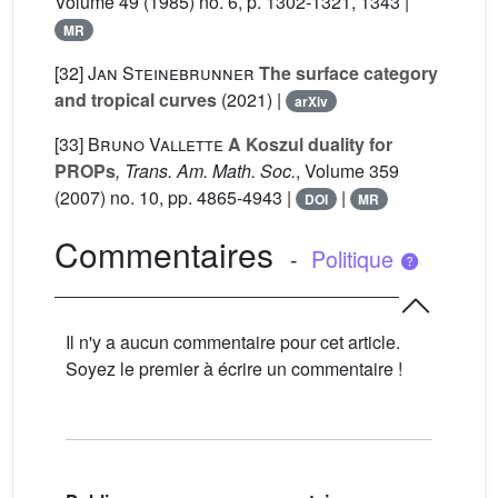
Volume 49
(1985) no. 6, p. 1302-1321, 1343 |
MR
[32]
Jan Steinebrunner
The surface category
and tropical curves
(2021) |
arXiv
[33]
Bruno Vallette
A Koszul duality for
PROPs
, Trans. Am. Math. Soc.
, Volume 359
(2007) no. 10, pp. 4865-4943 |
|
DOI
MR
Commentaires
-
Politique
Il n'y a aucun commentaire pour cet article.
Soyez le premier à écrire un commentaire !