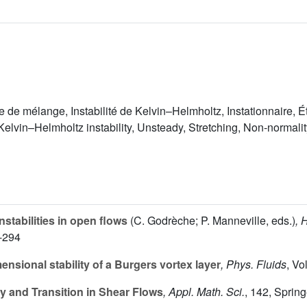
de mélange, Instabilité de Kelvin–Helmholtz, Instationnaire, É
Kelvin–Helmholtz instability, Unsteady, Stretching, Non-normalit
tabilities in open flows
(C. Godrèche; P. Manneville, eds.)
, 
1-294
nsional stability of a Burgers vortex layer
, Phys. Fluids
, Vo
ty and Transition in Shear Flows
, Appl. Math. Sci.
, 142
, Sprin