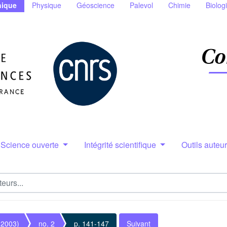
ique
Physique
Géoscience
Palevol
Chimie
Biolog
Science ouverte
Intégrité scientifique
Outils auteu
(2003)
no. 2
p. 141-147
Suivant