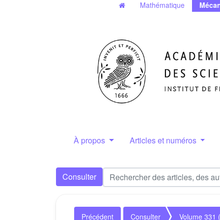
Mathématique
Mécan
À propos
Articles et numéros
Consulter
Précédent
Consulter
Volume 331 