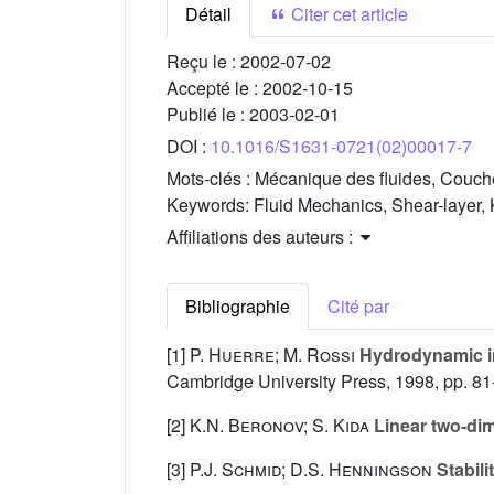
Détail
Citer cet article
Reçu le :
2002-07-02
Accepté le :
2002-10-15
Publié le :
2003-02-01
DOI :
10.1016/S1631-0721(02)00017-7
Mots-clés :
Mécanique des fluides, Couche 
Keywords:
Fluid Mechanics, Shear-layer, 
Affiliations des auteurs :
Bibliographie
Cité par
[1]
P. Huerre; M. Rossi
Hydrodynamic ins
Cambridge University Press, 1998, pp. 8
[2]
K.N. Beronov; S. Kida
Linear two-dime
[3]
P.J. Schmid; D.S. Henningson
Stabili