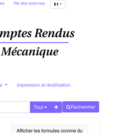
ies
Vie des sciences
rs
Impression et réutilisation
Rechercher
Tout