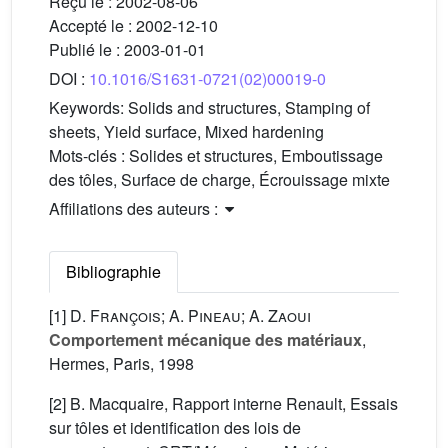
Reçu le :
2002-08-06
Accepté le :
2002-12-10
Publié le :
2003-01-01
DOI :
10.1016/S1631-0721(02)00019-0
Keywords:
Solids and structures, Stamping of
sheets, Yield surface, Mixed hardening
Mots-clés :
Solides et structures, Emboutissage
des tôles, Surface de charge, Écrouissage mixte
Affiliations des auteurs :
Bibliographie
[1]
D. François; A. Pineau; A. Zaoui
Comportement mécanique des matériaux
,
Hermes, Paris, 1998
[2] B. Macquaire, Rapport interne Renault, Essais
sur tôles et identification des lois de