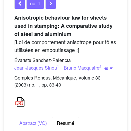
no. 1
Anisotropic behaviour law for sheets
used in stamping: A comparative study
of steel and aluminium
[Loi de comportement anisotrope pour tôles
utilisées en emboutissage :]
Évariste Sanchez-Palencia
1
2
Jean-Jacques Sinou
;
Bruno Macquaire
Comptes Rendus. Mécanique, Volume 331
(2003) no. 1, pp. 33-40
Abstract (VO)
Résumé