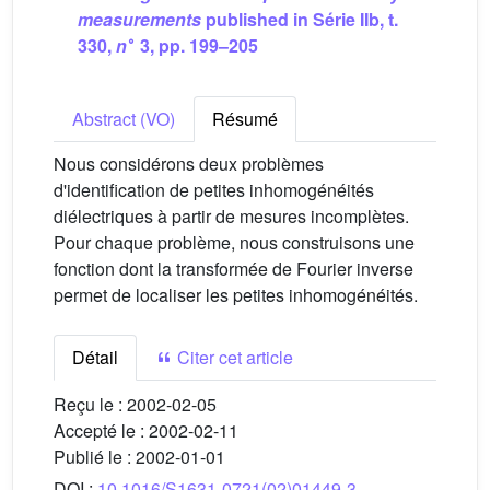
measurements
published in Série IIb, t.
∘
330,
n
3, pp. 199–205
Abstract (VO)
Résumé
Nous considérons deux problèmes
d'identification de petites inhomogénéités
diélectriques à partir de mesures incomplètes.
Pour chaque problème, nous construisons une
fonction dont la transformée de Fourier inverse
permet de localiser les petites inhomogénéités.
Détail
Citer cet article
Reçu le :
2002-02-05
Accepté le :
2002-02-11
Publié le :
2002-01-01
DOI :
10.1016/S1631-0721(02)01449-3