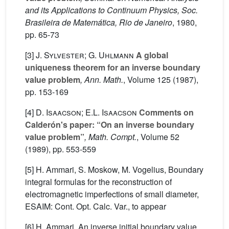
and its Applications to Continuum Physics, Soc.
Brasileira de Matemática, Rio de Janeiro
, 1980,
pp. 65-73
[3]
J. Sylvester; G. Uhlmann
A global
uniqueness theorem for an inverse boundary
value problem
, Ann. Math.
, Volume 125
(1987),
pp. 153-169
[4]
D. Isaacson; E.L. Isaacson
Comments on
Calderón's paper: “On an inverse boundary
value problem”
, Math. Compt.
, Volume 52
(1989), pp. 553-559
[5] H. Ammari, S. Moskow, M. Vogelius, Boundary
integral formulas for the reconstruction of
electromagnetic imperfections of small diameter,
ESAIM: Cont. Opt. Calc. Var., to appear
[6] H. Ammari, An inverse initial boundary value