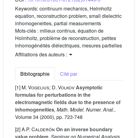
Keywords:
continuum mechanics, Helmholtz
equation, reconstruction problem, small dielectric
inhomogeneities, partial measurements
Mots-clés :
milieux continus, équation de
Holmholtz, problème de reconstruction, petites
inhomogénéités diélectriques, mesures partielles
Affiliations des auteurs :
Bibliographie
Cité par
[1]
M. Vogelius; D. Volkov
Asymptotic
formulas for perturbations in the
electromagnetic fields due to the presence of
inhomogeneities
, Math. Model. Numer. Anal.
,
Volume 34
(2000), pp. 723-748
[2]
A.P. Calderón
On an inverse boundary
value problem
, Seminar on Numerical Analysis