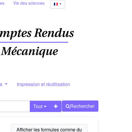
ies
Vie des sciences
rs
Impression et réutilisation
Rechercher
Tout