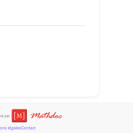
é par :
ons légales
Contact