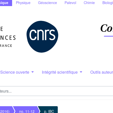
ique
Physique
Géoscience
Palevol
Chimie
Biolog
Science ouverte
Intégrité scientifique
Outils auteu
(2016)
no. 11-12
p. IBC