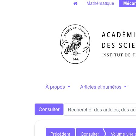
Mathématique
Mécan
À propos
Articles et numéros
Consulter
Précédent
Consulter
Volume 344 