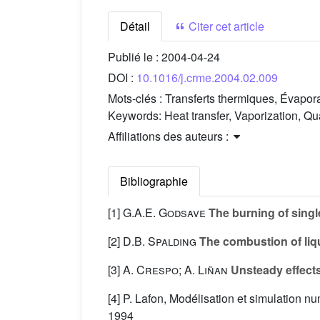
Détail
Citer cet article
Publié le :
2004-04-24
DOI :
10.1016/j.crme.2004.02.009
Mots-clés :
Transferts thermiques, Évapora
Keywords:
Heat transfer, Vaporization, Qu
Affiliations des auteurs :
Bibliographie
[1]
G.A.E. Godsave
The burning of single
[2]
D.B. Spalding
The combustion of liqu
[3]
A. Crespo; A. Liñan
Unsteady effects
[4] P. Lafon, Modélisation et simulation 
1994