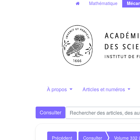
Mathématique
Mécan
À propos
Articles et numéros
Consulter
Précédent
Consulter
Volume 332 