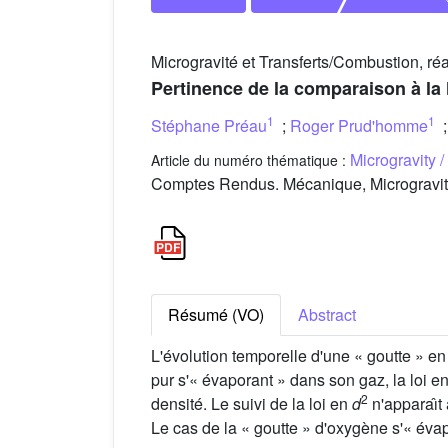
Microgravité et Transferts/Combustion, réa
Pertinence de la comparaison à la 
1
1
Stéphane Préau
;
Roger Prud'homme
Microgravity 
Article du numéro thématique :
Comptes Rendus. Mécanique, Microgravity
Résumé (VO)
Abstract
L'évolution temporelle d'une « goutte » en
pur s'« évaporant » dans son gaz, la loi e
2
densité. Le suivi de la loi en
d
n'apparaı̂t
Le cas de la « goutte » d'oxygène s'« év