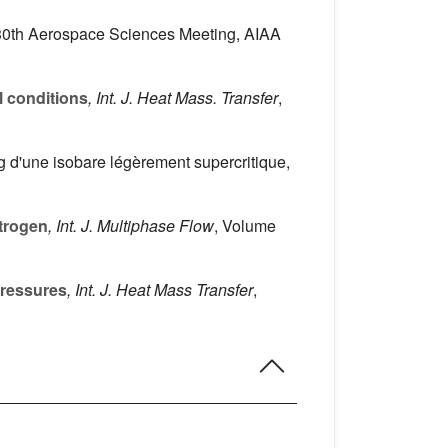
s, 30th Aerospace Sciences Meeting, AIAA
l conditions
, Int. J. Heat Mass. Transfer
,
ng d'une isobare légèrement supercritique,
itrogen
, Int. J. Multiphase Flow
, Volume
pressures
, Int. J. Heat Mass Transfer
,