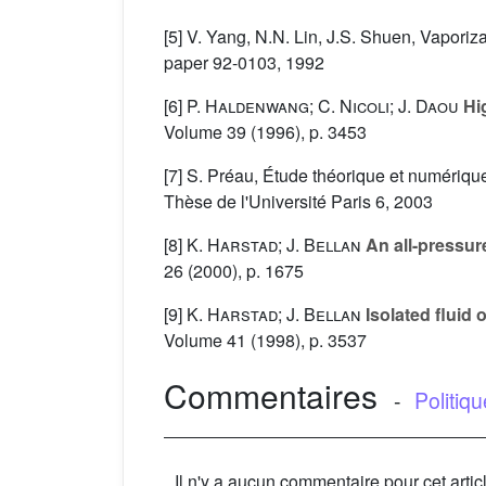
[5] V. Yang, N.N. Lin, J.S. Shuen, Vaporiz
paper 92-0103, 1992
[6]
P. Haldenwang; C. Nicoli; J. Daou
Hig
Volume 39
(1996), p. 3453
[7] S. Préau, Étude théorique et numérique
Thèse de l'Université Paris 6, 2003
[8]
K. Harstad; J. Bellan
An all-pressure
26
(2000), p. 1675
[9]
K. Harstad; J. Bellan
Isolated fluid
Volume 41
(1998), p. 3537
Commentaires
-
Politiq
Il n'y a aucun commentaire pour cet artic