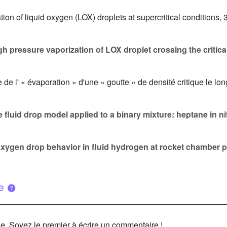
ation of liquid oxygen (LOX) droplets at supercritical condition
h pressure vaporization of LOX droplet crossing the critica
 de l' « évaporation » d'une « goutte » de densité critique le lo
 fluid drop model applied to a binary mixture: heptane in n
 oxygen drop behavior in fluid hydrogen at rocket chamber 
ue
le. Soyez le premier à écrire un commentaire !