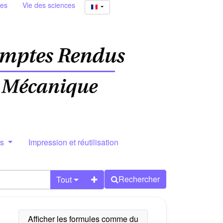
ies
Vie des sciences
rs
Impression et réutilisation
Rechercher
Tout