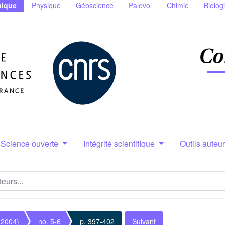
ique
Physique
Géoscience
Palevol
Chimie
Biolog
Science ouverte
Intégrité scientifique
Outils auteu
(2004)
no. 5-6
p. 397-402
Suivant