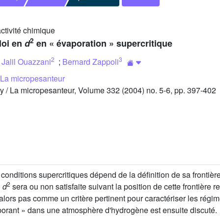
ctivité chimique
2
loi en
d
en « évaporation » supercritique
2
3
;
Jalil Ouazzani
;
Bernard Zappoli
/ La micropesanteur
 / La micropesanteur, Volume 332 (2004) no. 5-6, pp. 397-402
 conditions supercritiques dépend de la définition de sa frontièr
2
n
d
sera ou non satisfaite suivant la position de cette frontière r
 alors pas comme un critère pertinent pour caractériser les régi
aporant » dans une atmosphère d'hydrogène est ensuite discuté.