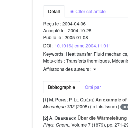
Détail
Citer cet article
Reçu le :
2004-04-06
Accepté le :
2004-10-28
Publié le :
2005-01-08
DOI :
10.1016/j.crme.2004.11.011
Keywords:
Heat transfer, Fluid mechanics
Mots-clés :
Transferts thermiques, Mécaniq
Affiliations des auteurs :
Bibliographie
Cité par
[1]
M. Pons; P. Le Quéré
An example of 
Mecanique 333
(2005) (in this issue) |
DO
[2]
A. Oberbeck
Über die Wärmeleitung 
Phys. Chem.
, Volume 7
(1879), pp. 271-2