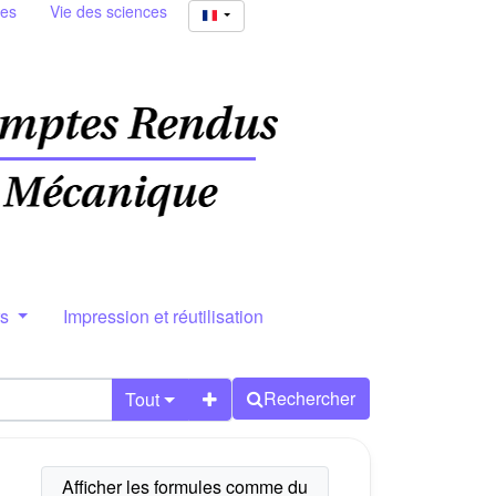
ies
Vie des sciences
rs
Impression et réutilisation
Rechercher
Tout