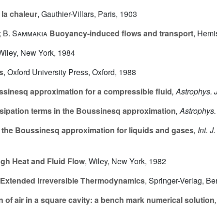
 la chaleur
, Gauthier-Villars, Paris, 1903
; B. Sammakia
Buoyancy-induced flows and transport
, Hemi
 Wiley, New York, 1984
s
, Oxford University Press, Oxford, 1988
sinesq approximation for a compressible fluid
, Astrophys. J
sipation terms in the Boussinesq approximation
, Astrophys.
f the Boussinesq approximation for liquids and gases
, Int. 
gh Heat and Fluid Flow
, Wiley, New York, 1982
Extended Irreversible Thermodynamics
, Springer-Verlag, Be
 of air in a square cavity: a bench mark numerical solution