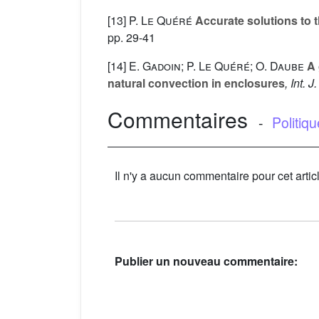
[13]
P. Le Quéré
Accurate solutions to t
pp. 29-41
[14]
E. Gadoin; P. Le Quéré; O. Daube
A 
natural convection in enclosures
, Int.
Commentaires
-
Politiq
Il n'y a aucun commentaire pour cet artic
Publier un nouveau commentaire: