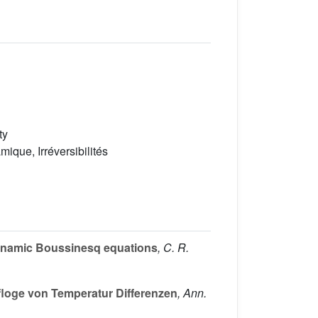
ty
ique, Irréversibilités
dynamic Boussinesq equations
, C. R.
floge von Temperatur Differenzen
, Ann.