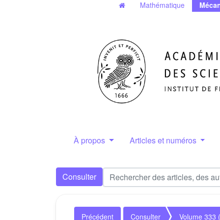
Mathématique
Mécan
À propos
Articles et numéros
Consulter
Précédent
Consulter
Volume 333 