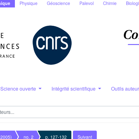
ique
Physique
Géoscience
Palevol
Chimie
Biolog
Science ouverte
Intégrité scientifique
Outils auteu
(2005)
no. 2
p. 127-132
Suivant