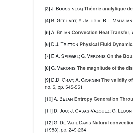
[3]
J. Boussinesq
Théorie analytique de
[4]
B. Gebhart; Y. Jaluria; R.L. Mahajan
[5]
A. Bejan
Convection Heat Transfer
,
[6]
D.J. Tritton
Physical Fluid Dynamic
[7]
E.A. Spiegel; G. Veronis
On the Bous
[8]
G. Veronis
The magnitude of the dis
[9]
D.D. Gray; A. Giorgini
The validity o
no. 5, pp. 545-551
[10]
A. Bejan
Entropy Generation Throu
[11]
D. Jou; J. Casas-Vázquez; G. Lebon
[12]
G. De Vahl Davis
Natural convection
(1983), pp. 249-264