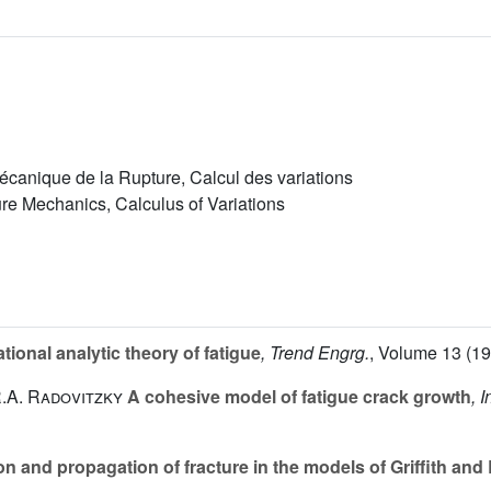
écanique de la Rupture, Calcul des variations
ure Mechanics, Calculus of Variations
tional analytic theory of fatigue
, Trend Engrg.
, Volume 13
(19
R.A. Radovitzky
A cohesive model of fatigue crack growth
, I
ion and propagation of fracture in the models of Griffith and