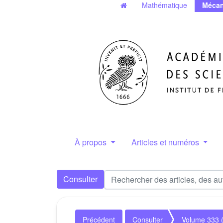
Mathématique
Mécan
À propos
Articles et numéros
Consulter
Précédent
Consulter
Volume 333 