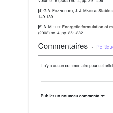
Volume 16
(2004) no. 4, pp. 391-409
[4]
G.A. Francfort; J.-J. Marigo
Stable 
149-189
[5]
A. Mielke
Energetic formulation of mu
(2003) no. 4, pp. 351-382
Commentaires
-
Politiq
Il n'y a aucun commentaire pour cet artic
Publier un nouveau commentaire: