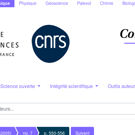
ique
Physique
Géoscience
Palevol
Chimie
Biolog
Science ouverte
Intégrité scientifique
Outils auteu
(2005)
no. 7
p. 550-556
Suivant