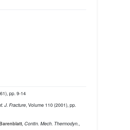
61), pp. 9-14
nt. J. Fracture
, Volume 110
(2001), pp.
 Barenblatt
, Contin. Mech. Thermodyn.
,