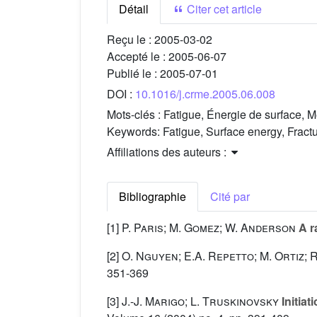
Détail
Citer cet article
Reçu le :
2005-03-02
Accepté le :
2005-06-07
Publié le :
2005-07-01
DOI :
10.1016/j.crme.2005.06.008
Mots-clés :
Fatigue, Énergie de surface, M
Keywords:
Fatigue, Surface energy, Fract
Affiliations des auteurs :
Bibliographie
Cité par
[1]
P. Paris; M. Gomez; W. Anderson
A ra
[2]
O. Nguyen; E.A. Repetto; M. Ortiz; 
351-369
[3]
J.-J. Marigo; L. Truskinovsky
Initiat