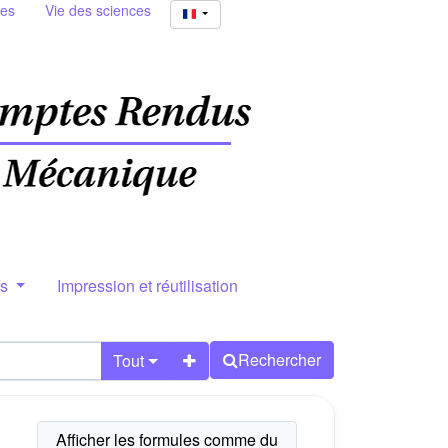
ies
Vie des sciences
rs
Impression et réutilisation
Rechercher
Tout