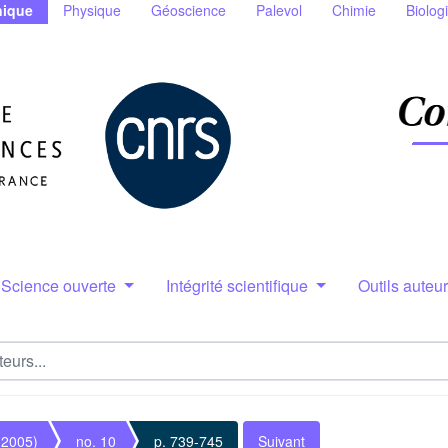
ique
Physique
Géoscience
Palevol
Chimie
Biolog
Science ouverte
Intégrité scientifique
Outils auteu
(2005)
no. 10
p. 739-745
Suivant