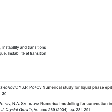
Instability and transitions
, Instabilité et transition
Mazhorova; Yu.P. Popov
Numerical study for liquid phase epi
1-30
 Popov; N.A. Smirnova
Numerical modelling for convection in 
, J. Crystal Growth
, Volume 269
(2004), pp. 284-291