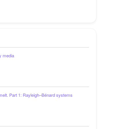
cy media
e melt. Part 1: Rayleigh–Bénard systems