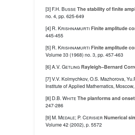
[3]
F.H. Busse
The stability of finite am
no. 4, pp. 625-649
[4]
R. Krishnamurti
Finite amplitude co
445-455
[5]
R. Krishnamurti
Finite amplitude co
Volume 33
(1968) no. 3, pp. 457-463
[6]
A.V. Getling
Rayleigh–Bernard Corre
[7] V.V. Kolmychkov, O.S. Mazhorova, Yu.P
Institute of Applied Mathematics, Moscow,
[8]
D.B. White
The planforms and onset 
247-286
[9]
M. Medale; P. Cerisier
Numerical sim
Volume 42
(2002), p. 5572