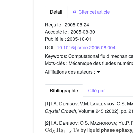
Détail
Citer cet article
Reçu le :
2005-08-24
Accepté le :
2005-08-30
Publié le :
2005-10-01
DOI :
10.1016/j.crme.2005.08.004
Keywords:
Computational fluid mechanics, 
Mots-clés :
Mécanique des fluides numérique
Affiliations des auteurs :
Bibliographie
Cité par
[1]
I.A. Denisov; V.M. Lakeenkov; O.S. 
Crystal Growth
, Volume 245
(2002), pp. 2
[2]
I.A. Denisov; O.S. Mazhorova; Yu.P.
Cd
X
Hg
1
−
X
Te
by liquid phase epitaxy