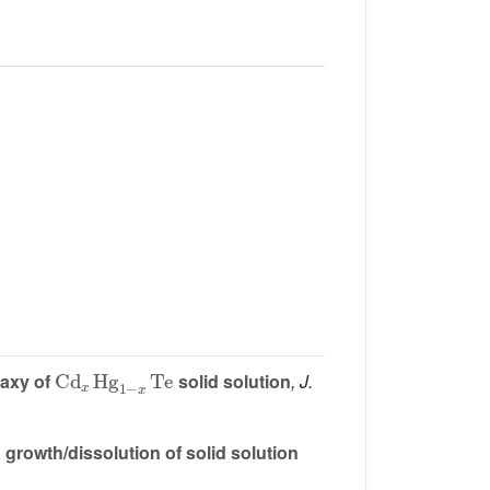
Cd
x
Hg
1
−
x
Te
taxy of
solid solution
, J.
growth/dissolution of solid solution