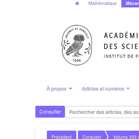
Mathématique
Mécan
À propos
Articles et numéros
Consulter
Précédent
Consulter
Volume 333 