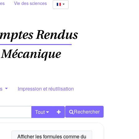
ies
Vie des sciences
rs
Impression et réutilisation
Rechercher
Tout