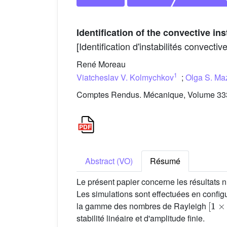
Identification of the convective in
[Identification d'instabilités convect
René Moreau
1
Viatcheslav V. Kolmychkov
;
Olga S. Ma
Comptes Rendus. Mécanique, Volume 333 
Abstract (VO)
Résumé
Le présent papier concerne les résultats 
Les simulations sont effectuées en configu
[
1
×
la gamme des nombres de Rayleigh
stabilité linéaire et d'amplitude finie.