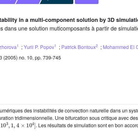
stability in a multi-component solution by 3D simulat
ives dans une solution muticomposants à partir de simulat
1
1
2
zhorova
;
Yurii P. Popov
;
Patrick Bontoux
;
Mohammed El 
(2005) no. 10, pp. 739-745
numériques des instabilités de convection naturelle dans un s
ration tridimensionnelle. Une bifurcation sous critique avec des
10
3
,
1
,
4
×
10
4
]
. Les résultats de simulation sont en bon accor