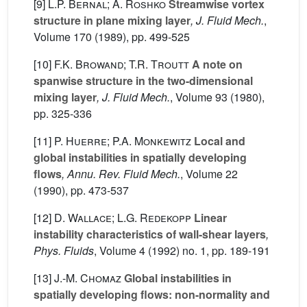
[9]
L.P. Bernal; A. Roshko
Streamwise vortex
structure in plane mixing layer
, J. Fluid Mech.
,
Volume 170
(1989), pp. 499-525
[10]
F.K. Browand; T.R. Troutt
A note on
spanwise structure in the two-dimensional
mixing layer
, J. Fluid Mech.
, Volume 93
(1980),
pp. 325-336
[11]
P. Huerre; P.A. Monkewitz
Local and
global instabilities in spatially developing
flows
, Annu. Rev. Fluid Mech.
, Volume 22
(1990), pp. 473-537
[12]
D. Wallace; L.G. Redekopp
Linear
instability characteristics of wall-shear layers
,
Phys. Fluids
, Volume 4
(1992) no. 1, pp. 189-191
[13]
J.-M. Chomaz
Global instabilities in
spatially developing flows: non-normality and