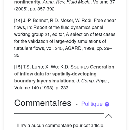
nonlinearity
, Annu. Rev. Fluid Mech.
, Volume 37
(2005), pp. 357-392
[14] J.-P. Bonnet, R.D. Moser, W. Rodi, Free shear
flows, in: Report of the fluid dynamics panel
working group 21, editor, A selection of test cases
for the validation of large-eddy simulations of
turbulent flows, vol. 245, AGARD, 1998, pp. 29–
35
[15]
T.S. Lund; X. Wu; K.D. Squires
Generation
of inflow data for spatially-developing
boundary layer simulations
, J. Comp. Phys.
,
Volume 140
(1998), p. 233
Commentaires
-
Politique
Il n'y a aucun commentaire pour cet article.