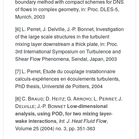
boundary method with compact schemes for DNS
of flows in complex geometry, in: Proc. DLES-5,
Munich, 2003
[6] L. Perret, J. Delville, J.-P. Bonnet, Investigation
of the large scale structures in the turbulent
mixing layer downstream a thick plate, in: Proc.
3rd International Symposium on Turbulence and
Shear Flow Phenomena, Sendai, Japan, 2003
[7] L. Perret, Etude du couplage instationnaire
calculs-expériences en écoulements turbulents,
PhD thesis, Université de Poitiers, 2004
[8]
C. Braud; D. Heitz; G. Arroyo; L. Perret; J.
Delville; J.-P. Bonnet
Low-dimensional
analysis, using POD, for two mixing layer-
wake interactions
, Int. J. Heat Fluid Flow
,
Volume 25
(2004) no. 3, pp. 351-363