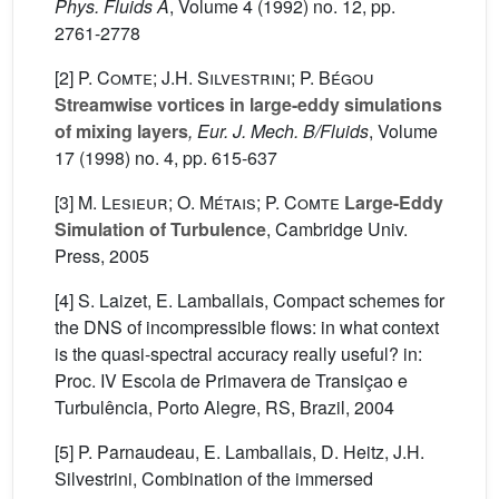
Phys. Fluids A
, Volume 4
(1992) no. 12, pp.
2761-2778
[2]
P. Comte; J.H. Silvestrini; P. Bégou
Streamwise vortices in large-eddy simulations
of mixing layers
, Eur. J. Mech. B/Fluids
, Volume
17
(1998) no. 4, pp. 615-637
[3]
M. Lesieur; O. Métais; P. Comte
Large-Eddy
Simulation of Turbulence
, Cambridge Univ.
Press, 2005
[4] S. Laizet, E. Lamballais, Compact schemes for
the DNS of incompressible flows: in what context
is the quasi-spectral accuracy really useful? in:
Proc. IV Escola de Primavera de Transiçao e
Turbulência, Porto Alegre, RS, Brazil, 2004
[5] P. Parnaudeau, E. Lamballais, D. Heitz, J.H.
Silvestrini, Combination of the immersed