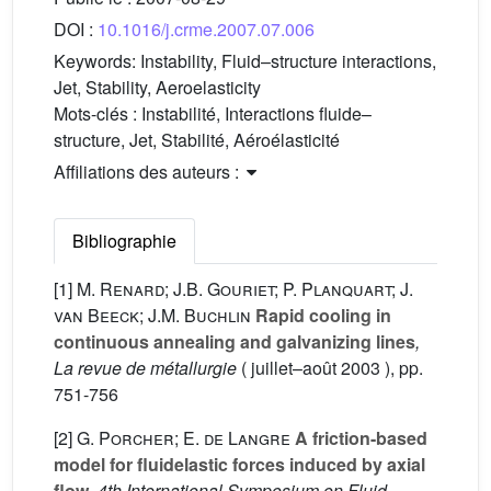
DOI :
10.1016/j.crme.2007.07.006
Keywords:
Instability, Fluid–structure interactions,
Jet, Stability, Aeroelasticity
Mots-clés :
Instabilité, Interactions fluide–
structure, Jet, Stabilité, Aéroélasticité
Affiliations des auteurs :
Bibliographie
[1]
M. Renard; J.B. Gouriet; P. Planquart; J.
van Beeck; J.M. Buchlin
Rapid cooling in
continuous annealing and galvanizing lines
,
La revue de métallurgie
( juillet–août 2003 ), pp.
751-756
[2]
G. Porcher; E. de Langre
A friction-based
model for fluidelastic forces induced by axial
flow
, 4th International Symposium on Fluid–