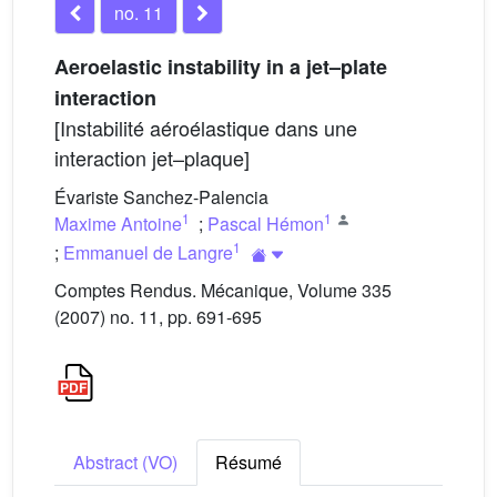
no. 11
Aeroelastic instability in a jet–plate
interaction
[Instabilité aéroélastique dans une
interaction jet–plaque]
Évariste Sanchez-Palencia
1
1
Maxime Antoine
;
Pascal Hémon
1
;
Emmanuel de Langre
Comptes Rendus. Mécanique, Volume 335
(2007) no. 11, pp. 691-695
Abstract (VO)
Résumé