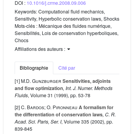
DOI :
10.1016/j.crme.2008.09.006
Keywords:
Computational fluid mechanics,
Sensitivity, Hyperbolic conservation laws, Shocks
Mots-clés :
Mécanique des fluides numérique,
Sensibilités, Lois de conservation hyperboliques,
Chocs
Affiliations des auteurs :
Bibliographie
Cité par
[1]
M.D. Gunzburger
Sensitivities, adjoints
and flow optimization
, Int. J. Numer. Methods
Fluids
, Volume 31
(1999), pp. 53-78
[2]
C. Bardos; O. Pironneau
A formalism for
the differentiation of conservation laws
, C. R.
Acad. Sci. Paris, Ser. I
, Volume 335
(2002), pp.
839-845