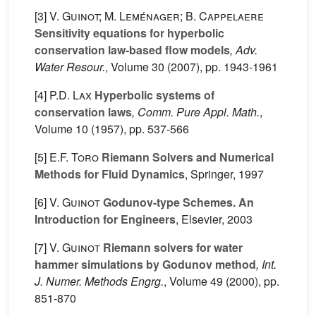
[3]
V. Guinot; M. Leménager; B. Cappelaere
Sensitivity equations for hyperbolic
conservation law-based flow models
, Adv.
Water Resour.
, Volume 30
(2007), pp. 1943-1961
[4]
P.D. Lax
Hyperbolic systems of
conservation laws
, Comm. Pure Appl. Math.
,
Volume 10
(1957), pp. 537-566
[5]
E.F. Toro
Riemann Solvers and Numerical
Methods for Fluid Dynamics
, Springer, 1997
[6]
V. Guinot
Godunov-type Schemes. An
Introduction for Engineers
, Elsevier, 2003
[7]
V. Guinot
Riemann solvers for water
hammer simulations by Godunov method
, Int.
J. Numer. Methods Engrg.
, Volume 49
(2000), pp.
851-870