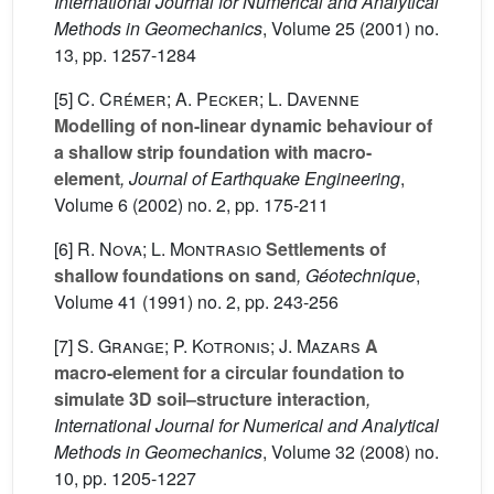
International Journal for Numerical and Analytical
Methods in Geomechanics
, Volume 25
(2001) no.
13, pp. 1257-1284
[5]
C. Crémer; A. Pecker; L. Davenne
Modelling of non-linear dynamic behaviour of
a shallow strip foundation with macro-
element
, Journal of Earthquake Engineering
,
Volume 6
(2002) no. 2, pp. 175-211
[6]
R. Nova; L. Montrasio
Settlements of
shallow foundations on sand
, Géotechnique
,
Volume 41
(1991) no. 2, pp. 243-256
[7]
S. Grange; P. Kotronis; J. Mazars
A
macro-element for a circular foundation to
simulate 3D soil–structure interaction
,
International Journal for Numerical and Analytical
Methods in Geomechanics
, Volume 32
(2008) no.
10, pp. 1205-1227