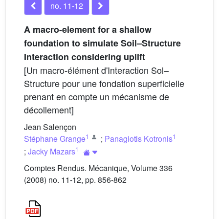
no. 11-12
A macro-element for a shallow
foundation to simulate Soil–Structure
Interaction considering uplift
[Un macro-élément d'Interaction Sol–
Structure pour une fondation superficielle
prenant en compte un mécanisme de
décollement]
Jean Salençon
1
1
Stéphane Grange
;
Panagiotis Kotronis
1
;
Jacky Mazars
Comptes Rendus. Mécanique, Volume 336
(2008) no. 11-12, pp. 856-862