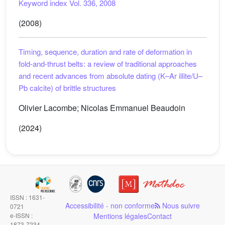
Keyword index Vol. 336, 2008
(2008)
Timing, sequence, duration and rate of deformation in
fold-and-thrust belts: a review of traditional approaches
and recent advances from absolute dating (K–Ar illite/U–
Pb calcite) of brittle structures
Olivier Lacombe; Nicolas Emmanuel Beaudoin
(2024)
ISSN : 1631-
Accessibilité - non conforme
Nous suivre
0721
e-ISSN :
Mentions légales
Contact
1873-7234