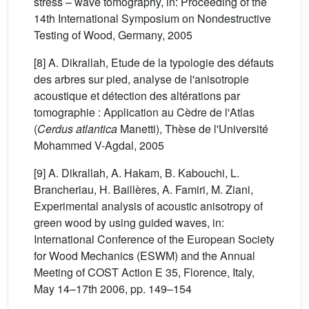
stress – wave tomography, in: Proceeding of the
14th International Symposium on Nondestructive
Testing of Wood, Germany, 2005
[8] A. Dikrallah, Etude de la typologie des défauts
des arbres sur pied, analyse de l'anisotropie
acoustique et détection des altérations par
tomographie : Application au Cèdre de l'Atlas
(
Cerdus atlantica
Manetti), Thèse de l'Université
Mohammed V-Agdal, 2005
[9] A. Dikrallah, A. Hakam, B. Kabouchi, L.
Brancheriau, H. Baillères, A. Famiri, M. Ziani,
Experimental analysis of acoustic anisotropy of
green wood by using guided waves, in:
International Conference of the European Society
for Wood Mechanics (ESWM) and the Annual
Meeting of COST Action E 35, Florence, Italy,
May 14–17th 2006, pp. 149–154