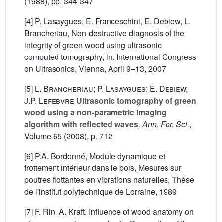
(1988), pp. 344-347
[4] P. Lasaygues, E. Franceschini, E. Debiew, L.
Brancheriau, Non-destructive diagnosis of the
integrity of green wood using ultrasonic
computed tomography, in: International Congress
on Ultrasonics, Vienna, April 9–13, 2007
[5]
L. Brancheriau; P. Lasaygues; E. Debiew;
J.P. Lefebvre
Ultrasonic tomography of green
wood using a non-parametric imaging
algorithm with reflected waves
, Ann. For. Sci.
,
Volume 65
(2008), p. 712
[6] P.A. Bordonné, Module dynamique et
frottement intérieur dans le bois, Mesures sur
poutres flottantes en vibrations naturelles, Thèse
de l'institut polytechnique de Lorraine, 1989
[7] F. Rin, A. Kraft, Influence of wood anatomy on