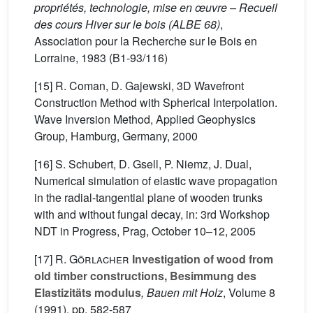
propriétés, technologie, mise en œuvre – Recueil
des cours Hiver sur le bois (ALBE 68)
,
Association pour la Recherche sur le Bois en
Lorraine, 1983 (B1-93/116)
[15] R. Coman, D. Gajewski, 3D Wavefront
Construction Method with Spherical Interpolation.
Wave Inversion Method, Applied Geophysics
Group, Hamburg, Germany, 2000
[16] S. Schubert, D. Gsell, P. Niemz, J. Dual,
Numerical simulation of elastic wave propagation
in the radial-tangential plane of wooden trunks
with and without fungal decay, in: 3rd Workshop
NDT in Progress, Prag, October 10–12, 2005
[17]
R. Görlacher
Investigation of wood from
old timber constructions, Besimmung des
Elastizitäts modulus
, Bauen mit Holz
, Volume 8
(1991), pp. 582-587