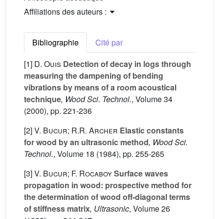
Affiliations des auteurs :
Bibliographie
Cité par
[1]
D. Ouis
Detection of decay in logs through
measuring the dampening of bending
vibrations by means of a room acoustical
technique
, Wood Sci. Technol.
, Volume 34
(2000), pp. 221-236
[2]
V. Bucur; R.R. Archer
Elastic constants
for wood by an ultrasonic method
, Wood Sci.
Technol.
, Volume 18
(1984), pp. 255-265
[3]
V. Bucur; F. Rocaboy
Surface waves
propagation in wood: prospective method for
the determination of wood off-diagonal terms
of stiffness matrix
, Ultrasonic
, Volume 26