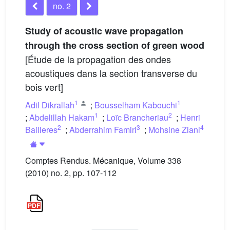
no. 2
Study of acoustic wave propagation
through the cross section of green wood
[Étude de la propagation des ondes
acoustiques dans la section transverse du
bois vert]
1
1
Adil Dikrallah
;
Bousselham Kabouchi
1
2
;
Abdelillah Hakam
;
Loïc Brancheriau
;
Henri
2
3
4
Bailleres
;
Abderrahim Famiri
;
Mohsine Ziani
Comptes Rendus. Mécanique, Volume 338
(2010) no. 2, pp. 107-112