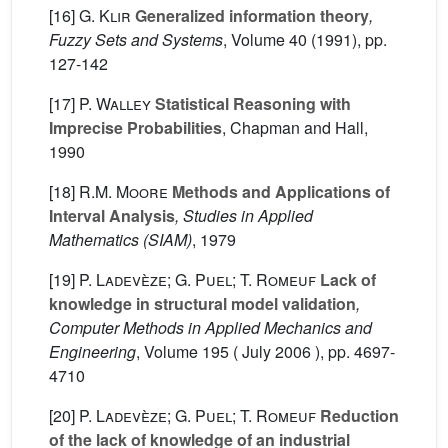
[16]
G. Klir
Generalized information theory
,
Fuzzy Sets and Systems
, Volume 40
(1991), pp.
127-142
[17]
P. Walley
Statistical Reasoning with
Imprecise Probabilities
, Chapman and Hall,
1990
[18]
R.M. Moore
Methods and Applications of
Interval Analysis
, Studies in Applied
Mathematics (SIAM)
, 1979
[19]
P. Ladevèze; G. Puel; T. Romeuf
Lack of
knowledge in structural model validation
,
Computer Methods in Applied Mechanics and
Engineering
, Volume 195
( July 2006 ), pp. 4697-
4710
[20]
P. Ladevèze; G. Puel; T. Romeuf
Reduction
of the lack of knowledge of an industrial