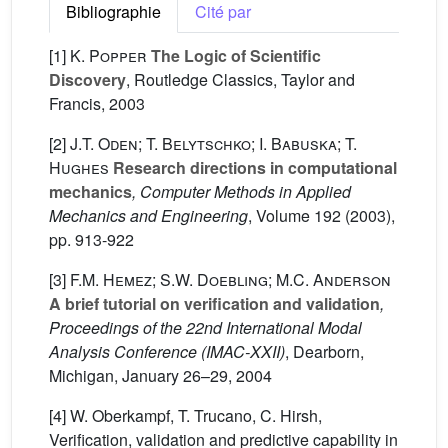
Bibliographie
Cité par
[1]
K. Popper
The Logic of Scientific
Discovery
, Routledge Classics, Taylor and
Francis, 2003
[2]
J.T. Oden; T. Belytschko; I. Babuska; T.
Hughes
Research directions in computational
mechanics
, Computer Methods in Applied
Mechanics and Engineering
, Volume 192
(2003),
pp. 913-922
[3]
F.M. Hemez; S.W. Doebling; M.C. Anderson
A brief tutorial on verification and validation
,
Proceedings of the 22nd International Modal
Analysis Conference (IMAC-XXII)
, Dearborn,
Michigan, January 26–29, 2004
[4] W. Oberkampf, T. Trucano, C. Hirsh,
Verification, validation and predictive capability in