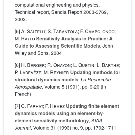
computational engineering and physics,
Technical report, Sandia Report 2003-3769,
2003.
[5]
A. Saltelli; S. Tarantola; F. Campolongo;
M. Ratto
Sensitivity Analysis in Practice: A
Guide to Assessing Scientific Models
, John
Wiley and Sons, 2004
[6]
H. Berger; R. Ohayon; L. Quetin; L. Barthe;
P. Ladevèze; M. Reynier
Updating methods for
structural dynamics models
, La Recherche
Aérospatiale
, Volume 5
(1991), pp. 9-20 (in
French)
[7]
C. Farhat; F. Hemez
Updating finite element
dynamics models using an element-by-
element sensitivity methodology
, AIAA
Journal
, Volume 31
(1993) no. 9, pp. 1702-1711