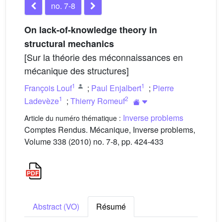
no. 7-8
On lack-of-knowledge theory in
structural mechanics
[Sur la théorie des méconnaissances en
mécanique des structures]
1
1
François Louf
;
Paul Enjalbert
;
Pierre
1
2
Ladevèze
;
Thierry Romeuf
Inverse problems
Article du numéro thématique :
Comptes Rendus. Mécanique, Inverse problems,
Volume 338 (2010) no. 7-8, pp. 424-433
Abstract (VO)
Résumé