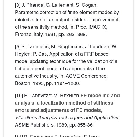
[8] J. Piranda, G. Lallement, S. Cogan,
Parametric correction of finite element modes by
minimization of an output residual: improvement
of the sensitivity method, in: Proc. IMAC IX,
Firenze, Italy, 1991, pp. 363–368.
[9] S. Lammens, M. Brughmans, J. Leuridan, W.
Heylen, P. Sas, Application of a FRF based
model updating technique for the validation of a
finite element model of components of the
automotive industry, in: ASME Conference,
Boston, 1995, pp. 1191–1200.
[10]
P. Ladevèze; M. Reynier
FE modeling and
analysis: a localization method of stiffness
errors and adjustments of FE models
,
Vibrations Analysis Techniques and Application
,
ASME Publishers, 1989, pp. 355-361
[11]
B. Faverjon; P. Ladevèze; F. Louf