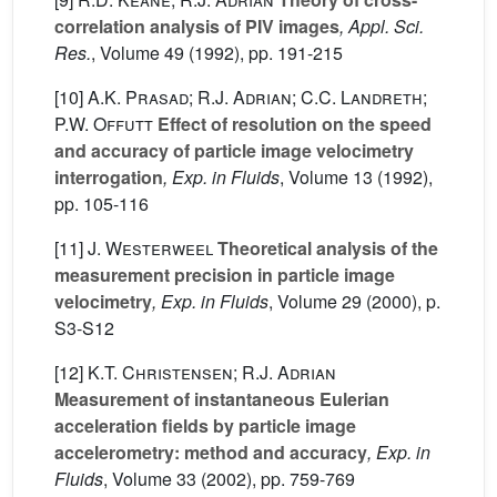
correlation analysis of PIV images
, Appl. Sci.
Res.
, Volume 49
(1992), pp. 191-215
[10]
A.K. Prasad; R.J. Adrian; C.C. Landreth;
P.W. Offutt
Effect of resolution on the speed
and accuracy of particle image velocimetry
interrogation
, Exp. in Fluids
, Volume 13
(1992),
pp. 105-116
[11]
J. Westerweel
Theoretical analysis of the
measurement precision in particle image
velocimetry
, Exp. in Fluids
, Volume 29
(2000), p.
S3-S12
[12]
K.T. Christensen; R.J. Adrian
Measurement of instantaneous Eulerian
acceleration fields by particle image
accelerometry: method and accuracy
, Exp. in
Fluids
, Volume 33
(2002), pp. 759-769