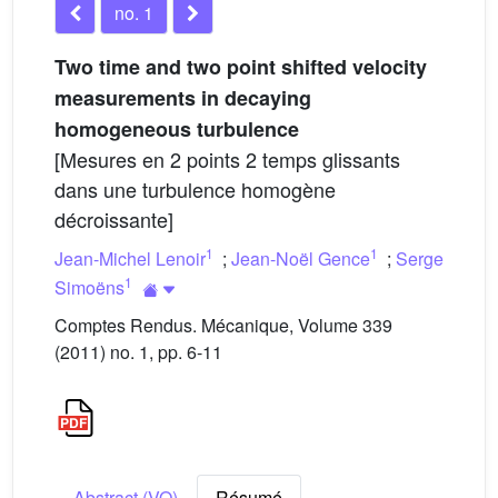
no. 1
Two time and two point shifted velocity
measurements in decaying
homogeneous turbulence
[Mesures en 2 points 2 temps glissants
dans une turbulence homogène
décroissante]
1
1
Jean-Michel Lenoir
;
Jean-Noël Gence
;
Serge
1
Simoëns
Comptes Rendus. Mécanique, Volume 339
(2011) no. 1, pp. 6-11
Abstract (VO)
Résumé