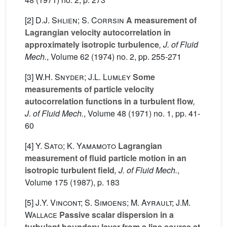
[2]
D.J. Shlien; S. Corrsin
A measurement of
Lagrangian velocity autocorrelation in
approximately isotropic turbulence
, J. of Fluid
Mech.
, Volume 62
(1974) no. 2, pp. 255-271
[3]
W.H. Snyder; J.L. Lumley
Some
measurements of particle velocity
autocorrelation functions in a turbulent flow
,
J. of Fluid Mech.
, Volume 48
(1971) no. 1, pp. 41-
60
[4]
Y. Sato; K. Yamamoto
Lagrangian
measurement of fluid particle motion in an
isotropic turbulent field
, J. of Fluid Mech.
,
Volume 175
(1987), p. 183
[5]
J.Y. Vincont; S. Simoens; M. Ayrault; J.M.
Wallace
Passive scalar dispersion in a
turbulent boundary layer from a line source at