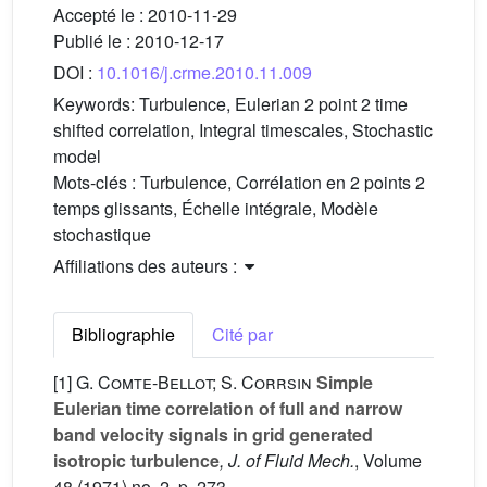
Accepté le :
2010-11-29
Publié le :
2010-12-17
DOI :
10.1016/j.crme.2010.11.009
Keywords:
Turbulence, Eulerian 2 point 2 time
shifted correlation, Integral timescales, Stochastic
model
Mots-clés :
Turbulence, Corrélation en 2 points 2
temps glissants, Échelle intégrale, Modèle
stochastique
Affiliations des auteurs :
Bibliographie
Cité par
[1]
G. Comte-Bellot; S. Corrsin
Simple
Eulerian time correlation of full and narrow
band velocity signals in grid generated
isotropic turbulence
, J. of Fluid Mech.
, Volume
48
(1971) no. 2, p. 273