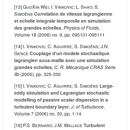
[13]
GuoXin Wei; I. Vinkovic; L. Shao; S.
Simoëns
Correlation de vitesse lagrangienne
et echelle integrale temporelle en simulation
des grandes echelles
, Physics of Fluids
,
Volume 18
(2006) no. 9, pp. 095101-095111
[14]
I. Vinkovic; C. Aguirre; S. Simoëns; J.N.
Gence
Couplage d'un modele stochastique
lagrangien sous-maille avec une simulation
grandes echelles
, C. R. Mécanique CRAS Serie
IIb
(2005), pp. 325-330
[15]
I. Vinkovic; C. Aguirre; S. Simoëns
Large-
eddy simulation and Lagrangian stochastic
modelling of passive scalar dispersion in a
turbulent boundary layer
, J. of Turbulence
,
Volume 7
(2006) no. 30, pp. 1-14
[16]
P.S. Bernard; J.M. Wallace
Turbulent