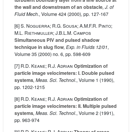
the wall and downstream of an obstacle
, J. of
Fluid Mech.
, Volume 424
(2000), pp. 127-167
[6]
S. Noguerra; R.G. Sousa; A.M.F.R. Pinto;
M.L. Riethmuller; J.B.L.M. Campos
Simultaneous PIV and pulsed shadow
technique in slug flow
, Exp. in Fluids 12/01
,
Volume 35
(2000) no. 6, pp. 598-609
[7]
R.D. Keane; R.J. Adrian
Optimization of
particle image velocimeters: I. Double pulsed
systems
, Meas. Sci. Technol.
, Volume 1
(1990),
pp. 1202-1215
[8]
R.D. Keane; R.J. Adrian
Optimization of
particle image velocimeters: II. Multiple pulsed
systems
, Meas. Sci. Technol.
, Volume 2
(1991),
pp. 963-974
[9]
R.D. Keane; R.J. Adrian
Theory of cross-