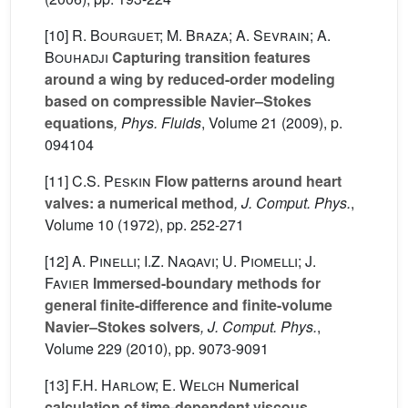
[10]
R. Bourguet; M. Braza; A. Sevrain; A.
Bouhadji
Capturing transition features
around a wing by reduced-order modeling
based on compressible Navier–Stokes
equations
, Phys. Fluids
, Volume 21
(2009), p.
094104
[11]
C.S. Peskin
Flow patterns around heart
valves: a numerical method
, J. Comput. Phys.
,
Volume 10
(1972), pp. 252-271
[12]
A. Pinelli; I.Z. Naqavi; U. Piomelli; J.
Favier
Immersed-boundary methods for
general finite-difference and finite-volume
Navier–Stokes solvers
, J. Comput. Phys.
,
Volume 229
(2010), pp. 9073-9091
[13]
F.H. Harlow; E. Welch
Numerical
calculation of time-dependent viscous