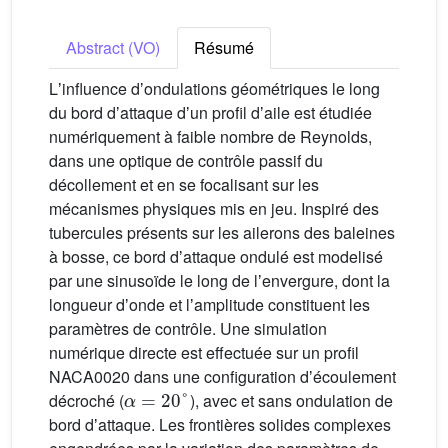
Abstract (VO)
Résumé
Lʼinfluence dʼondulations géométriques le long
du bord dʼattaque dʼun profil dʼaile est étudiée
numériquement à faible nombre de Reynolds,
dans une optique de contrôle passif du
décollement et en se focalisant sur les
mécanismes physiques mis en jeu. Inspiré des
tubercules présents sur les ailerons des baleines
à bosse, ce bord dʼattaque ondulé est modelisé
par une sinusoïde le long de lʼenvergure, dont la
longueur dʼonde et lʼamplitude constituent les
paramètres de contrôle. Une simulation
numérique directe est effectuée sur un profil
NACA0020 dans une configuration dʼécoulement
α
=
20
°
décroché (
), avec et sans ondulation de
bord dʼattaque. Les frontières solides complexes