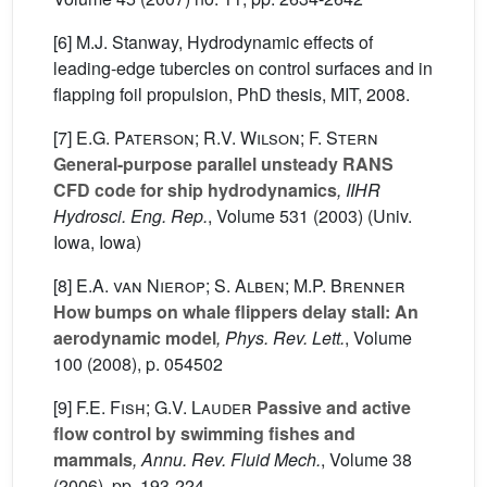
[6] M.J. Stanway, Hydrodynamic effects of
leading-edge tubercles on control surfaces and in
flapping foil propulsion, PhD thesis, MIT, 2008.
[7]
E.G. Paterson; R.V. Wilson; F. Stern
General-purpose parallel unsteady RANS
CFD code for ship hydrodynamics
, IIHR
Hydrosci. Eng. Rep.
, Volume 531
(2003) (Univ.
Iowa, Iowa)
[8]
E.A. van Nierop; S. Alben; M.P. Brenner
How bumps on whale flippers delay stall: An
aerodynamic model
, Phys. Rev. Lett.
, Volume
100
(2008), p. 054502
[9]
F.E. Fish; G.V. Lauder
Passive and active
flow control by swimming fishes and
mammals
, Annu. Rev. Fluid Mech.
, Volume 38
(2006), pp. 193-224