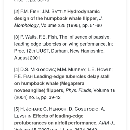
[2]
F.M. Fish; J.M. Battle
Hydrodynamic
design of the humpback whale flipper
, J.
Morphology
, Volume 225
(1995), pp. 51-60
[3] P. Watts, F.E. Fish, The influence of passive,
leading edge tubercles on wing performance, in:
Proc. 12th UUST, Durham, New Hampshire,
August 2001.
[4]
D.S. Miklosovic; M.M. Murray; L.E. Howle;
F.E. Fish
Leading-edge tubercles delay stall
on humpback whale (Megaptera
novaeangliae) flippers
, Phys. Fluids
, Volume 16
(2004) no. 5, pp. 39-42
[5]
H. Johari; C. Henoch; D. Cosutodio; A.
Levshin
Effects of leading-edge
protuberances on airfoil performance
, AIAA J.
,
Volume 45
(2007) no. 11, pp. 2634-2642