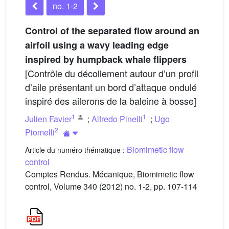
no. 1-2
Control of the separated flow around an
airfoil using a wavy leading edge
inspired by humpback whale flippers
[Contrôle du décollement autour dʼun profil
dʼaile présentant un bord dʼattaque ondulé
inspiré des ailerons de la baleine à bosse]
1
1
Julien Favier
;
Alfredo Pinelli
;
Ugo
2
Piomelli
Biomimetic flow
Article du numéro thématique :
control
Comptes Rendus. Mécanique, Biomimetic flow
control, Volume 340 (2012) no. 1-2, pp. 107-114