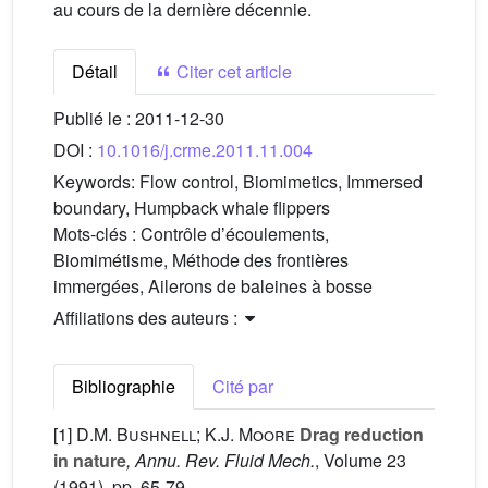
au cours de la dernière décennie.
Détail
Citer cet article
Publié le :
2011-12-30
DOI :
10.1016/j.crme.2011.11.004
Keywords:
Flow control, Biomimetics, Immersed
boundary, Humpback whale flippers
Mots-clés :
Contrôle dʼécoulements,
Biomimétisme, Méthode des frontières
immergées, Ailerons de baleines à bosse
Affiliations des auteurs :
Bibliographie
Cité par
[1]
D.M. Bushnell; K.J. Moore
Drag reduction
in nature
, Annu. Rev. Fluid Mech.
, Volume 23
(1991), pp. 65-79