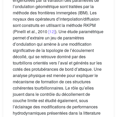
engendrées par la variation des paramètres de
lʼondulation géométrique sont traitées par la
méthode des frontières immergées (IBM). Les
noyaux des opérateurs dʼinterpolation/diffusion
sont construits en utilisant la méthode RKPM
(Pinelli et al., 2010
[12]
). Une étude paramétrique
permet dʼextraire un jeu de paramètres
dʼondulation qui amène à une modification
significative de la topologie de lʼécoulement
décollé, qui se retrouve dominé par des
tourbillons orientés vers lʼaval et générés sur les
cotés des protubérances de bord dʼattaque. Une
analyse physique est menée pour expliquer le
mécanisme de formation de ces structures
cohérentes tourbillonnaires. Le rôle quʼelles
jouent dans le contrôle du décollement de
couche limite est étudié également, sous
lʼéclairage des modifications de performances
hydrodynamiques présentées dans la litterature