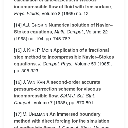
incompressible flow of fluid with free surface
,
Phys. Fluids
, Volume 8
(1965) no. 12
[14]
A.J. Chorin
Numerical solution of Navier–
Stokes equations
, Math. Comput.
, Volume 22
(1968) no. 104, pp. 745-762
[15]
J. Kim; P. Moin
Application of a fractional
step method to incompressible Navier–Stokes
equations
, J. Comput. Phys.
, Volume 59
(1985),
pp. 308-323
[16]
J. Van Kan
A second-order accurate
pressure-correction scheme for viscous
incompressible flow
, SIAM J. Sci. Stat.
Comput.
, Volume 7
(1986), pp. 870-891
[17]
M. Uhlmann
An immersed boundary
method with direct forcing for the simulation
of particulate flows
, J. Comput. Phys.
, Volume