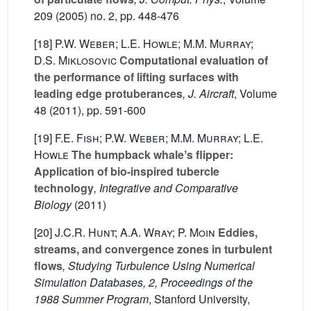
209
(2005) no. 2, pp. 448-476
[18]
P.W. Weber; L.E. Howle; M.M. Murray;
D.S. Miklosovic
Computational evaluation of
the performance of lifting surfaces with
leading edge protuberances
, J. Aircraft
, Volume
48
(2011), pp. 591-600
[19]
F.E. Fish; P.W. Weber; M.M. Murray; L.E.
Howle
The humpback whaleʼs flipper:
Application of bio-inspired tubercle
technology
, Integrative and Comparative
Biology
(2011)
[20]
J.C.R. Hunt; A.A. Wray; P. Moin
Eddies,
streams, and convergence zones in turbulent
flows
, Studying Turbulence Using Numerical
Simulation Databases, 2, Proceedings of the
1988 Summer Program
, Stanford University,