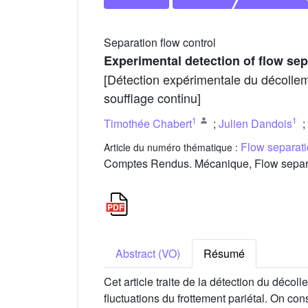
Separation flow control
Experimental detection of flow sep
[Détection expérimentale du décolleme
soufflage continu]
1
1
Timothée Chabert
;
Julien Dandois
;
Flow separati
Article du numéro thématique :
Comptes Rendus. Mécanique, Flow separat
Abstract (VO)
Résumé
Cet article traite de la détection du déc
fluctuations du frottement pariétal. On con