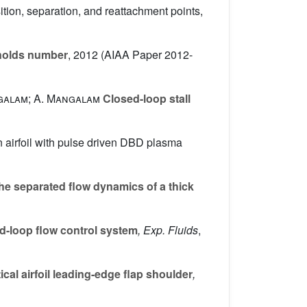
ition, separation, and reattachment points,
ynolds number
, 2012 (AIAA Paper 2012-
angalam; A. Mangalam
Closed-loop stall
n airfoil with pulse driven DBD plasma
he separated flow dynamics of a thick
ed-loop flow control system
, Exp. Fluids
,
ical airfoil leading-edge flap shoulder
,