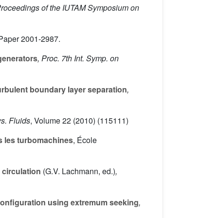
Proceedings of the IUTAM Symposium on
A Paper 2001-2987.
generators
, Proc. 7th Int. Symp. on
turbulent boundary layer separation
,
ys. Fluids
, Volume 22
(2010) (115111)
ans les turbomachines
, École
circulation
(G.V. Lachmann, ed.)
,
 configuration using extremum seeking
,