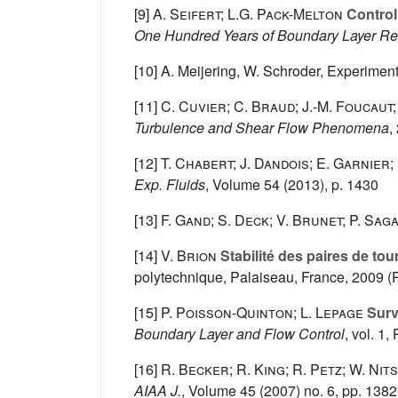
[9]
A. Seifert; L.G. Pack-Melton
Control 
One Hundred Years of Boundary Layer R
[10] A. Meijering, W. Schroder, Experiment
[11]
C. Cuvier; C. Braud; J.-M. Foucaut;
Turbulence and Shear Flow Phenomena
,
[12]
T. Chabert; J. Dandois; E. Garnier;
Exp. Fluids
, Volume 54
(2013), p. 1430
[13]
F. Gand; S. Deck; V. Brunet; P. Sag
[14]
V. Brion
Stabilité des paires de tou
polytechnique, Palaiseau, France, 2009 (
[15]
P. Poisson-Quinton; L. Lepage
Surve
Boundary Layer and Flow Control
, vol. 1
,
[16]
R. Becker; R. King; R. Petz; W. Nit
AIAA J.
, Volume 45
(2007) no. 6, pp. 138