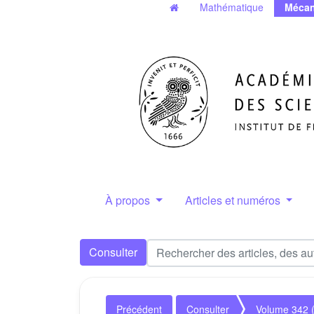
Mathématique
Mécan
À propos
Articles et numéros
Consulter
Précédent
Consulter
Volume 342 