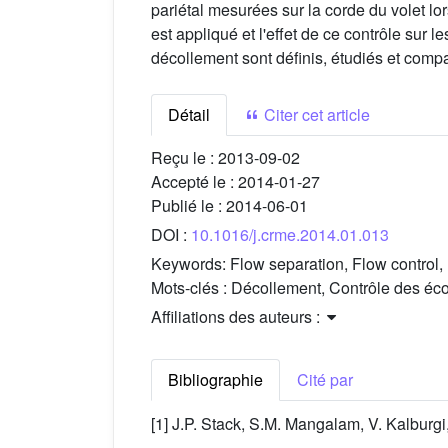
pariétal mesurées sur la corde du volet l
est appliqué et l'effet de ce contrôle sur l
décollement sont définis, étudiés et comp
Détail
Citer cet article
Reçu le :
2013-09-02
Accepté le :
2014-01-27
Publié le :
2014-06-01
DOI :
10.1016/j.crme.2014.01.013
Keywords:
Flow separation, Flow control,
Mots-clés :
Décollement, Contrôle des éco
Affiliations des auteurs :
Bibliographie
Cité par
[1] J.P. Stack, S.M. Mangalam, V. Kalbur