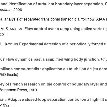
and identification of turbulent boundary layer separation
, 
esearch
, 2006
al analysis of separated transitional transonic airfoil flow, AIA
 M. Stanislas
Flow control over a ramp using active vortex 
 2011
 L. Jacquin
Experimental detection of a periodically forced 
aut
Flow dynamics past a simplified wing body junction
, Ph
rbillons contra-rotatifs : application au tourbillon de jeu d
PhD thesis)
y of French research on the control of boundary layer and 
 Pergamon Press, 1961
sche
Adaptive closed-loop separation control on a high-lift
2-1392