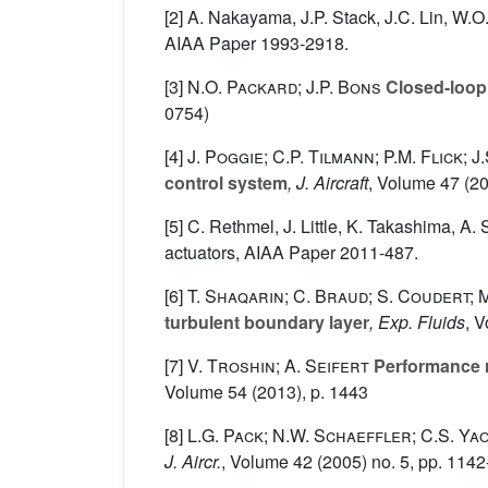
[2] A. Nakayama, J.P. Stack, J.C. Lin, W.O
AIAA Paper 1993-2918.
[3]
N.O. Packard; J.P. Bons
Closed-loop 
0754)
[4]
J. Poggie; C.P. Tilmann; P.M. Flick;
control system
, J. Aircraft
, Volume 47
(20
[5] C. Rethmel, J. Little, K. Takashima, A
actuators, AIAA Paper 2011-487.
[6]
T. Shaqarin; C. Braud; S. Coudert; 
turbulent boundary layer
, Exp. Fluids
, 
[7]
V. Troshin; A. Seifert
Performance re
Volume 54
(2013), p. 1443
[8]
L.G. Pack; N.W. Schaeffler; C.S. Yao
J. Aircr.
, Volume 42
(2005) no. 5, pp. 1142