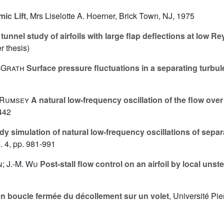
ic Lift
, Mrs Liselotte A. Hoerner, Brick Town, NJ, 1975
unnel study of airfoils with large flap deflections at low 
 thesis)
McGrath
Surface pressure fluctuations in a separating turbu
. Rumsey
A natural low-frequency oscillation of the flow over 
442
y simulation of natural low-frequency oscillations of separa
. 4, pp. 981-991
n; J.-M. Wu
Post-stall flow control on an airfoil by local unst
n boucle fermée du décollement sur un volet
, Université Pie