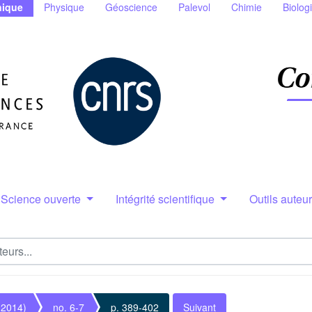
ique
Physique
Géoscience
Palevol
Chimie
Biolog
Science ouverte
Intégrité scientifique
Outils auteu
(2014)
no. 6-7
p. 389-402
Suivant