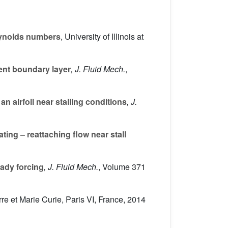
Reynolds numbers
, University of Illinois at
lent boundary layer
, J. Fluid Mech.
,
an airfoil near stalling conditions
, J.
ting – reattaching flow near stall
eady forcing
, J. Fluid Mech.
, Volume 371
rre et Marie Curie, Paris VI, France, 2014