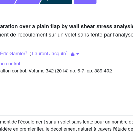
aration over a plain flap by wall shear stress analys
nt de l'écoulement sur un volet sans fente par l'analyse
1
1
Éric Garnier
;
Laurent Jacquin
on control
ion control, Volume 342 (2014) no. 6-7, pp. 389-402
ollement de l'écoulement sur un volet sans fente pour un nombre
sidère en premier lieu le décollement naturel à travers l'étude de