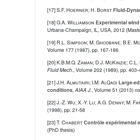
[17]
S.F. Hoerner; H. Borst
Fluid-Dynam
[18]
G.A. Williamson
Experimental wind t
Urbana-Champaign, IL, USA, 2012 (Master
[19]
R.L. Simpson; M. Ghodbane; B.E. 
Volume 177
(1987), pp. 167-186
[20]
K.B.M.Q. Zaman; D.J. McKinzie; C.L
Fluid Mech.
, Volume 202
(1989), pp. 403-
[21]
J.H. Almutairi; I.M. AlQadi
Large-edd
conditions
, AIAA J.
, Volume 51
(2013) no
[22]
J.-Z. Wu; X.-Y. Lu; A.G. Denny; M. Fa
(1998), pp. 21-58
[23]
T. Chabert
Contrôle expérimental e
(PhD thesis)