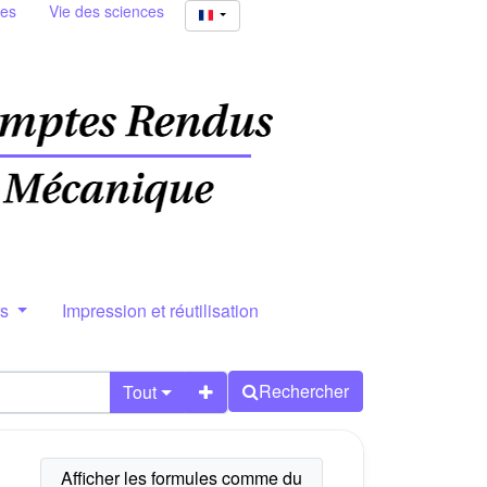
ies
Vie des sciences
rs
Impression et réutilisation
Rechercher
Tout