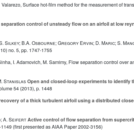
. Valarezo, Surface hot-film method for the measurement of trans
separation control of unsteady flow on an airfoil at low re
 J.S. Silkey; B.A. Osbourne; Gregory Ervin; D. Maric; S. M
10) no. 5, pp. 1747-1755
. Sinha, I. Adamovich, M. Samimy, Flow separation control over a
M. Stanislas
Open and closed-loop experiments to identify t
Volume 54
(2013), p. 1448
covery of a thick turbulent airfoil using a distributed clos
; A. Seifert
Active control of flow separation from supercrit
-1149 (first presented as AIAA Paper 2002-3156)