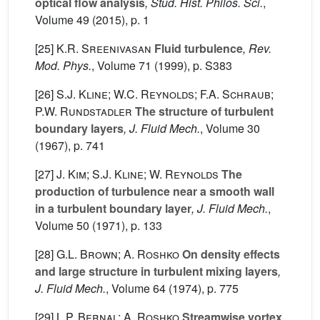
optical flow analysis
, Stud. Hist. Philos. Sci.
,
Volume 49
(2015), p. 1
[25]
K.R. Sreenivasan
Fluid turbulence
, Rev.
Mod. Phys.
, Volume 71
(1999), p. S383
[26]
S.J. Kline; W.C. Reynolds; F.A. Schraub;
P.W. Rundstadler
The structure of turbulent
boundary layers
, J. Fluid Mech.
, Volume 30
(1967), p. 741
[27]
J. Kim; S.J. Kline; W. Reynolds
The
production of turbulence near a smooth wall
in a turbulent boundary layer
, J. Fluid Mech.
,
Volume 50
(1971), p. 133
[28]
G.L. Brown; A. Roshko
On density effects
and large structure in turbulent mixing layers
,
J. Fluid Mech.
, Volume 64
(1974), p. 775
[29]
L.P. Bernal; A. Roshko
Streamwise vortex