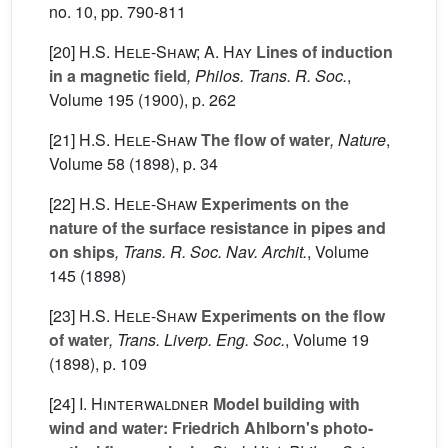
no. 10, pp. 790-811
[20]
H.S. Hele-Shaw; A. Hay
Lines of induction
in a magnetic field
, Philos. Trans. R. Soc.
,
Volume 195
(1900), p. 262
[21]
H.S. Hele-Shaw
The flow of water
, Nature
,
Volume 58
(1898), p. 34
[22]
H.S. Hele-Shaw
Experiments on the
nature of the surface resistance in pipes and
on ships
, Trans. R. Soc. Nav. Archit.
, Volume
145
(1898)
[23]
H.S. Hele-Shaw
Experiments on the flow
of water
, Trans. Liverp. Eng. Soc.
, Volume 19
(1898), p. 109
[24]
I. Hinterwaldner
Model building with
wind and water: Friedrich Ahlborn's photo-