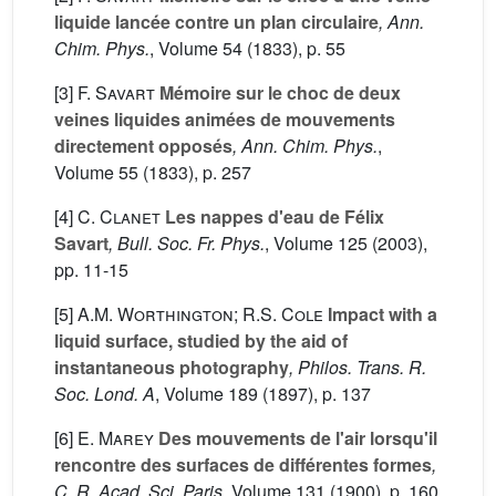
liquide lancée contre un plan circulaire
, Ann.
Chim. Phys.
, Volume 54
(1833), p. 55
[3]
F. Savart
Mémoire sur le choc de deux
veines liquides animées de mouvements
directement opposés
, Ann. Chim. Phys.
,
Volume 55
(1833), p. 257
[4]
C. Clanet
Les nappes d'eau de Félix
Savart
, Bull. Soc. Fr. Phys.
, Volume 125
(2003),
pp. 11-15
[5]
A.M. Worthington; R.S. Cole
Impact with a
liquid surface, studied by the aid of
instantaneous photography
, Philos. Trans. R.
Soc. Lond. A
, Volume 189
(1897), p. 137
[6]
E. Marey
Des mouvements de l'air lorsqu'il
rencontre des surfaces de différentes formes
,
C. R. Acad. Sci. Paris
, Volume 131
(1900), p. 160