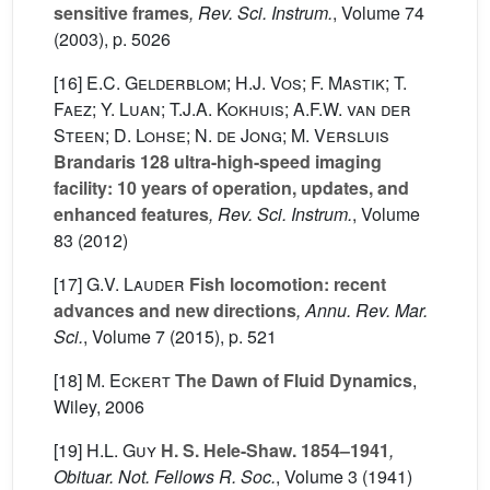
sensitive frames
, Rev. Sci. Instrum.
, Volume 74
(2003), p. 5026
[16]
E.C. Gelderblom; H.J. Vos; F. Mastik; T.
Faez; Y. Luan; T.J.A. Kokhuis; A.F.W. van der
Steen; D. Lohse; N. de Jong; M. Versluis
Brandaris 128 ultra-high-speed imaging
facility: 10 years of operation, updates, and
enhanced features
, Rev. Sci. Instrum.
, Volume
83
(2012)
[17]
G.V. Lauder
Fish locomotion: recent
advances and new directions
, Annu. Rev. Mar.
Sci.
, Volume 7
(2015), p. 521
[18]
M. Eckert
The Dawn of Fluid Dynamics
,
Wiley, 2006
[19]
H.L. Guy
H. S. Hele-Shaw. 1854–1941
,
Obituar. Not. Fellows R. Soc.
, Volume 3
(1941)