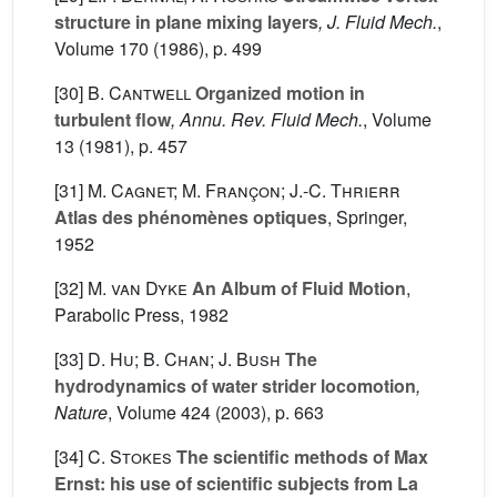
structure in plane mixing layers
, J. Fluid Mech.
,
Volume 170
(1986), p. 499
[30]
B. Cantwell
Organized motion in
turbulent flow
, Annu. Rev. Fluid Mech.
, Volume
13
(1981), p. 457
[31]
M. Cagnet; M. Françon; J.-C. Thrierr
Atlas des phénomènes optiques
, Springer,
1952
[32]
M. van Dyke
An Album of Fluid Motion
,
Parabolic Press, 1982
[33]
D. Hu; B. Chan; J. Bush
The
hydrodynamics of water strider locomotion
,
Nature
, Volume 424
(2003), p. 663
[34]
C. Stokes
The scientific methods of Max
Ernst: his use of scientific subjects from La