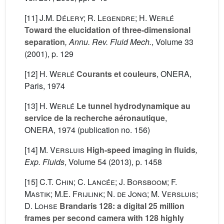
[11]
J.M. Délery; R. Legendre; H. Werlé
Toward the elucidation of three-dimensional
separation
, Annu. Rev. Fluid Mech.
, Volume 33
(2001), p. 129
[12]
H. Werlé
Courants et couleurs
, ONERA,
Paris, 1974
[13]
H. Werlé
Le tunnel hydrodynamique au
service de la recherche aéronautique
,
ONERA, 1974 (publication no. 156)
[14]
M. Versluis
High-speed imaging in fluids
,
Exp. Fluids
, Volume 54
(2013), p. 1458
[15]
C.T. Chin; C. Lancée; J. Borsboom; F.
Mastik; M.E. Frijlink; N. de Jong; M. Versluis;
D. Lohse
Brandaris 128: a digital 25 million
frames per second camera with 128 highly