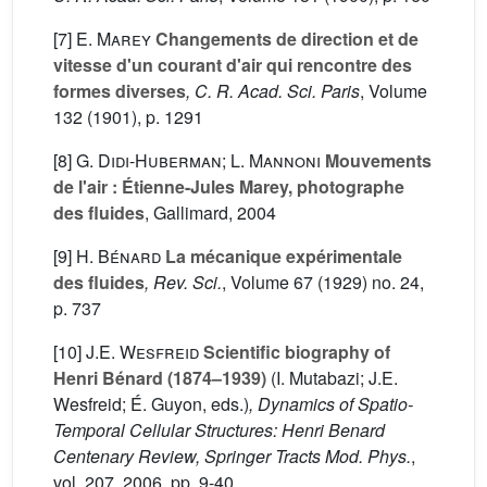
[7]
E. Marey
Changements de direction et de
vitesse d'un courant d'air qui rencontre des
formes diverses
, C. R. Acad. Sci. Paris
, Volume
132
(1901), p. 1291
[8]
G. Didi-Huberman; L. Mannoni
Mouvements
de l'air : Étienne-Jules Marey, photographe
des fluides
, Gallimard, 2004
[9]
H. Bénard
La mécanique expérimentale
des fluides
, Rev. Sci.
, Volume 67
(1929) no. 24,
p. 737
[10]
J.E. Wesfreid
Scientific biography of
Henri Bénard (1874–1939)
(I. Mutabazi; J.E.
Wesfreid; É. Guyon, eds.)
, Dynamics of Spatio-
Temporal Cellular Structures: Henri Benard
Centenary Review, Springer Tracts Mod. Phys.
,
vol. 207
, 2006, pp. 9-40