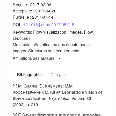
Reçu le :
2017-02-06
Accepté le :
2017-04-26
Publié le :
2017-07-14
DOI :
10.1016/j.crme.2017.05.015
Keywords:
Flow visualization, Images, Flow
structures
Mots-clés :
Visualisation des écoulements,
Images, Structures des écoulements
Affiliations des auteurs :
Bibliographie
Cité par
[1]
M. Gharib; D. Kremers; M.M.
Koochesfahani; M. Kemp
Leonardo's vision of
flow visualization
, Exp. Fluids
, Volume 33
(2002), p. 219
[2]
F. Savart
Mémoire sur le choc d'une veine