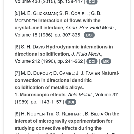
Volume 430
(2015), pp. 138-147 |
DOI
[5]
M. E. Glicksman; S. R. Coriell; G. B.
Mcfadden
Interaction of flows with the
crystal–melt interface
, Annu. Rev. Fluid Mech.
,
Volume 18
(1986), pp. 307-335 |
DOI
[6]
S. H. Davis
Hydrodynamic interactions in
directional solidification
, J. Fluid Mech.
,
Volume 212
(1990), pp. 241-262 |
|
DOI
MR
[7]
M. D. Dupouy; D. Camel; J. J. Favier
Natural-
convection in directional dendritic
solidification of metallic alloys.
1. Macroscopic effects
, Acta Metall.
, Volume 37
(1989), pp. 1143-1157 |
DOI
[8]
H. Nguyen-Thi; G. Reinhart; B. Billia
On the
interest of microgravity experimentation for
studying convective effects during the