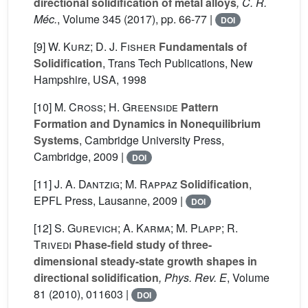
directional solidification of metal alloys
, C. R.
Méc.
, Volume 345
(2017), pp. 66-77 |
DOI
[9]
W. Kurz; D. J. Fisher
Fundamentals of
Solidification
, Trans Tech Publications, New
Hampshire, USA, 1998
[10]
M. Cross; H. Greenside
Pattern
Formation and Dynamics in Nonequilibrium
Systems
, Cambridge University Press,
Cambridge, 2009 |
DOI
[11]
J. A. Dantzig; M. Rappaz
Solidification
,
EPFL Press, Lausanne, 2009 |
DOI
[12]
S. Gurevich; A. Karma; M. Plapp; R.
Trivedi
Phase-field study of three-
dimensional steady-state growth shapes in
directional solidification
, Phys. Rev. E
, Volume
81
(2010), 011603 |
DOI