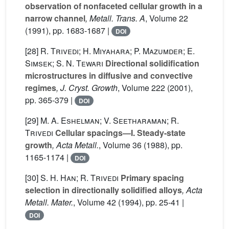
observation of nonfaceted cellular growth in a
narrow channel
, Metall. Trans. A
, Volume 22
(1991), pp. 1683-1687 |
DOI
[28]
R. Trivedi; H. Miyahara; P. Mazumder; E.
Simsek; S. N. Tewari
Directional solidification
microstructures in diffusive and convective
regimes
, J. Cryst. Growth
, Volume 222
(2001),
pp. 365-379 |
DOI
[29]
M. A. Eshelman; V. Seetharaman; R.
Trivedi
Cellular spacings—I. Steady-state
growth
, Acta Metall.
, Volume 36
(1988), pp.
1165-1174 |
DOI
[30]
S. H. Han; R. Trivedi
Primary spacing
selection in directionally solidified alloys
, Acta
Metall. Mater.
, Volume 42
(1994), pp. 25-41 |
DOI