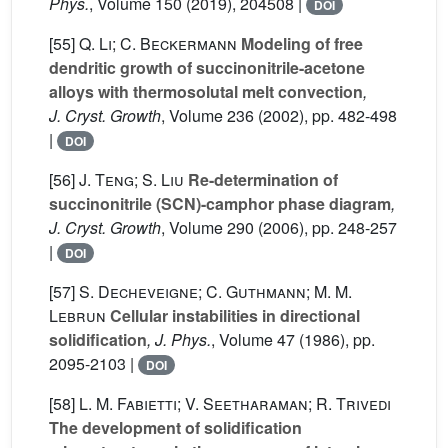
Phys.
, Volume 150
(2019), 204508 |
DOI
[55]
Q. Li; C. Beckermann
Modeling of free
dendritic growth of succinonitrile-acetone
alloys with thermosolutal melt convection
,
J. Cryst. Growth
, Volume 236
(2002), pp. 482-498
|
DOI
[56]
J. Teng; S. Liu
Re-determination of
succinonitrile (SCN)-camphor phase diagram
,
J. Cryst. Growth
, Volume 290
(2006), pp. 248-257
|
DOI
[57]
S. Decheveigne; C. Guthmann; M. M.
Lebrun
Cellular instabilities in directional
solidification
, J. Phys.
, Volume 47
(1986), pp.
2095-2103 |
DOI
[58]
L. M. Fabietti; V. Seetharaman; R. Trivedi
The development of solidification