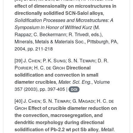
effect of dimensionality on microstructures in
directionally solidified SCN-Salol alloys
,
Solidification Processes and Microstructures: A
Symposium in Honor of Wilfried Kurz
(M.
Rappaz; C. Beckermann; R. Trivedi, eds.),
Minerals, Metals & Materials Soc., Pittsburgh, PA,
2004, pp. 211-218
[39]
J. Chen; P. K. Sung; S. N. Tewari; D. R.
Poirier; H. C. de Groh
Directional
solidification and convection in small
diameter crucibles
, Mater. Sci. Eng.
, Volume
357
(2003), pp. 397-405 |
DOI
[40]
J. Chen; S. N. Tewari; G. Magadi; H. C. de
Groh
Effect of crucible diameter reduction on
the convection, macrosegregation, and
dendritic morphology during directional
solidification of Pb-2.2 wt pct Sb alloy
, Metall.