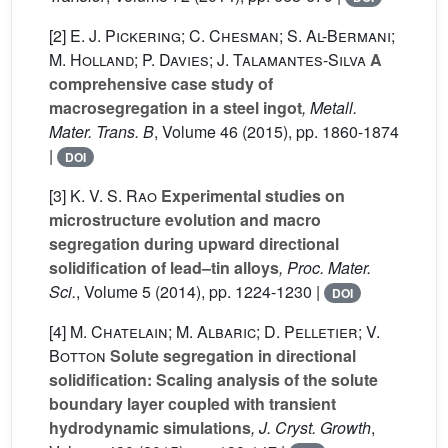
[2]
E. J. Pickering; C. Chesman; S. Al-Bermani;
M. Holland; P. Davies; J. Talamantes-Silva
A
comprehensive case study of
macrosegregation in a steel ingot
, Metall.
Mater. Trans. B
, Volume 46
(2015), pp. 1860-1874
|
DOI
[3]
K. V. S. Rao
Experimental studies on
microstructure evolution and macro
segregation during upward directional
solidification of lead–tin alloys
, Proc. Mater.
Sci.
, Volume 5
(2014), pp. 1224-1230 |
DOI
[4]
M. Chatelain; M. Albaric; D. Pelletier; V.
Botton
Solute segregation in directional
solidification: Scaling analysis of the solute
boundary layer coupled with transient
hydrodynamic simulations
, J. Cryst. Growth
,