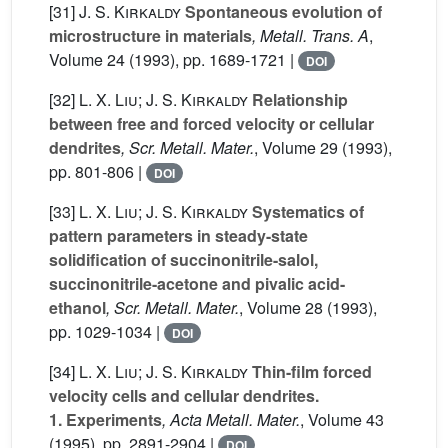
[31]
J. S. Kirkaldy
Spontaneous evolution of
microstructure in materials
, Metall. Trans. A
,
Volume 24
(1993), pp. 1689-1721 |
DOI
[32]
L. X. Liu; J. S. Kirkaldy
Relationship
between free and forced velocity or cellular
dendrites
, Scr. Metall. Mater.
, Volume 29
(1993),
pp. 801-806 |
DOI
[33]
L. X. Liu; J. S. Kirkaldy
Systematics of
pattern parameters in steady-state
solidification of succinonitrile-salol,
succinonitrile-acetone and pivalic acid-
ethanol
, Scr. Metall. Mater.
, Volume 28
(1993),
pp. 1029-1034 |
DOI
[34]
L. X. Liu; J. S. Kirkaldy
Thin-film forced
velocity cells and cellular dendrites.
1. Experiments
, Acta Metall. Mater.
, Volume 43
(1995), pp. 2891-2904 |
DOI