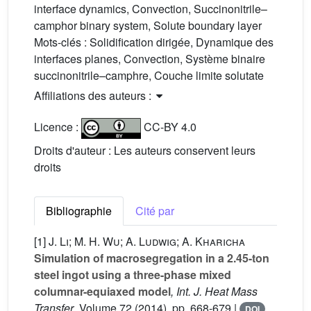
interface dynamics, Convection, Succinonitrile–
camphor binary system, Solute boundary layer
Mots-clés :
Solidification dirigée, Dynamique des
interfaces planes, Convection, Système binaire
succinonitrile–camphre, Couche limite solutate
Affiliations des auteurs :
Licence :
CC-BY 4.0
Droits d'auteur : Les auteurs conservent leurs
droits
Bibliographie
Cité par
[1]
J. Li; M. H. Wu; A. Ludwig; A. Kharicha
Simulation of macrosegregation in a 2.45-ton
steel ingot using a three-phase mixed
columnar-equiaxed model
, Int. J. Heat Mass
Transfer
, Volume 72
(2014), pp. 668-679 |
DOI