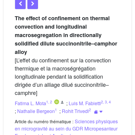
The effect of confinement on thermal
convection and longitudinal
macrosegregation in directionally
solidified dilute succinonitrile–camphor
alloy
[L’effet du confinement sur la convection
thermique et la macroségrégation
longitudinale pendant la solidification
dirigée d’un alliage dilué succinonitrile–
camphre]
1
,
2
2
,
3
,
4
Fatima L. Mota
;
Luis M. Fabietti
1
2
;
Nathalie Bergeon
;
Rohit Trivedi
Sciences physiques
Article du numéro thématique :
en microgravité au sein du GDR Micropesanteur