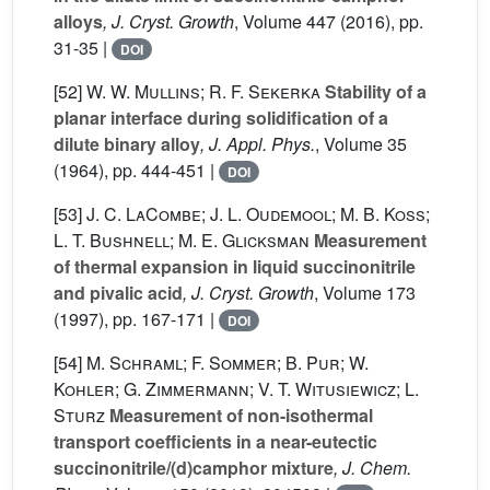
alloys
, J. Cryst. Growth
, Volume 447
(2016), pp.
31-35 |
DOI
[52]
W. W. Mullins; R. F. Sekerka
Stability of a
planar interface during solidification of a
dilute binary alloy
, J. Appl. Phys.
, Volume 35
(1964), pp. 444-451 |
DOI
[53]
J. C. LaCombe; J. L. Oudemool; M. B. Koss;
L. T. Bushnell; M. E. Glicksman
Measurement
of thermal expansion in liquid succinonitrile
and pivalic acid
, J. Cryst. Growth
, Volume 173
(1997), pp. 167-171 |
DOI
[54]
M. Schraml; F. Sommer; B. Pur; W.
Kohler; G. Zimmermann; V. T. Witusiewicz; L.
Sturz
Measurement of non-isothermal
transport coefficients in a near-eutectic
succinonitrile/(d)camphor mixture
, J. Chem.