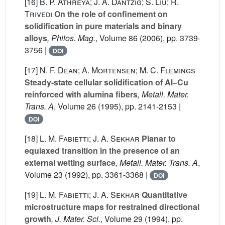
[16]
B. P. Athreya; J. A. Dantzig; S. Liu; R.
Trivedi
On the role of confinement on
solidification in pure materials and binary
alloys
, Philos. Mag.
, Volume 86
(2006), pp. 3739-
3756 |
DOI
[17]
N. F. Dean; A. Mortensen; M. C. Flemings
Steady-state cellular solidification of Al–Cu
reinforced with alumina fibers
, Metall. Mater.
Trans. A
, Volume 26
(1995), pp. 2141-2153 |
DOI
[18]
L. M. Fabietti; J. A. Sekhar
Planar to
equiaxed transition in the presence of an
external wetting surface
, Metall. Mater. Trans. A
,
Volume 23
(1992), pp. 3361-3368 |
DOI
[19]
L. M. Fabietti; J. A. Sekhar
Quantitative
microstructure maps for restrained directional
growth
, J. Mater. Sci.
, Volume 29
(1994), pp.