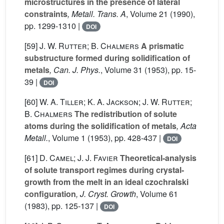
microstructures in the presence of lateral
constraints
, Metall. Trans. A
, Volume 21
(1990),
pp. 1299-1310 |
DOI
[59]
J. W. Rutter; B. Chalmers
A prismatic
substructure formed during solidification of
metals
, Can. J. Phys.
, Volume 31
(1953), pp. 15-
39 |
DOI
[60]
W. A. Tiller; K. A. Jackson; J. W. Rutter;
B. Chalmers
The redistribution of solute
atoms during the solidification of metals
, Acta
Metall.
, Volume 1
(1953), pp. 428-437 |
DOI
[61]
D. Camel; J. J. Favier
Theoretical-analysis
of solute transport regimes during crystal-
growth from the melt in an ideal czochralski
configuration
, J. Cryst. Growth
, Volume 61
(1983), pp. 125-137 |
DOI