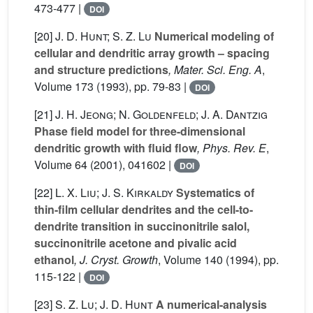
473-477 |
DOI
[20]
J. D. Hunt; S. Z. Lu
Numerical modeling of
cellular and dendritic array growth – spacing
and structure predictions
, Mater. Sci. Eng. A
,
Volume 173
(1993), pp. 79-83 |
DOI
[21]
J. H. Jeong; N. Goldenfeld; J. A. Dantzig
Phase field model for three-dimensional
dendritic growth with fluid flow
, Phys. Rev. E
,
Volume 64
(2001), 041602 |
DOI
[22]
L. X. Liu; J. S. Kirkaldy
Systematics of
thin-film cellular dendrites and the cell-to-
dendrite transition in succinonitrile salol,
succinonitrile acetone and pivalic acid
ethanol
, J. Cryst. Growth
, Volume 140
(1994), pp.
115-122 |
DOI
[23]
S. Z. Lu; J. D. Hunt
A numerical-analysis