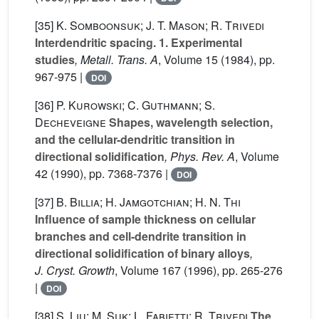
[35]
K. Somboonsuk; J. T. Mason; R. Trivedi
Interdendritic spacing. 1. Experimental
studies
, Metall. Trans. A
, Volume 15
(1984), pp.
967-975 |
DOI
[36]
P. Kurowski; C. Guthmann; S.
Decheveigne
Shapes, wavelength selection,
and the cellular-dendritic transition in
directional solidification
, Phys. Rev. A
, Volume
42
(1990), pp. 7368-7376 |
DOI
[37]
B. Billia; H. Jamgotchian; H. N. Thi
Influence of sample thickness on cellular
branches and cell-dendrite transition in
directional solidification of binary alloys
,
J. Cryst. Growth
, Volume 167
(1996), pp. 265-276
|
DOI
[38]
S. Liu; M. Suk; L. Fabietti; R. Trivedi
The