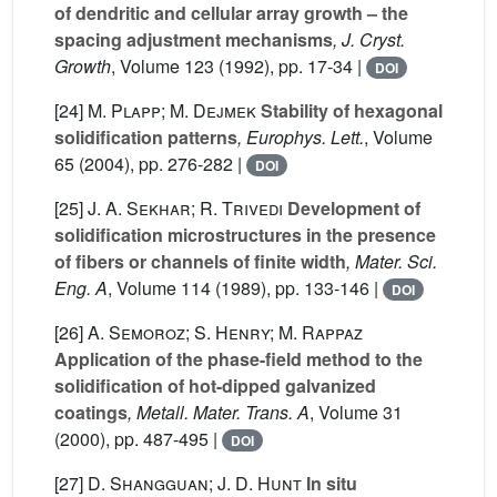
of dendritic and cellular array growth – the
spacing adjustment mechanisms
, J. Cryst.
Growth
, Volume 123
(1992), pp. 17-34 |
DOI
[24]
M. Plapp; M. Dejmek
Stability of hexagonal
solidification patterns
, Europhys. Lett.
, Volume
65
(2004), pp. 276-282 |
DOI
[25]
J. A. Sekhar; R. Trivedi
Development of
solidification microstructures in the presence
of fibers or channels of finite width
, Mater. Sci.
Eng. A
, Volume 114
(1989), pp. 133-146 |
DOI
[26]
A. Semoroz; S. Henry; M. Rappaz
Application of the phase-field method to the
solidification of hot-dipped galvanized
coatings
, Metall. Mater. Trans. A
, Volume 31
(2000), pp. 487-495 |
DOI
[27]
D. Shangguan; J. D. Hunt
In situ