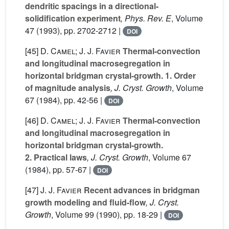
dendritic spacings in a directional-
solidification experiment
, Phys. Rev. E
, Volume
47
(1993), pp. 2702-2712 |
DOI
[45]
D. Camel; J. J. Favier
Thermal-convection
and longitudinal macrosegregation in
horizontal bridgman crystal-growth. 1. Order
of magnitude analysis
, J. Cryst. Growth
, Volume
67
(1984), pp. 42-56 |
DOI
[46]
D. Camel; J. J. Favier
Thermal-convection
and longitudinal macrosegregation in
horizontal bridgman crystal-growth.
2. Practical laws
, J. Cryst. Growth
, Volume 67
(1984), pp. 57-67 |
DOI
[47]
J. J. Favier
Recent advances in bridgman
growth modeling and fluid-flow
, J. Cryst.
Growth
, Volume 99
(1990), pp. 18-29 |
DOI