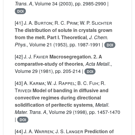
Trans. A
, Volume 34
(2003), pp. 2985-2990 |
DOI
[41]
J. A. Burton; R. C. Prim; W. P. Slichter
The distribution of solute in crystals grown
from the melt. Part I. Theoretical
, J. Chem.
Phys.
, Volume 21
(1953), pp. 1987-1991 |
DOI
[42]
J. J. Favier
Macrosegregation. 2. A
comparative-study of theories
, Acta Metall.
,
Volume 29
(1981), pp. 205-214 |
DOI
[43]
A. Karma; W. J. Rappel; B. C. Fuh; R.
Trivedi
Model of banding in diffusive and
convective regimes during directional
solidification of peritectic systems
, Metall.
Mater. Trans. A
, Volume 29
(1998), pp. 1457-1470
|
DOI
[44]
J. A. Warren; J. S. Langer
Prediction of