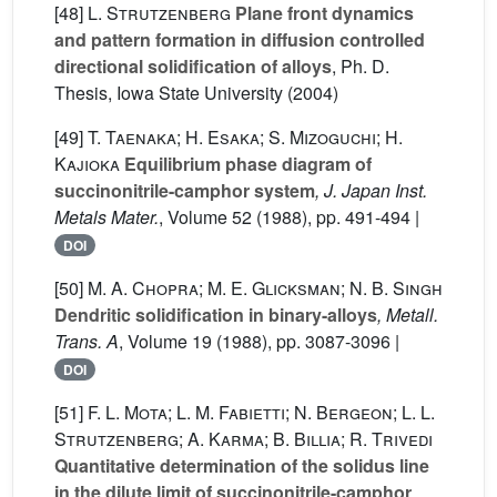
[48]
L. Strutzenberg
Plane front dynamics
and pattern formation in diffusion controlled
directional solidification of alloys
, Ph. D.
Thesis, Iowa State University (2004)
[49]
T. Taenaka; H. Esaka; S. Mizoguchi; H.
Kajioka
Equilibrium phase diagram of
succinonitrile-camphor system
, J. Japan Inst.
Metals Mater.
, Volume 52
(1988), pp. 491-494 |
DOI
[50]
M. A. Chopra; M. E. Glicksman; N. B. Singh
Dendritic solidification in binary-alloys
, Metall.
Trans. A
, Volume 19
(1988), pp. 3087-3096 |
DOI
[51]
F. L. Mota; L. M. Fabietti; N. Bergeon; L. L.
Strutzenberg; A. Karma; B. Billia; R. Trivedi
Quantitative determination of the solidus line
in the dilute limit of succinonitrile-camphor