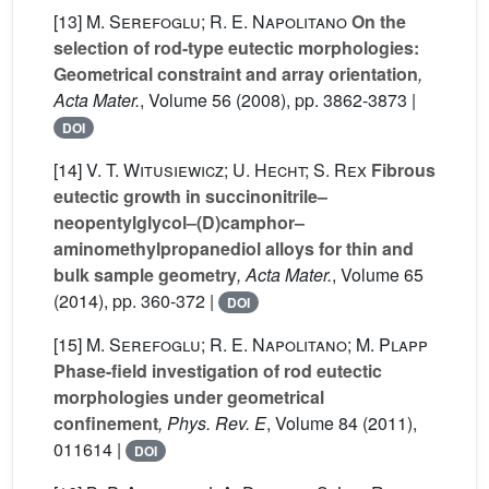
[13]
M. Serefoglu; R. E. Napolitano
On the
selection of rod-type eutectic morphologies:
Geometrical constraint and array orientation
,
Acta Mater.
, Volume 56
(2008), pp. 3862-3873 |
DOI
[14]
V. T. Witusiewicz; U. Hecht; S. Rex
Fibrous
eutectic growth in succinonitrile–
neopentylglycol–(D)camphor–
aminomethylpropanediol alloys for thin and
bulk sample geometry
, Acta Mater.
, Volume 65
(2014), pp. 360-372 |
DOI
[15]
M. Serefoglu; R. E. Napolitano; M. Plapp
Phase-field investigation of rod eutectic
morphologies under geometrical
confinement
, Phys. Rev. E
, Volume 84
(2011),
011614 |
DOI