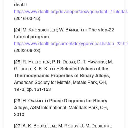
deal.II
https://www.dealii.org/developer/doxygen/deal.II/Tutorial
(2016-03-15)
[24]
M. Kronbichler; W. Bangerth
The step-22
tutorial program
https://www.dealii.org/current/doxygen/deal.II/step_22.h
(2022-06-23)
[25]
R. Hultgren; P. R. Desai; D. T. Hawkins; M.
Gleiser; K. K. Kelley
Selected Values of the
Thermodynamic Properties of Binary Alloys
,
American Society for Metals, Metals Park, OH,
1973, pp. 151-153
[26]
H. Okamoto
Phase Diagrams for Binary
Alloys
, ASM International, Materials Park, OH,
2010
[27]
A. K. Boukellal; M. Rouby; J.-M. Debierre