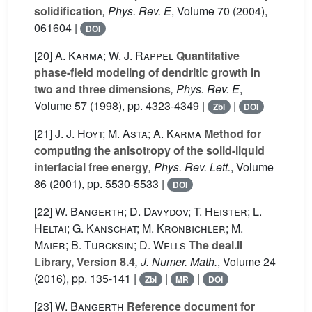
solidification
, Phys. Rev. E
, Volume 70
(2004),
061604 |
DOI
[20]
A. Karma; W. J. Rappel
Quantitative
phase-field modeling of dendritic growth in
two and three dimensions
, Phys. Rev. E
,
Volume 57
(1998), pp. 4323-4349 |
|
Zbl
DOI
[21]
J. J. Hoyt; M. Asta; A. Karma
Method for
computing the anisotropy of the solid-liquid
interfacial free energy
, Phys. Rev. Lett.
, Volume
86
(2001), pp. 5530-5533 |
DOI
[22]
W. Bangerth; D. Davydov; T. Heister; L.
Heltai; G. Kanschat; M. Kronbichler; M.
Maier; B. Turcksin; D. Wells
The deal.II
Library, Version 8.4
, J. Numer. Math.
, Volume 24
(2016), pp. 135-141 |
|
|
Zbl
MR
DOI
[23]
W. Bangerth
Reference document for