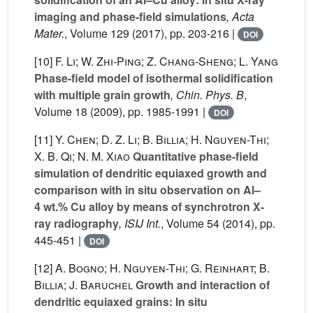
imaging and phase-field simulations
, Acta
Mater.
, Volume 129
(2017), pp. 203-216 |
DOI
[10]
F. Li; W. Zhi-Ping; Z. Chang-Sheng; L. Yang
Phase-field model of isothermal solidification
with multiple grain growth
, Chin. Phys. B
,
Volume 18
(2009), pp. 1985-1991 |
DOI
[11]
Y. Chen; D. Z. Li; B. Billia; H. Nguyen-Thi;
X. B. Qi; N. M. Xiao
Quantitative phase-field
simulation of dendritic equiaxed growth and
comparison with in situ observation on Al–
4 wt.% Cu alloy by means of synchrotron X-
ray radiography
, ISIJ Int.
, Volume 54
(2014), pp.
445-451 |
DOI
[12]
A. Bogno; H. Nguyen-Thi; G. Reinhart; B.
Billia; J. Baruchel
Growth and interaction of
dendritic equiaxed grains: In situ