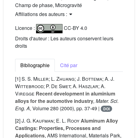
Champ de phase, Microgravité
Affiliations des auteurs :
Licence :
CC-BY 4.0
Droits d'auteur : Les auteurs conservent leurs
droits
Bibliographie
Cité par
[1]
S. S. Miller; L. Zhuang; J. Bottema; A. J.
Wittebrood; P. De Smet; A. Haszlar; A.
Viregge
Recent development in aluminium
alloys for the automotive industry
, Mater. Sci.
Eng. A
, Volume 280
(2000), pp. 37-49 |
DOI
[2]
J. G. Kaufman; E. L. Rooy
Aluminum Alloy
Castings: Properties, Processes and
Applications
, AMS International, Materials Park,