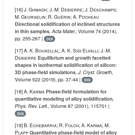
[16]
J. Ghmadh; J.-M. Debierre; J. Deschamps;
M. Georgelin; R. Guérin; A. Pocheau
Directional solidification of inclined structures
in thin samples
, Acta Mater.
, Volume 74
(2014),
pp. 255-267 |
DOI
[17]
A. K. Boukellal; A. K. Sidi Elvalli; J.-M.
Debierre
Equilibrium and growth facetted
shapes in isothermal solidification of silicon:
3D phase-field simulations
, J. Cryst. Growth
,
Volume 522
(2019), pp. 37-44 |
DOI
[18]
A. Karma
Phase-field formulation for
quantitative modeling of alloy solidification
,
Phys. Rev. Lett.
, Volume 87
(2001), 115701 |
DOI
[19]
B. Echebarria; R. Folch; A. Karma; M.
Plapp
Quantitative phase-field model of alloy