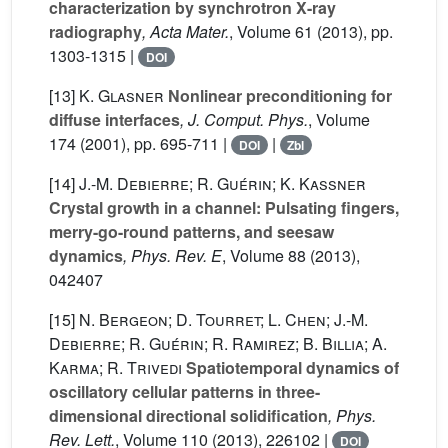
characterization by synchrotron X-ray
radiography
, Acta Mater.
, Volume 61
(2013), pp.
1303-1315 |
DOI
[13]
K. Glasner
Nonlinear preconditioning for
diffuse interfaces
, J. Comput. Phys.
, Volume
174
(2001), pp. 695-711 |
|
DOI
Zbl
[14]
J.-M. Debierre; R. Guérin; K. Kassner
Crystal growth in a channel: Pulsating fingers,
merry-go-round patterns, and seesaw
dynamics
, Phys. Rev. E
, Volume 88
(2013),
042407
[15]
N. Bergeon; D. Tourret; L. Chen; J.-M.
Debierre; R. Guérin; R. Ramirez; B. Billia; A.
Karma; R. Trivedi
Spatiotemporal dynamics of
oscillatory cellular patterns in three-
dimensional directional solidification
, Phys.
Rev. Lett.
, Volume 110
(2013), 226102 |
DOI