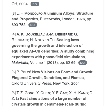
OH, 2004 |
DOI
[3]
L. F. Mondolfo
Aluminum Alloys: Structure
and Properties
, Butterwoths, London, 1976, pp.
693-758 |
DOI
[4]
A. K. Boukellal; J.-M. Debierre; G.
Reinhart; H. Nguyen-Thi
Scaling laws
governing the growth and interaction of
equiaxed Al–Cu dendrites: A study combining
experiments with phase-field simulations
,
Materialia
, Volume 1
(2018), pp. 62-69 |
DOI
[5]
P. Pelcé
New Visions on Form and Growth:
Fingered Growth, Dendrites, and Flames
,
Oxford University Press, New York, 2004
[6]
T. Z. Gong; Y. Chen; Y. F. Cao; X. H. Kang; D.
Z. Li
Fast simulations of a large number of
crystals growth in centimeter-scale during