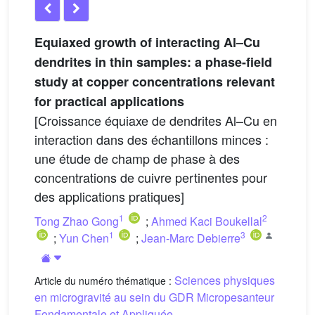
Equiaxed growth of interacting Al–Cu
dendrites in thin samples: a phase-field
study at copper concentrations relevant
for practical applications
[Croissance équiaxe de dendrites Al–Cu en
interaction dans des échantillons minces :
une étude de champ de phase à des
concentrations de cuivre pertinentes pour
des applications pratiques]
1
2
Tong Zhao Gong
;
Ahmed Kaci Boukellal
1
3
;
Yun Chen
;
Jean-Marc Debierre
Sciences physiques
Article du numéro thématique :
en microgravité au sein du GDR Micropesanteur
Fondamentale et Appliquée