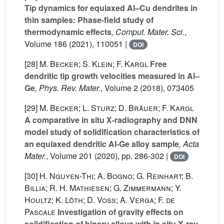
Tip dynamics for equiaxed Al–Cu dendrites in
thin samples: Phase-field study of
thermodynamic effects
, Comput. Mater. Sci.
,
Volume 186
(2021), 110051 |
DOI
[28]
M. Becker; S. Klein; F. Kargl
Free
dendritic tip growth velocities measured in Al–
Ge
, Phys. Rev. Mater.
, Volume 2
(2018), 073405
[29]
M. Becker; L. Sturz; D. Bräuer; F. Kargl
A comparative in situ X-radiography and DNN
model study of solidification characteristics of
an equiaxed dendritic Al-Ge alloy sample
, Acta
Mater.
, Volume 201
(2020), pp. 286-302 |
DOI
[30]
H. Nguyen-Thi; A. Bogno; G. Reinhart; B.
Billia; R. H. Mathiesen; G. Zimmermann; Y.
Houltz; K. Löth; D. Voss; A. Verga; F. de
Pascale
Investigation of gravity effects on
solidification of binary alloys with in situ X-ray