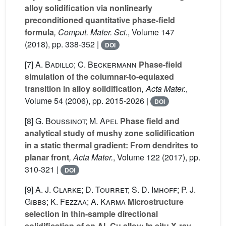
alloy solidification via nonlinearly
preconditioned quantitative phase-field
formula
, Comput. Mater. Sci.
, Volume 147
(2018), pp. 338-352 |
DOI
[7]
A. Badillo; C. Beckermann
Phase-field
simulation of the columnar-to-equiaxed
transition in alloy solidification
, Acta Mater.
,
Volume 54
(2006), pp. 2015-2026 |
DOI
[8]
G. Boussinot; M. Apel
Phase field and
analytical study of mushy zone solidification
in a static thermal gradient: From dendrites to
planar front
, Acta Mater.
, Volume 122
(2017), pp.
310-321 |
DOI
[9]
A. J. Clarke; D. Tourret; S. D. Imhoff; P. J.
Gibbs; K. Fezzaa; A. Karma
Microstructure
selection in thin-sample directional
solidification of an Al–Cu alloy: In situ X-ray