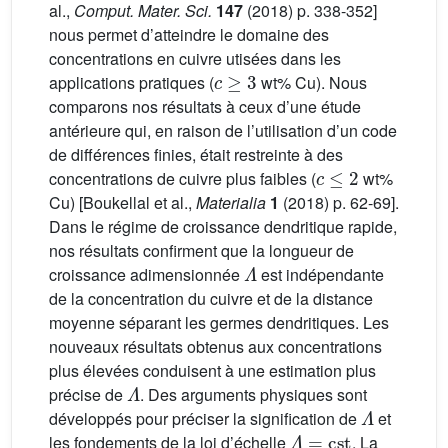
al.,
Comput. Mater. Sci.
147
(2018) p. 338-352]
nous permet d’atteindre le domaine des
concentrations en cuivre utisées dans les
c
≥
3
applications pratiques (
wt% Cu). Nous
comparons nos résultats à ceux d’une étude
antérieure qui, en raison de l’utilisation d’un code
de différences finies, était restreinte à des
c
≤
2
concentrations de cuivre plus faibles (
wt%
Cu) [Boukellal et al.,
Materialia
1
(2018) p. 62-69].
Dans le régime de croissance dendritique rapide,
nos résultats confirment que la longueur de
Λ
croissance adimensionnée
est indépendante
de la concentration du cuivre et de la distance
moyenne séparant les germes dendritiques. Les
nouveaux résultats obtenus aux concentrations
plus élevées conduisent à une estimation plus
Λ
précise de
. Des arguments physiques sont
Λ
développés pour préciser la signification de
et
Λ
=
cst
les fondements de la loi d’échelle
. La