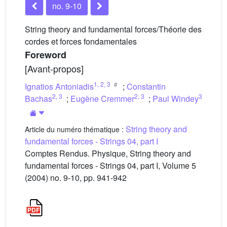
no. 9-10
String theory and fundamental forces/Théorie des
cordes et forces fondamentales
Foreword
[Avant-propos]
1
,
2
,
3
Ignatios Antoniadis
;
Constantin
2
,
3
2
,
3
3
Bachas
;
Eugène Cremmer
;
Paul Windey
String theory and
Article du numéro thématique :
fundamental forces - Strings 04, part I
Comptes Rendus. Physique, String theory and
fundamental forces - Strings 04, part I, Volume 5
(2004) no. 9-10, pp. 941-942