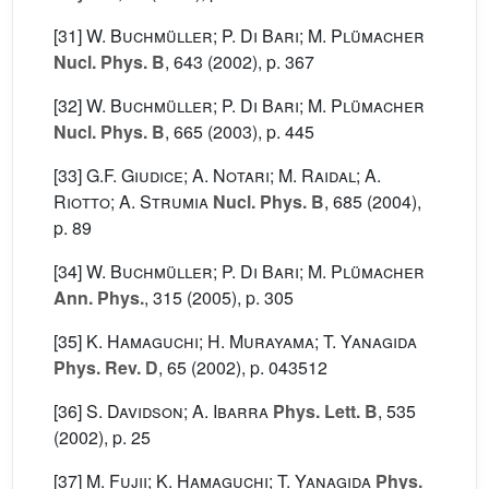
[31]
W. Buchmüller; P. Di Bari; M. Plümacher
Nucl. Phys. B
, 643
(2002), p. 367
[32]
W. Buchmüller; P. Di Bari; M. Plümacher
Nucl. Phys. B
, 665
(2003), p. 445
[33]
G.F. Giudice; A. Notari; M. Raidal; A.
Riotto; A. Strumia
Nucl. Phys. B
, 685
(2004),
p. 89
[34]
W. Buchmüller; P. Di Bari; M. Plümacher
Ann. Phys.
, 315
(2005), p. 305
[35]
K. Hamaguchi; H. Murayama; T. Yanagida
Phys. Rev. D
, 65
(2002), p. 043512
[36]
S. Davidson; A. Ibarra
Phys. Lett. B
, 535
(2002), p. 25
[37]
M. Fujii; K. Hamaguchi; T. Yanagida
Phys.