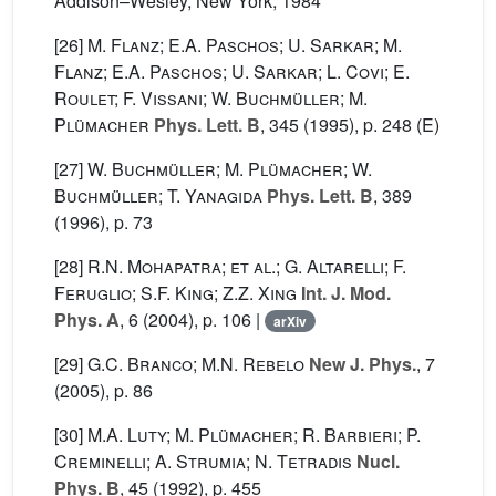
Addison–Wesley, New York, 1984
[26]
M. Flanz; E.A. Paschos; U. Sarkar; M.
Flanz; E.A. Paschos; U. Sarkar; L. Covi; E.
Roulet; F. Vissani; W. Buchmüller; M.
Plümacher
Phys. Lett. B
, 345
(1995), p. 248 (E)
[27]
W. Buchmüller; M. Plümacher; W.
Buchmüller; T. Yanagida
Phys. Lett. B
, 389
(1996), p. 73
[28]
R.N. Mohapatra; et al.; G. Altarelli; F.
Feruglio; S.F. King; Z.Z. Xing
Int. J. Mod.
Phys. A
, 6
(2004), p. 106 |
arXiv
[29]
G.C. Branco; M.N. Rebelo
New J. Phys.
, 7
(2005), p. 86
[30]
M.A. Luty; M. Plümacher; R. Barbieri; P.
Creminelli; A. Strumia; N. Tetradis
Nucl.
Phys. B
, 45
(1992), p. 455