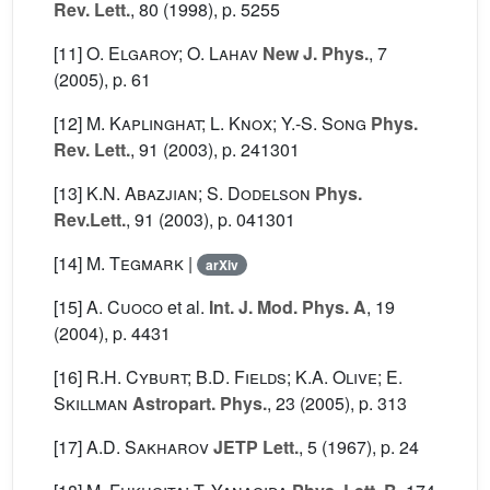
Rev. Lett.
, 80
(1998), p. 5255
[11]
O. Elgaroy; O. Lahav
New J. Phys.
, 7
(2005), p. 61
[12]
M. Kaplinghat; L. Knox; Y.-S. Song
Phys.
Rev. Lett.
, 91
(2003), p. 241301
[13]
K.N. Abazjian; S. Dodelson
Phys.
Rev.Lett.
, 91
(2003), p. 041301
[14]
M. Tegmark
|
arXiv
[15]
A. Cuoco
et al.
Int. J. Mod. Phys. A
, 19
(2004), p. 4431
[16]
R.H. Cyburt; B.D. Fields; K.A. Olive; E.
Skillman
Astropart. Phys.
, 23
(2005), p. 313
[17]
A.D. Sakharov
JETP Lett.
, 5
(1967), p. 24