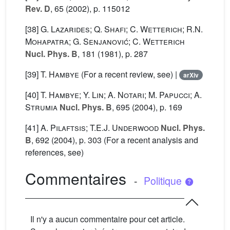
Rev. D
, 65
(2002), p. 115012
[38]
G. Lazarides; Q. Shafi; C. Wetterich; R.N.
Mohapatra; G. Senjanović; C. Wetterich
Nucl. Phys. B
, 181
(1981), p. 287
[39]
T. Hambye
(For a recent review, see) |
arXiv
[40]
T. Hambye; Y. Lin; A. Notari; M. Papucci; A.
Strumia
Nucl. Phys. B
, 695
(2004), p. 169
[41]
A. Pilaftsis; T.E.J. Underwood
Nucl. Phys.
B
, 692
(2004), p. 303 (For a recent analysis and
references, see)
Commentaires
-
Politique
Il n'y a aucun commentaire pour cet article.