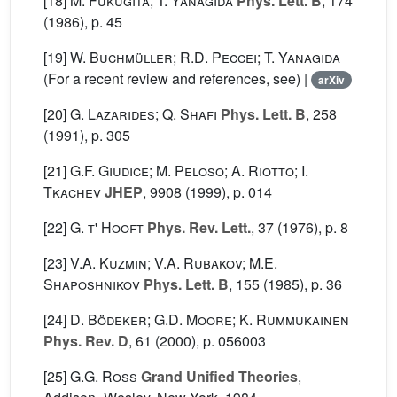
[18]
M. Fukugita; T. Yanagida
Phys. Lett. B
, 174
(1986), p. 45
[19]
W. Buchmüller; R.D. Peccei; T. Yanagida
(For a recent review and references, see) |
arXiv
[20]
G. Lazarides; Q. Shafi
Phys. Lett. B
, 258
(1991), p. 305
[21]
G.F. Giudice; M. Peloso; A. Riotto; I.
Tkachev
JHEP
, 9908
(1999), p. 014
[22]
G. t' Hooft
Phys. Rev. Lett.
, 37
(1976), p. 8
[23]
V.A. Kuzmin; V.A. Rubakov; M.E.
Shaposhnikov
Phys. Lett. B
, 155
(1985), p. 36
[24]
D. Bödeker; G.D. Moore; K. Rummukainen
Phys. Rev. D
, 61
(2000), p. 056003
[25]
G.G. Ross
Grand Unified Theories
,