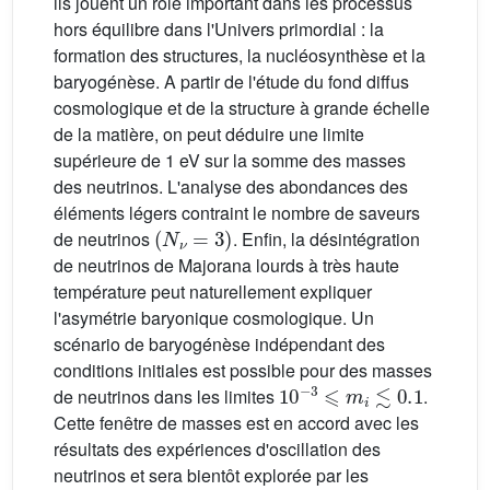
ils jouent un rôle important dans les processus
hors équilibre dans l'Univers primordial : la
formation des structures, la nucléosynthèse et la
baryogénèse. A partir de l'étude du fond diffus
cosmologique et de la structure à grande échelle
de la matière, on peut déduire une limite
supérieure de 1 eV sur la somme des masses
des neutrinos. L'analyse des abondances des
éléments légers contraint le nombre de saveurs
(
N
ν
=
3
)
de neutrinos
. Enfin, la désintégration
de neutrinos de Majorana lourds à très haute
température peut naturellement expliquer
l'asymétrie baryonique cosmologique. Un
scénario de baryogénèse indépendant des
conditions initiales est possible pour des masses
10
−3
⩽
m
i
≲
0.1
de neutrinos dans les limites
.
Cette fenêtre de masses est en accord avec les
résultats des expériences d'oscillation des
neutrinos et sera bientôt explorée par les