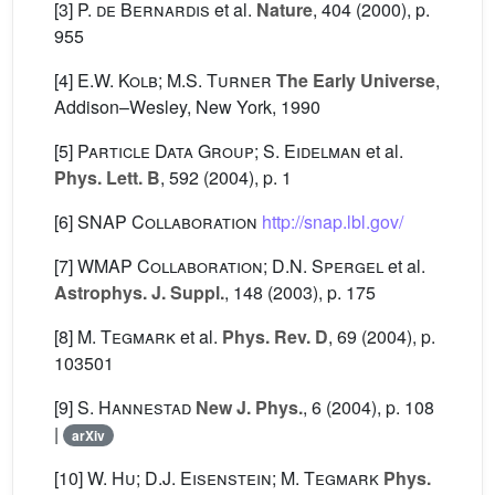
[3]
P. de Bernardis
et al.
Nature
, 404
(2000), p.
955
[4]
E.W. Kolb; M.S. Turner
The Early Universe
,
Addison–Wesley, New York, 1990
[5]
Particle Data Group; S. Eidelman
et al.
Phys. Lett. B
, 592
(2004), p. 1
[6]
SNAP Collaboration
http://snap.lbl.gov/
[7]
WMAP Collaboration; D.N. Spergel
et al.
Astrophys. J. Suppl.
, 148
(2003), p. 175
[8]
M. Tegmark
et al.
Phys. Rev. D
, 69
(2004), p.
103501
[9]
S. Hannestad
New J. Phys.
, 6
(2004), p. 108
|
arXiv
[10]
W. Hu; D.J. Eisenstein; M. Tegmark
Phys.