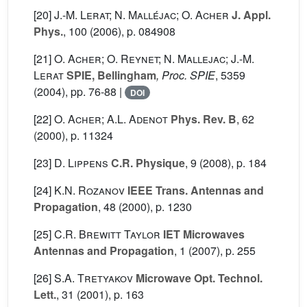
[20]
J.-M. Lerat; N. Malléjac; O. Acher
J. Appl.
Phys.
, 100
(2006), p. 084908
[21]
O. Acher; O. Reynet; N. Mallejac; J.-M.
Lerat
SPIE, Bellingham
, Proc. SPIE
, 5359
(2004), pp. 76-88 |
DOI
[22]
O. Acher; A.L. Adenot
Phys. Rev. B
, 62
(2000), p. 11324
[23]
D. Lippens
C.R. Physique
, 9
(2008), p. 184
[24]
K.N. Rozanov
IEEE Trans. Antennas and
Propagation
, 48
(2000), p. 1230
[25]
C.R. Brewitt Taylor
IET Microwaves
Antennas and Propagation
, 1
(2007), p. 255
[26]
S.A. Tretyakov
Microwave Opt. Technol.
Lett.
, 31
(2001), p. 163