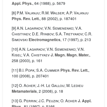
Appl. Phys.
, 64
(1988), p. 5679
[8]
P.M. Valanju; R.M. Walser; A.P. Valanju
Phys. Rev. Lett.
, 88
(2002), p. 187401
[9]
A.N. Lagarkov; V.N. Semenenko; V.A.
Chistyaev; D.E. Ryabov; S.A. Tretyakov; C.R.
Simovski
Electromagnetics
, 17
(1997), p. 213
[10]
A.N. Lagarkov; V.N. Semenenko; V.N.
Kisel; V.A. Chistyaev
J. Magn. Magn. Mater.
,
258
(2003), p. 161
[11]
B.I. Popa; S.A. Cummer
Phys. Rev. Lett.
,
100
(2008), p. 207401
[12]
O. Acher; J.-H. Le Gallou; M. Ledieu
Metamaterials
, 2
(2008), p. 18
[13]
G. Perrin; J.C. Peuzin; O. Acher
J. Appl.
Phys.
, 81
(1997), p. 5166