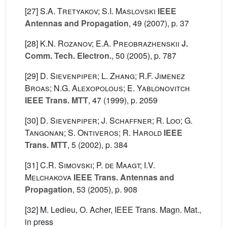
[27]
S.A. Tretyakov; S.I. Maslovski
IEEE
Antennas and Propagation
, 49
(2007), p. 37
[28]
K.N. Rozanov; E.A. Preobrazhenskii
J.
Comm. Tech. Electron.
, 50
(2005), p. 787
[29]
D. Sievenpiper; L. Zhang; R.F. Jimenez
Broas; N.G. Alexopolous; E. Yablonovitch
IEEE Trans. MTT
, 47
(1999), p. 2059
[30]
D. Sievenpiper; J. Schaffner; R. Loo; G.
Tangonan; S. Ontiveros; R. Harold
IEEE
Trans. MTT
, 5
(2002), p. 384
[31]
C.R. Simovski; P. de Maagt; I.V.
Melchakova
IEEE Trans. Antennas and
Propagation
, 53
(2005), p. 908
[32] M. Ledieu, O. Acher, IEEE Trans. Magn. Mat.,
in press