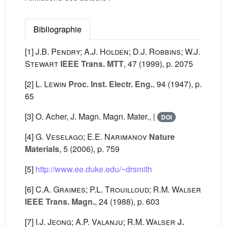
Bibliographie
[1]
J.B. Pendry; A.J. Holden; D.J. Robbins; W.J.
Stewart
IEEE Trans. MTT
, 47
(1999), p. 2075
[2]
L. Lewin
Proc. Inst. Electr. Eng.
, 94
(1947), p.
65
[3] O. Acher, J. Magn. Magn. Mater., |
DOI
[4]
G. Veselago; E.E. Narimanov
Nature
Materials
, 5
(2006), p. 759
[5]
http://www.ee.duke.edu/~drsmith
[6]
C.A. Graimes; P.L. Trouilloud; R.M. Walser
IEEE Trans. Magn.
, 24
(1988), p. 603
[7]
I.J. Jeong; A.P. Valanju; R.M. Walser
J.