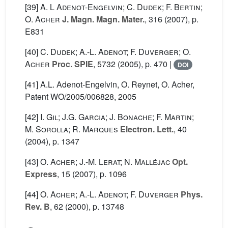
[39]
A. L Adenot-Engelvin; C. Dudek; F. Bertin;
O. Acher
J. Magn. Magn. Mater.
, 316
(2007), p.
E831
[40]
C. Dudek; A.-L. Adenot; F. Duverger; O.
Acher
Proc. SPIE
, 5732
(2005), p. 470 |
DOI
[41] A.L. Adenot-Engelvin, O. Reynet, O. Acher,
Patent WO/2005/006828, 2005
[42]
I. Gil; J.G. Garcia; J. Bonache; F. Martin;
M. Sorolla; R. Marques
Electron. Lett.
, 40
(2004), p. 1347
[43]
O. Acher; J.-M. Lerat; N. Malléjac
Opt.
Express
, 15
(2007), p. 1096
[44]
O. Acher; A.-L. Adenot; F. Duverger
Phys.
Rev. B
, 62
(2000), p. 13748