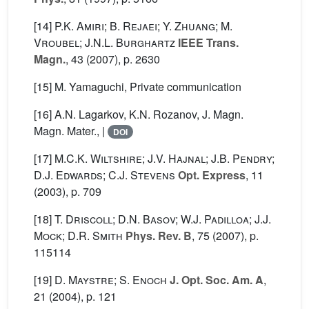
[14]
P.K. Amiri; B. Rejaei; Y. Zhuang; M.
Vroubel; J.N.L. Burghartz
IEEE Trans.
Magn.
, 43
(2007), p. 2630
[15] M. Yamaguchi, Private communication
[16] A.N. Lagarkov, K.N. Rozanov, J. Magn.
Magn. Mater., |
DOI
[17]
M.C.K. Wiltshire; J.V. Hajnal; J.B. Pendry;
D.J. Edwards; C.J. Stevens
Opt. Express
, 11
(2003), p. 709
[18]
T. Driscoll; D.N. Basov; W.J. Padilloa; J.J.
Mock; D.R. Smith
Phys. Rev. B
, 75
(2007), p.
115114
[19]
D. Maystre; S. Enoch
J. Opt. Soc. Am. A
,
21
(2004), p. 121