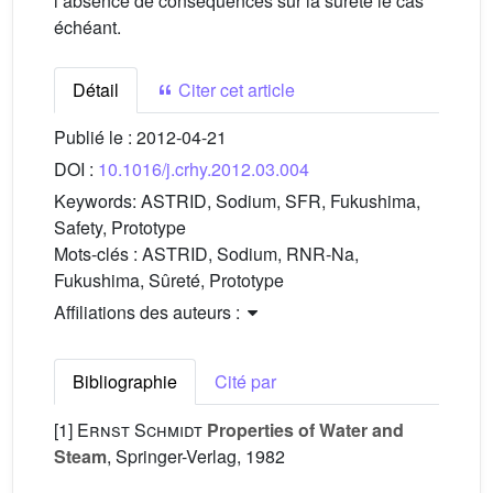
lʼabsence de conséquences sur la sûreté le cas
échéant.
Détail
Citer cet article
Publié le :
2012-04-21
DOI :
10.1016/j.crhy.2012.03.004
Keywords:
ASTRID, Sodium, SFR, Fukushima,
Safety, Prototype
Mots-clés :
ASTRID, Sodium, RNR-Na,
Fukushima, Sûreté, Prototype
Affiliations des auteurs :
Bibliographie
Cité par
[1]
Ernst Schmidt
Properties of Water and
Steam
, Springer-Verlag, 1982