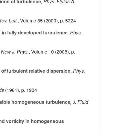
tions of turbulence
, Phys. Fluids A
,
ev. Lett.
, Volume 85
(2000), p. 5324
n in fully developed turbulence
, Phys.
, New J. Phys.
, Volume 10
(2008), p.
 of turbulent relative dispersion
, Phys.
ds
(1981), p. 1934
ressible homogeneous turbulence
, J. Fluid
and vorticity in homogeneous