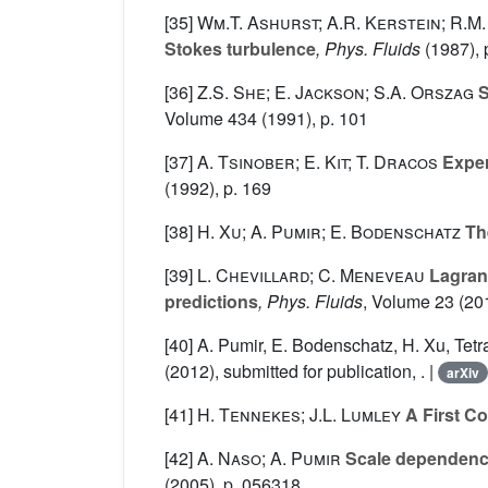
[35]
Wm.T. Ashurst; A.R. Kerstein; R.M.
Stokes turbulence
, Phys. Fluids
(1987), 
[36]
Z.S. She; E. Jackson; S.A. Orszag
S
Volume 434
(1991), p. 101
[37]
A. Tsinober; E. Kit; T. Dracos
Experi
(1992), p. 169
[38]
H. Xu; A. Pumir; E. Bodenschatz
The
[39]
L. Chevillard; C. Meneveau
Lagrang
predictions
, Phys. Fluids
, Volume 23
(201
[40] A. Pumir, E. Bodenschatz, H. Xu, Tetr
(2012), submitted for publication, . |
arXiv
[41]
H. Tennekes; J.L. Lumley
A First Co
[42]
A. Naso; A. Pumir
Scale dependence 
(2005), p. 056318