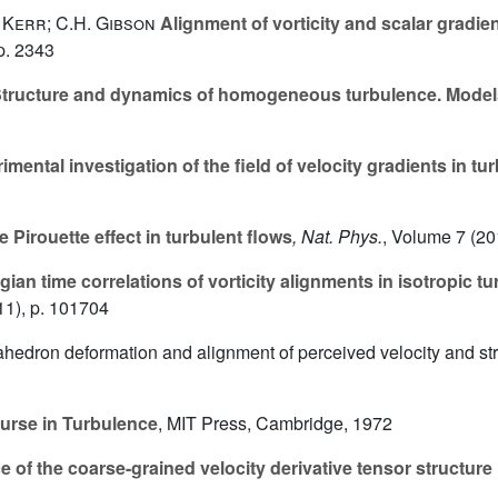
 Kerr; C.H. Gibson
Alignment of vorticity and scalar gradien
p. 2343
tructure and dynamics of homogeneous turbulence. Model
mental investigation of the field of velocity gradients in tu
 Pirouette effect in turbulent flows
, Nat. Phys.
, Volume 7
(20
ian time correlations of vorticity alignments in isotropic 
1), p. 101704
ahedron deformation and alignment of perceived velocity and stra
urse in Turbulence
, MIT Press, Cambridge, 1972
of the coarse-grained velocity derivative tensor structure 