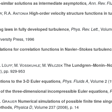
-similar solutions as intermediate asymptotics
, Ann. Rev. Fl
r; R.A. Antonia
High-order velocity structure functions in t
ng laws in fully developed turbulence
, Phys. Rev. Lett.
, Volum
versity Press, 1996
ations for correlation functions in Navier–Stokes turbulen
J. Lülff; M. Voßkuhle; M. Wilczek
The Lundgren–Monin–Novik
), pp. 929-953
tions to the 3-D Euler equations
, Phys. Fluids A
, Volume 2
(1
y of the three-dimensional incompressible Euler equations
, 
R. Grauer
Numerical simulations of possible finite time singu
ethods
, Physica D
, Volume 237
(2008), p. 14