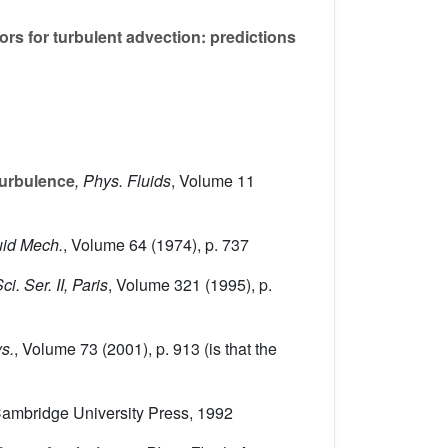
ors for turbulent advection: predictions
turbulence
, Phys. Fluids
, Volume 11
luid Mech.
, Volume 64
(1974), p. 737
ci. Ser. II, Paris
, Volume 321
(1995), p.
s.
, Volume 73
(2001), p. 913 (is that the
Cambridge University Press, 1992