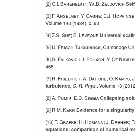
[2]
G.I. Barenblatt; Ya.B. Zeldovich
Self
[3]
F. Anselmet; Y. Gagne; E.J. Hopfinge
Volume 140
(1984), p. 63
[4]
Z.S. She; E. Leveque
Universal scali
[5]
U. Frisch
Turbulence
, Cambridge Uni
[6]
G. Falkovich; I. Fouxon; Y. Oz
New rel
465
[7]
R. Friedrich; A. Daitche; O. Kamps; 
turbulence
, C. R. Phys.
, Volume 13
(2012
[8]
A. Pumir; E.D. Siggia
Collapsing solu
[9]
R.M. Kerr
Evidence for a singularit
[10]
T. Grafke; H. Homann; J. Dreher; 
equations: comparison of numerical m