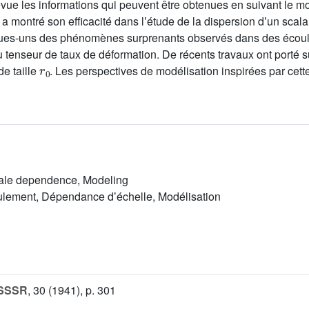
ue les informations qui peuvent être obtenues en suivant le 
a montré son efficacité dans lʼétude de la dispersion dʼun scalai
ques-uns des phénomènes surprenants observés dans des écoulem
du tenseur de taux de déformation. De récents travaux ont porté 
r
0
de taille
. Les perspectives de modélisation inspirées par cet
cale dependence, Modeling
oulement, Dépendance dʼéchelle, Modélisation
 SSSR
, 30
(1941), p. 301