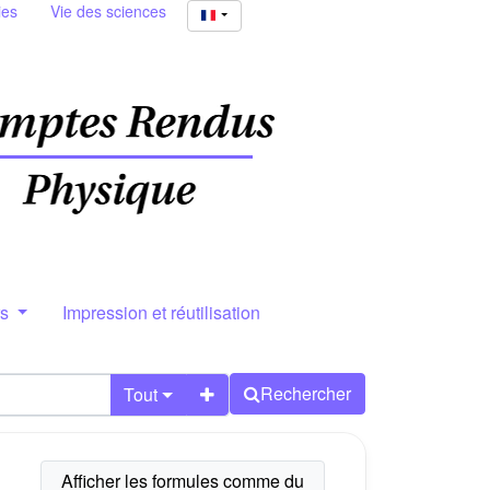
ies
Vie des sciences
rs
Impression et réutilisation
Rechercher
Tout