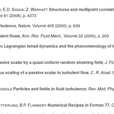
; E.D. Siggia; Z. Warhaft
Structures and multipoint correlat
me 81
(2008), p. 4373
rbulence
, Nature
, Volume 405
(2000), p. 639
ulent flows
, Ann. Rev. Fluid Mech.
, Volume 32
(2000), p. 203
an
Lagrangian tetrad dynamics and the phenomenology of 
sive scalar by a quasi uniform random straining field
, J. F
 scaling of a passive scalar in turbulent flow
, C. R. Acad. S
gassola
Particles and fields in fluid turbulence
, Rev. Mod. Phy
etterling; B.P. Flannery
Numerical Recipes in Fortran 77
, 