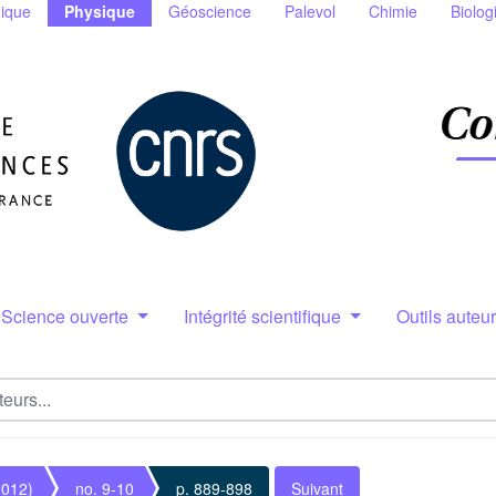
ique
Physique
Géoscience
Palevol
Chimie
Biolog
Science ouverte
Intégrité scientifique
Outils auteu
2012)
no. 9-10
p. 889-898
Suivant