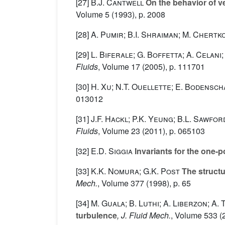
[27]
B.J. Cantwell
On the behavior of ve
Volume 5
(1993), p. 2008
[28]
A. Pumir; B.I. Shraiman; M. Chertk
[29]
L. Biferale; G. Boffetta; A. Celani;
Fluids
, Volume 17
(2005), p. 111701
[30]
H. Xu; N.T. Ouellette; E. Bodensch
013012
[31]
J.F. Hackl; P.K. Yeung; B.L. Sawfor
Fluids
, Volume 23
(2011), p. 065103
[32]
E.D. Siggia
Invariants for the one-po
[33]
K.K. Nomura; G.K. Post
The structu
Mech.
, Volume 377
(1998), p. 65
[34]
M. Guala; B. Luthi; A. Liberzon; A.
turbulence
, J. Fluid Mech.
, Volume 533
(2