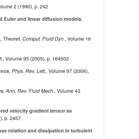
Volume 2
(1990), p. 242
ed Euler and linear diffusion models
,
g
, Theoret. Comput. Fluid Dyn.
, Volume 16
t.
, Volume 95
(2005), p. 164502
ence
, Phys. Rev. Lett.
, Volume 97
(2006),
ws
, Ann. Rev. Fluid Mech.
, Volume 43
ered velocity gradient tensor as
), p. 2457
e rotation and dissipation in turbulent