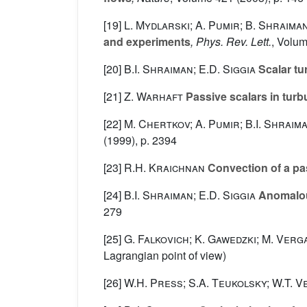
[19]
L. Mydlarski; A. Pumir; B. Shraiman
and experiments
, Phys. Rev. Lett.
, Volu
[20]
B.I. Shraiman; E.D. Siggia
Scalar tu
[21]
Z. Warhaft
Passive scalars in turb
[22]
M. Chertkov; A. Pumir; B.I. Shraim
(1999), p. 2394
[23]
R.H. Kraichnan
Convection of a pas
[24]
B.I. Shraiman; E.D. Siggia
Anomalous
279
[25]
G. Falkovich; K. Gawedzki; M. Ver
Lagrangian point of view)
[26]
W.H. Press; S.A. Teukolsky; W.T. V