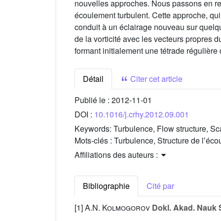
nouvelles approches. Nous passons en rev
écoulement turbulent. Cette approche, qui 
conduit à un éclairage nouveau sur quel
de la vorticité avec les vecteurs propres 
formant initialement une tétrade régulière 
Détail
Citer cet article
Publié le :
2012-11-01
DOI :
10.1016/j.crhy.2012.09.001
Keywords:
Turbulence, Flow structure, S
Mots-clés :
Turbulence, Structure de lʼéc
Affiliations des auteurs :
Bibliographie
Cité par
[1]
A.N. Kolmogorov
Dokl. Akad. Nauk