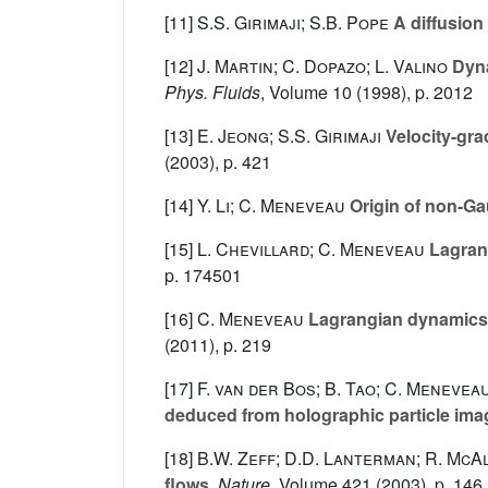
[11]
S.S. Girimaji; S.B. Pope
A diffusion 
[12]
J. Martin; C. Dopazo; L. Valino
Dyna
Phys. Fluids
, Volume 10
(1998), p. 2012
[13]
E. Jeong; S.S. Girimaji
Velocity-grad
(2003), p. 421
[14]
Y. Li; C. Meneveau
Origin of non-Ga
[15]
L. Chevillard; C. Meneveau
Lagrang
p. 174501
[16]
C. Meneveau
Lagrangian dynamics a
(2011), p. 219
[17]
F. van der Bos; B. Tao; C. Meneveau
deduced from holographic particle im
[18]
B.W. Zeff; D.D. Lanterman; R. McAll
flows
, Nature
, Volume 421
(2003), p. 146