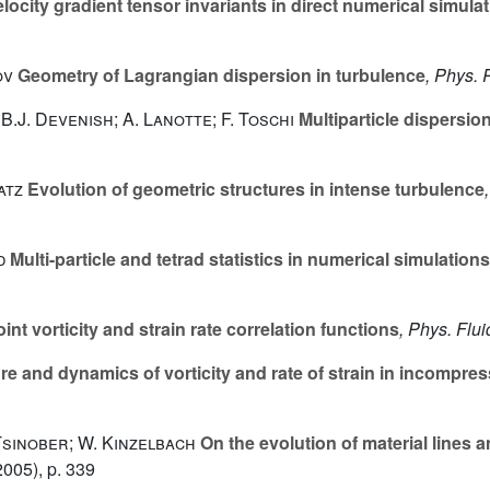
locity gradient tensor invariants in direct numerical simula
ov
Geometry of Lagrangian dispersion in turbulence
, Phys. R
 B.J. Devenish; A. Lanotte; F. Toschi
Multiparticle dispersio
atz
Evolution of geometric structures in intense turbulence
d
Multi-particle and tetrad statistics in numerical simulations
int vorticity and strain rate correlation functions
, Phys. Flui
re and dynamics of vorticity and rate of strain in incomp
 Tsinober; W. Kinzelbach
On the evolution of material lines 
005), p. 339