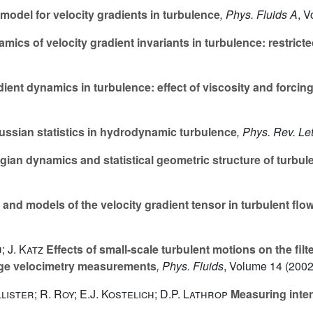
model for velocity gradients in turbulence
, Phys. Fluids A
, 
mics of velocity gradient invariants in turbulence: restrict
ient dynamics in turbulence: effect of viscosity and forcin
ussian statistics in hydrodynamic turbulence
, Phys. Rev. Let
ian dynamics and statistical geometric structure of turbul
nd models of the velocity gradient tensor in turbulent flo
; J. Katz
Effects of small-scale turbulent motions on the filt
age velocimetry measurements
, Phys. Fluids
, Volume 14
(2002
ister; R. Roy; E.J. Kostelich; D.P. Lathrop
Measuring intens