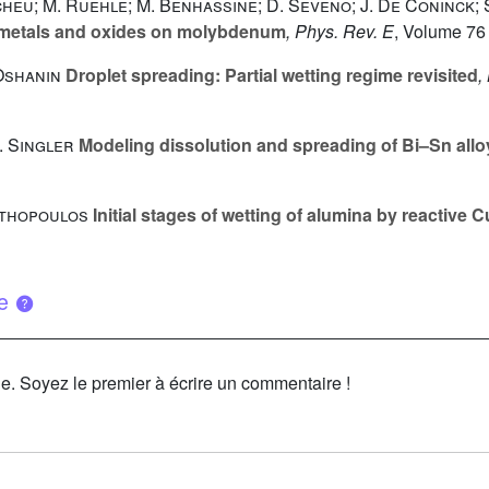
 Scheu; M. Ruehle; M. Benhassine; D. Seveno; J. De Coninck;
n metals and oxides on molybdenum
, Phys. Rev. E
, Volume 76
 Oshanin
Droplet spreading: Partial wetting regime revisited
,
J. Singler
Modeling dissolution and spreading of Bi–Sn allo
tathopoulos
Initial stages of wetting of alumina by reactive 
ue
le. Soyez le premier à écrire un commentaire !