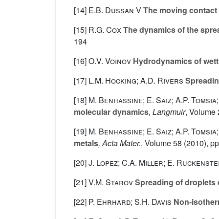
[14]
E.B. Dussan V
The moving contact l
[15]
R.G. Cox
The dynamics of the spread
194
[16]
O.V. Voinov
Hydrodynamics of wett
[17]
L.M. Hocking; A.D. Rivers
Spreading
[18]
M. Benhassine; E. Saiz; A.P. Tomsia
molecular dynamics
, Langmuir
, Volume 
[19]
M. Benhassine; E. Saiz; A.P. Tomsia
metals
, Acta Mater.
, Volume 58
(2010), p
[20]
J. Lopez; C.A. Miller; E. Ruckenste
[21]
V.M. Starov
Spreading of droplets of
[22]
P. Ehrhard; S.H. Davis
Non-isotherm