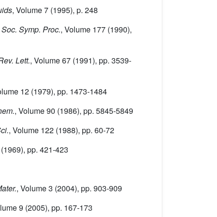
uids
, Volume 7
(1995), p. 248
. Soc. Symp. Proc.
, Volume 177
(1990),
Rev. Lett.
, Volume 67
(1991), pp. 3539-
olume 12
(1979), pp. 1473-1484
Chem.
, Volume 90
(1986), pp. 5845-5849
ci.
, Volume 122
(1988), pp. 60-72
(1969), pp. 421-423
Mater.
, Volume 3
(2004), pp. 903-909
olume 9
(2005), pp. 167-173