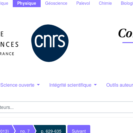
ique
Physique
Géoscience
Palevol
Chimie
Biolog
Science ouverte
Intégrité scientifique
Outils auteu
2013)
no. 7
p. 629-635
Suivant