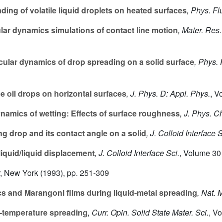
ing of volatile liquid droplets on heated surfaces
, Phys. Fl
ar dynamics simulations of contact line motion
, Mater. Res
ular dynamics of drop spreading on a solid surface
, Phys. 
e oil drops on horizontal surfaces
, J. Phys. D: Appl. Phys.
, V
amics of wetting: Effects of surface roughness
, J. Phys. 
 drop and its contact angle on a solid
, J. Colloid Interface S
liquid/liquid displacement
, J. Colloid Interface Sci.
, Volume 30
, New York (1993), pp. 251-309
 and Marangoni films during liquid-metal spreading
, Nat. 
h-temperature spreading
, Curr. Opin. Solid State Mater. Sci.
, V