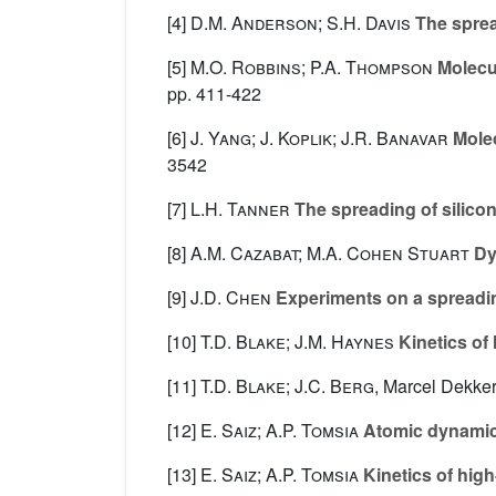
[4]
D.M. Anderson; S.H. Davis
The spread
[5]
M.O. Robbins; P.A. Thompson
Molecul
pp. 411-422
[6]
J. Yang; J. Koplik; J.R. Banavar
Molec
3542
[7]
L.H. Tanner
The spreading of silicon
[8]
A.M. Cazabat; M.A. Cohen Stuart
Dyn
[9]
J.D. Chen
Experiments on a spreading
[10]
T.D. Blake; J.M. Haynes
Kinetics of 
[11]
T.D. Blake; J.C. Berg
, Marcel Dekker
[12]
E. Saiz; A.P. Tomsia
Atomic dynamics
[13]
E. Saiz; A.P. Tomsia
Kinetics of hig