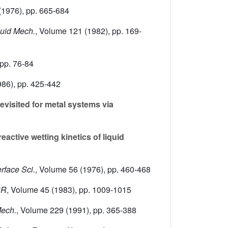
(1976), pp. 665-684
Fluid Mech.
, Volume 121
(1982), pp. 169-
pp. 76-84
86), pp. 425-442
visited for metal systems via
active wetting kinetics of liquid
erface Sci.
, Volume 56
(1976), pp. 460-468
SR
, Volume 45
(1983), pp. 1009-1015
Mech.
, Volume 229
(1991), pp. 365-388