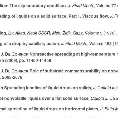
ine: The slip boundary condition
, J. Fluid Mech.
, Volume 77
ing of liquids on a solid surface. Part 1. Viscous flow
, J. 
ing
, Izv. Akad. Nauk SSSR, Meh. Židk. Gaza
, Volume 5
(1976), 
 of a drop by capillary action
, J. Fluid Mech.
, Volume 168
(19
; J. De Coninck
Nonreactive spreading at high-temperature re
25
(2009), pp. 11450-11458
; J. De Coninck
Role of substrate commensurability on non-re
p. 2068-2078
in
Spreading kinetics of liquid drops on solids
, J. Colloid Int
 nonvolatile liquids over a flat solid surface
, Colloid J. US
al spreading of liquid drops on horizontal plates
, J. Fluid 