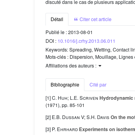
discuté dans le cas de plusieurs applicat
Détail
Citer cet article
Publié le :
2013-08-01
DOI :
10.1016/j.crhy.2013.06.011
Keywords:
Spreading, Wetting, Contact li
Mots-clés :
Dispersion, Mouillage, Lignes 
Affiliations des auteurs :
Bibliographie
Cité par
[1]
C. Huh; L.E. Scriven
Hydrodynamic mo
(1971), pp. 85-101
[2]
E.B. Dussan V; S.H. Davis
On the moti
[3]
P. Ehrhard
Experiments on isotherm