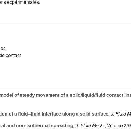
ions expérimentales.
nes
de contact
del of steady movement of a solid/liquid/fluid contact lin
on of a fluid–fluid interface along a solid surface
, J. Fluid 
al and non-isothermal spreading
, J. Fluid Mech.
, Volume 25