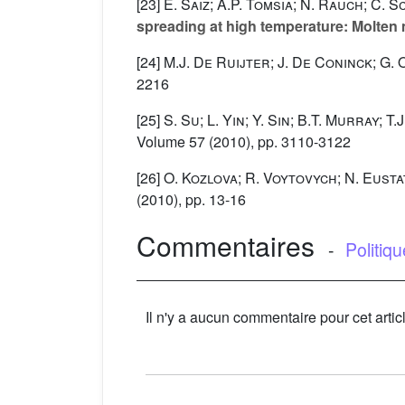
[23]
E. Saiz; A.P. Tomsia; N. Rauch; C.
spreading at high temperature: Molte
[24]
M.J. De Ruijter; J. De Coninck; G.
2216
[25]
S. Su; L. Yin; Y. Sin; B.T. Murray; T.
Volume 57
(2010), pp. 3110-3122
[26]
O. Kozlova; R. Voytovych; N. Eus
(2010), pp. 13-16
Commentaires
-
Politiq
Il n'y a aucun commentaire pour cet artic