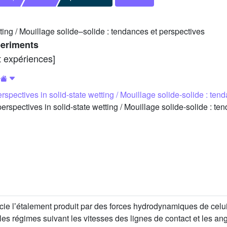
ting / Mouillage solide–solide : tendances et perspectives
periments
t expériences]
spectives in solid-state wetting / Mouillage solide-solide : ten
pectives in solid-state wetting / Mouillage solide-solide : te
cie lʼétalement produit par des forces hydrodynamiques de celu
les régimes suivant les vitesses des lignes de contact et les an