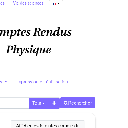
ies
Vie des sciences
rs
Impression et réutilisation
Rechercher
Tout