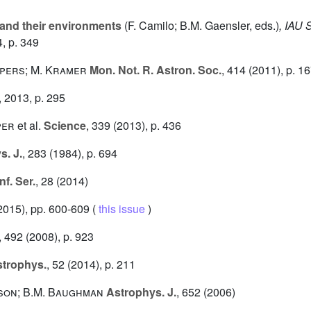
and their environments
(F. Camilo; B.M. Gaensler, eds.)
, IAU 
, p. 349
ppers; M. Kramer
Mon. Not. R. Astron. Soc.
, 414
(2011), p. 1
, 2013, p. 295
per
et al.
Science
, 339
(2013), p. 436
. J.
, 283
(1984), p. 694
nf. Ser.
, 28
(2014)
2015), pp. 600-609 (
this issue
)
, 492
(2008), p. 923
strophys.
, 52
(2014), p. 211
nson; B.M. Baughman
Astrophys. J.
, 652
(2006)