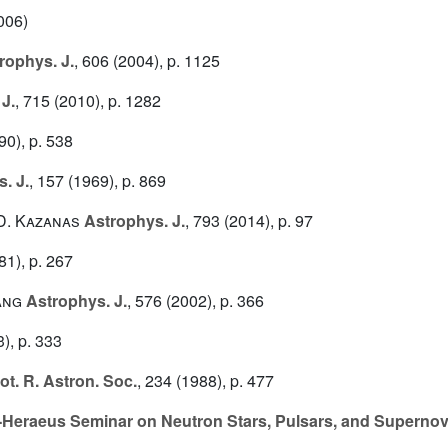
006)
rophys. J.
, 606
(2004), p. 1125
J.
, 715
(2010), p. 1282
90), p. 538
. J.
, 157
(1969), p. 869
D. Kazanas
Astrophys. J.
, 793
(2014), p. 97
81), p. 267
ang
Astrophys. J.
, 576
(2002), p. 366
), p. 333
t. R. Astron. Soc.
, 234
(1988), p. 477
E-Heraeus Seminar on Neutron Stars, Pulsars, and Supern