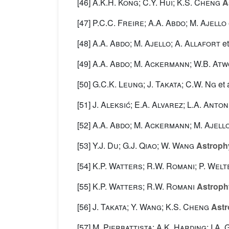
[46]
A.K.H. Kong; C.Y. Hui; K.S. Cheng
As
[47]
P.C.C. Freire; A.A. Abdo; M. Ajello
[48]
A.A. Abdo; M. Ajello; A. Allafort
et
[49]
A.A. Abdo; M. Ackermann; W.B. At
[50]
G.C.K. Leung; J. Takata; C.W. Ng
et 
[51]
J. Aleksić; E.A. Alvarez; L.A. Anton
[52]
A.A. Abdo; M. Ackermann; M. Ajell
[53]
Y.J. Du; G.J. Qiao; W. Wang
Astrophy
[54]
K.P. Watters; R.W. Romani; P. Wel
[55]
K.P. Watters; R.W. Romani
Astrophy
[56]
J. Takata; Y. Wang; K.S. Cheng
Astr
[57]
M. Pierbattista; A.K. Harding; I.A.