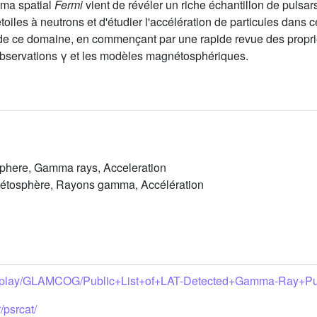
mma spatial
Fermi
vient de révéler un riche échantillon de pulsa
iles à neutrons et d'étudier l'accélération de particules dans
de ce domaine, en commençant par une rapide revue des proprié
s observations γ et les modèles magnétosphériques.
sphere, Gamma rays, Acceleration
gnétosphère, Rayons gamma, Accélération
u/display/GLAMCOG/Public+List+of+LAT-Detected+Gamma-Ray+Pu
/psrcat/