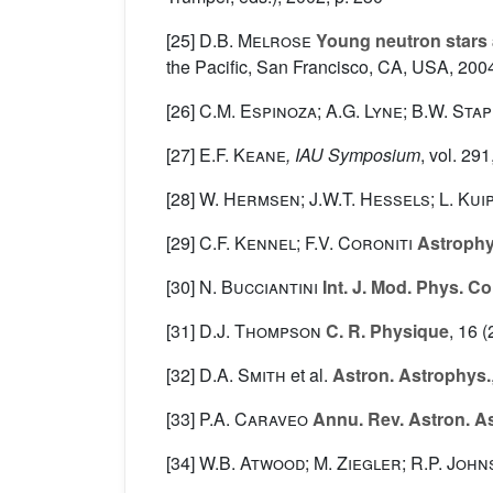
[25]
D.B. Melrose
Young neutron stars 
the Pacific, San Francisco, CA, USA, 2004
[26]
C.M. Espinoza; A.G. Lyne; B.W. Sta
[27]
E.F. Keane
, IAU Symposium
, vol. 291
[28]
W. Hermsen; J.W.T. Hessels; L. Kui
[29]
C.F. Kennel; F.V. Coroniti
Astrophys
[30]
N. Bucciantini
Int. J. Mod. Phys. Co
[31]
D.J. Thompson
C. R. Physique
, 16
(
[32]
D.A. Smith
et al.
Astron. Astrophys.
[33]
P.A. Caraveo
Annu. Rev. Astron. A
[34]
W.B. Atwood; M. Ziegler; R.P. Joh