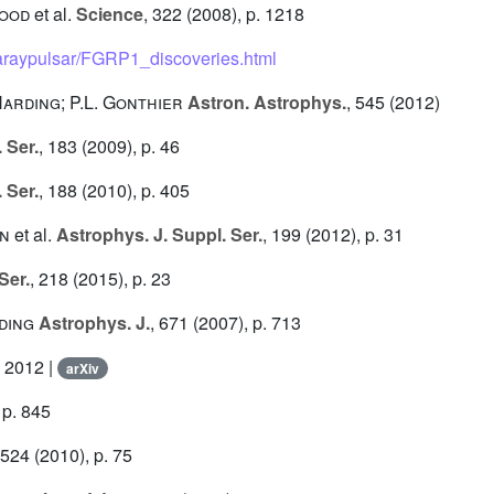
wood
et al.
Science
, 322
(2008), p. 1218
araypulsar/FGRP1_discoveries.html
 Harding; P.L. Gonthier
Astron. Astrophys.
, 545
(2012)
 Ser.
, 183
(2009), p. 46
 Ser.
, 188
(2010), p. 405
nn
et al.
Astrophys. J. Suppl. Ser.
, 199
(2012), p. 31
Ser.
, 218
(2015), p. 23
rding
Astrophys. J.
, 671
(2007), p. 713
, 2012 |
arXiv
 p. 845
 524
(2010), p. 75