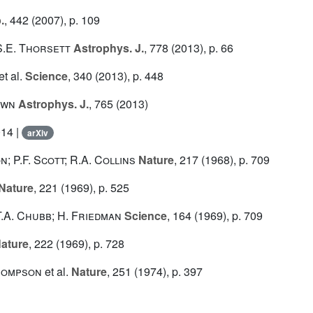
.
, 442
(2007), p. 109
 S.E. Thorsett
Astrophys. J.
, 778
(2013), p. 66
et al.
Science
, 340
(2013), p. 448
own
Astrophys. J.
, 765
(2013)
014 |
arXiv
n; P.F. Scott; R.A. Collins
Nature
, 217
(1968), p. 709
Nature
, 221
(1969), p. 525
 T.A. Chubb; H. Friedman
Science
, 164
(1969), p. 709
ature
, 222
(1969), p. 728
Thompson
et al.
Nature
, 251
(1974), p. 397