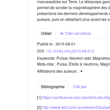
inaccessibles sur Terre. Le télescope ga
permet de sonder la magnétosphère des éto
présentons les derniers développements 
pulsars, puis en détaillant plus avant le
Détail
Citer cet article
Publié le :
2015-08-01
DOI :
10.1016/j.crhy.2015.08.013
Keywords:
Pulsar, Neutron star, Magneto
Mots-clés :
Pulsa, Étoile à neutrons, Ma
Affiliations des auteurs :
Bibliographie
Cité par
[1]
https://confluence.slac.stanford.ed
[2]
http://www.atnf.csiro.au/research/pulsar