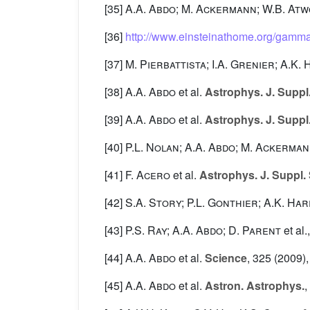
[35]
A.A. Abdo; M. Ackermann; W.B. At
[36]
http://www.einsteinathome.org/gamm
[37]
M. Pierbattista; I.A. Grenier; A.K.
[38]
A.A. Abdo
et al.
Astrophys. J. Suppl.
[39]
A.A. Abdo
et al.
Astrophys. J. Suppl.
[40]
P.L. Nolan; A.A. Abdo; M. Ackerma
[41]
F. Acero
et al.
Astrophys. J. Suppl. 
[42]
S.A. Story; P.L. Gonthier; A.K. Ha
[43]
P.S. Ray; A.A. Abdo; D. Parent
et al.
[44]
A.A. Abdo
et al.
Science
, 325
(2009),
[45]
A.A. Abdo
et al.
Astron. Astrophys.
,