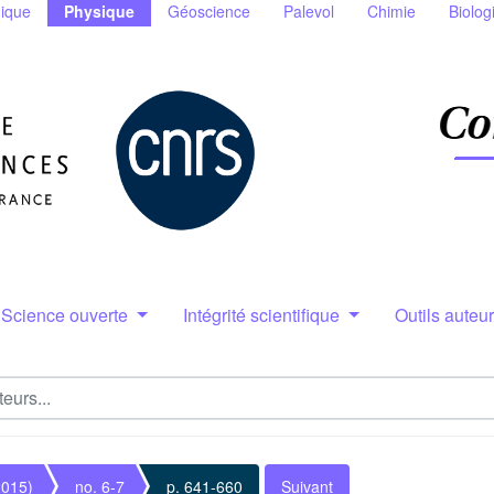
ique
Physique
Géoscience
Palevol
Chimie
Biolog
Science ouverte
Intégrité scientifique
Outils auteu
2015)
no. 6-7
p. 641-660
Suivant