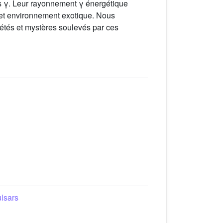
rs γ. Leur rayonnement γ énergétique
 cet environnement exotique. Nous
tés et mystères soulevés par ces
lsars