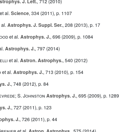
trophys. J. Lett.
, 712
(2010)
et al.
Science
, 334
(2011), p. 1107
 al.
Astrophys. J. Suppl. Ser.
, 208
(2013), p. 17
wood
et al.
Astrophys. J.
, 696
(2009), p. 1084
al.
Astrophys. J.
, 797
(2014)
elli
et al.
Astron. Astrophys.
, 540
(2012)
o
et al.
Astrophys. J.
, 713
(2010), p. 154
s. J.
, 748
(2012), p. 84
tevrede; S. Johnston
Astrophys. J.
, 695
(2009), p. 1289
s. J.
, 727
(2011), p. 123
ophys. J.
, 726
(2011), p. 44
 Grenier
et al.
Astron. Astrophys.
, 575
(2014)