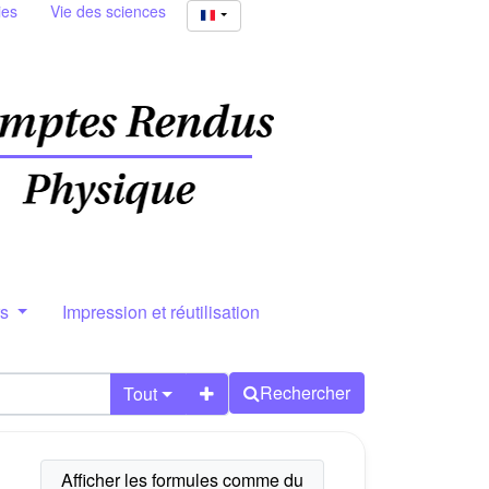
ies
Vie des sciences
rs
Impression et réutilisation
Rechercher
Tout