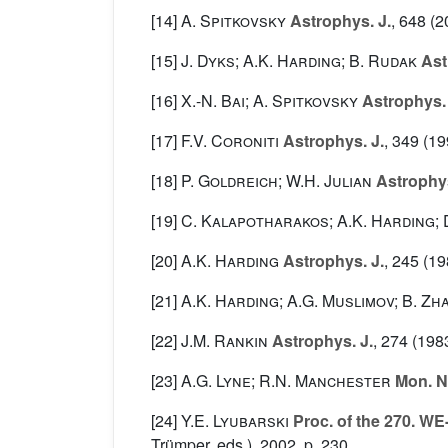
[14]
A. Spitkovsky
Astrophys. J.
, 648
(2
[15]
J. Dyks; A.K. Harding; B. Rudak
Ast
[16]
X.-N. Bai; A. Spitkovsky
Astrophys. 
[17]
F.V. Coroniti
Astrophys. J.
, 349
(19
[18]
P. Goldreich; W.H. Julian
Astrophys
[19]
C. Kalapotharakos; A.K. Harding; 
[20]
A.K. Harding
Astrophys. J.
, 245
(19
[21]
A.K. Harding; A.G. Muslimov; B. Zh
[22]
J.M. Rankin
Astrophys. J.
, 274
(1983
[23]
A.G. Lyne; R.N. Manchester
Mon. No
[24]
Y.E. Lyubarski
Proc. of the 270. W
Trümper, eds.), 2002, p. 230