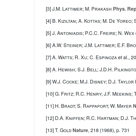
[3]
J.M. Lattimer; M. Prakash
Phys. Rep
[4]
B. Kiziltan; A. Kottas; M. De Yoreo;
[5]
J. Antoniadis; P.C.C. Freire; N. Wex
[6]
A.W. Steiner; J.M. Lattimer; E.F. Br
[7]
A. Watts; R. Xu; C. Espinoza
et al.
, 2
[8]
A. Hewish; S.J. Bell; J.D.H. Pilkingto
[9]
W.J. Cocke; M.J. Disney; D.J. Taylor
[10]
G. Fritz; R.C. Henry; J.F. Meekins;
[11]
H. Bradt; S. Rappaport; W. Mayer
N
[12]
D.A. Kniffen; R.C. Hartman; D.J. 
[13]
T. Gold
Nature
, 218
(1968), p. 731