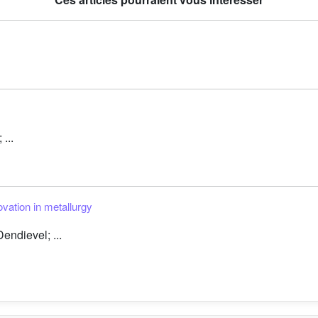
...
novation in metallurgy
ndievel; ...