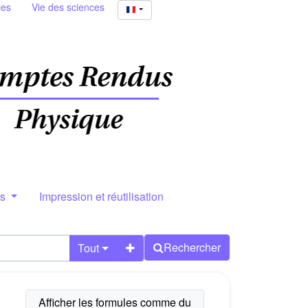
ies
Vie des sciences
rs
Impression et réutilisation
Rechercher
Tout