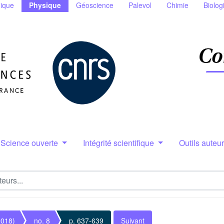
ique
Physique
Géoscience
Palevol
Chimie
Biolog
Science ouverte
Intégrité scientifique
Outils auteu
2018)
no. 8
p. 637-639
Suivant