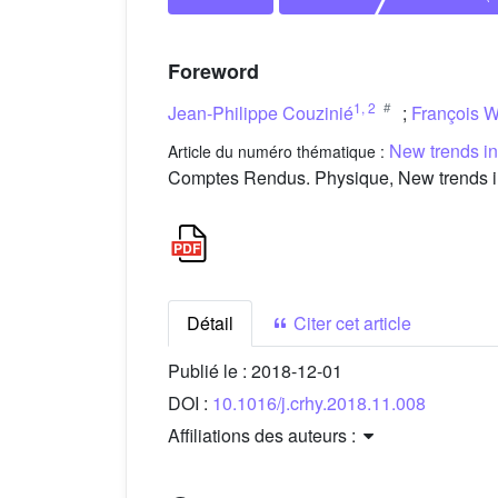
Foreword
1
,
2
Jean-Philippe Couzinié
;
François W
New trends in 
Article du numéro thématique :
Comptes Rendus. Physique, New trends in m
Détail
Citer cet article
Publié le :
2018-12-01
DOI :
10.1016/j.crhy.2018.11.008
Affiliations des auteurs :