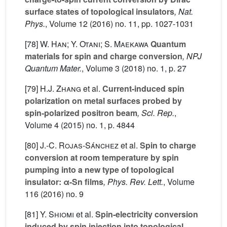
surface states of topological insulators
, Nat.
Phys.
, Volume 12
(2016) no. 11, pp. 1027-1031
[78]
W. Han; Y. Otani; S. Maekawa
Quantum
materials for spin and charge conversion
, NPJ
Quantum Mater.
, Volume 3
(2018) no. 1, p. 27
[79]
H.J. Zhang
et al.
Current-induced spin
polarization on metal surfaces probed by
spin-polarized positron beam
, Sci. Rep.
,
Volume 4
(2015) no. 1, p. 4844
[80]
J.-C. Rojas-Sánchez
et al.
Spin to charge
conversion at room temperature by spin
pumping into a new type of topological
insulator: α-Sn films
, Phys. Rev. Lett.
, Volume
116
(2016) no. 9
[81]
Y. Shiomi
et al.
Spin-electricity conversion
induced by spin injection into topological