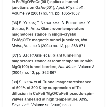
in Fe/MgO/FeCo(001) epitaxial tunnel
junctions on GaAs(001)
, Appl. Phys. Lett.
,
Volume 79
(2001) no. 11, pp. 1655-1657
[36]
S. Yuasa; T. Nagahama; A. Fukushima; Y.
Suzuki; K. Ando
Giant room-temperature
magnetoresistance in single-crystal
Fe/MgO/Fe magnetic tunnel junctions
, Nat.
Mater.
, Volume 3
(2004) no. 12, pp. 868-871
[37]
S.S.P. Parkin
et al.
Giant tunnelling
magnetoresistance at room temperature with
MgO(100) tunnel barriers
, Nat. Mater.
, Volume 3
(2004) no. 12, pp. 862-867
[38]
S. Ikeda
et al.
Tunnel magnetoresistance
of 604% at 300 K by suppression of Ta
diffusion in CoFeB/MgO/CoFeB pseudo-spin-
valves annealed at high temperature
, Appl.
Phys. Lett.
, Volume 93
(2008) no. 8