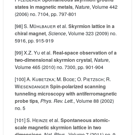
states in magnetic metals
, Nature
, Volume 442
(2006) no. 7104, pp. 797-801
[98]
S. Mühlbauer
et al.
Skyrmion lattice in a
chiral magnet
, Science
, Volume 323
(2009) no.
5916, pp. 915-919
[99]
X.Z. Yu
et al.
Real-space observation of a
two-dimensional skyrmion crystal
, Nature
,
Volume 465
(2010) no. 7300, pp. 901-904
[100]
A. Kubetzka; M. Bode; O. Pietzsch; R.
Wiesendanger
Spin-polarized scanning
tunneling microscopy with antiferromagnetic
probe tips
, Phys. Rev. Lett.
, Volume 88
(2002)
no. 5
[101]
S. Heinze
et al.
Spontaneous atomic-
scale magnetic skyrmion lattice in two
dimensions
, Nat. Phys.
, Volume 7
(2011) no. 9,