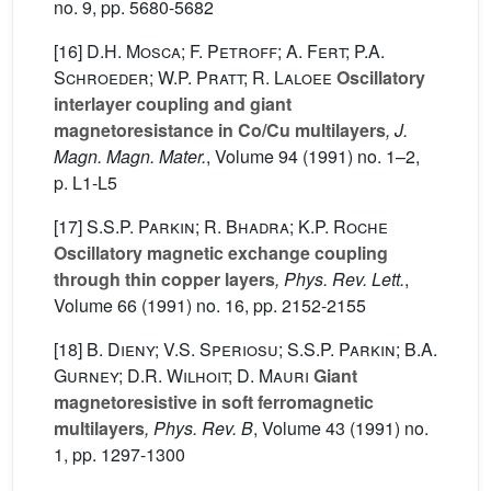
no. 9, pp. 5680-5682
[16]
D.H. Mosca; F. Petroff; A. Fert; P.A.
Schroeder; W.P. Pratt; R. Laloee
Oscillatory
interlayer coupling and giant
magnetoresistance in Co/Cu multilayers
, J.
Magn. Magn. Mater.
, Volume 94
(1991) no. 1–2,
p. L1-L5
[17]
S.S.P. Parkin; R. Bhadra; K.P. Roche
Oscillatory magnetic exchange coupling
through thin copper layers
, Phys. Rev. Lett.
,
Volume 66
(1991) no. 16, pp. 2152-2155
[18]
B. Dieny; V.S. Speriosu; S.S.P. Parkin; B.A.
Gurney; D.R. Wilhoit; D. Mauri
Giant
magnetoresistive in soft ferromagnetic
multilayers
, Phys. Rev. B
, Volume 43
(1991) no.
1, pp. 1297-1300