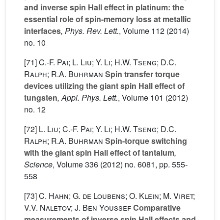
and inverse spin Hall effect in platinum: the
essential role of spin-memory loss at metallic
interfaces
, Phys. Rev. Lett.
, Volume 112
(2014)
no. 10
[71]
C.-F. Pai; L. Liu; Y. Li; H.W. Tseng; D.C.
Ralph; R.A. Buhrman
Spin transfer torque
devices utilizing the giant spin Hall effect of
tungsten
, Appl. Phys. Lett.
, Volume 101
(2012)
no. 12
[72]
L. Liu; C.-F. Pai; Y. Li; H.W. Tseng; D.C.
Ralph; R.A. Buhrman
Spin-torque switching
with the giant spin Hall effect of tantalum
,
Science
, Volume 336
(2012) no. 6081, pp. 555-
558
[73]
C. Hahn; G. de Loubens; O. Klein; M. Viret;
V.V. Naletov; J. Ben Youssef
Comparative
measurements of inverse spin Hall effects and