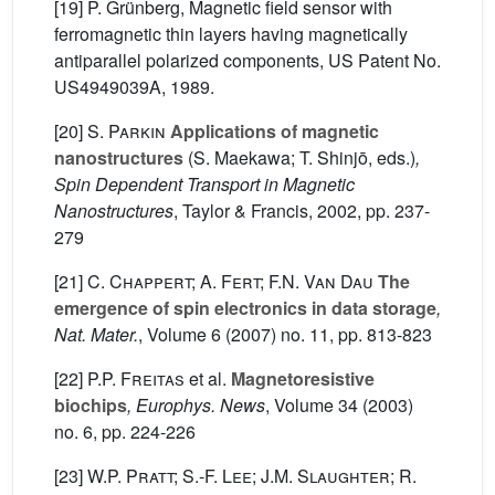
[19] P. Grünberg, Magnetic field sensor with
ferromagnetic thin layers having magnetically
antiparallel polarized components, US Patent No.
US4949039A, 1989.
[20]
S. Parkin
Applications of magnetic
nanostructures
(S. Maekawa; T. Shinjō, eds.)
,
Spin Dependent Transport in Magnetic
Nanostructures
, Taylor & Francis, 2002, pp. 237-
279
[21]
C. Chappert; A. Fert; F.N. Van Dau
The
emergence of spin electronics in data storage
,
Nat. Mater.
, Volume 6
(2007) no. 11, pp. 813-823
[22]
P.P. Freitas
et al.
Magnetoresistive
biochips
, Europhys. News
, Volume 34
(2003)
no. 6, pp. 224-226
[23]
W.P. Pratt; S.-F. Lee; J.M. Slaughter; R.