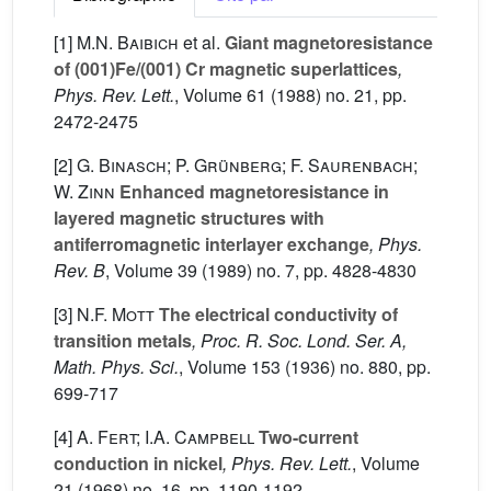
[1]
M.N. Baibich
et al.
Giant magnetoresistance
of (001)Fe/(001) Cr magnetic superlattices
,
Phys. Rev. Lett.
, Volume 61
(1988) no. 21, pp.
2472-2475
[2]
G. Binasch; P. Grünberg; F. Saurenbach;
W. Zinn
Enhanced magnetoresistance in
layered magnetic structures with
antiferromagnetic interlayer exchange
, Phys.
Rev. B
, Volume 39
(1989) no. 7, pp. 4828-4830
[3]
N.F. Mott
The electrical conductivity of
transition metals
, Proc. R. Soc. Lond. Ser. A,
Math. Phys. Sci.
, Volume 153
(1936) no. 880, pp.
699-717
[4]
A. Fert; I.A. Campbell
Two-current
conduction in nickel
, Phys. Rev. Lett.
, Volume
21
(1968) no. 16, pp. 1190-1192