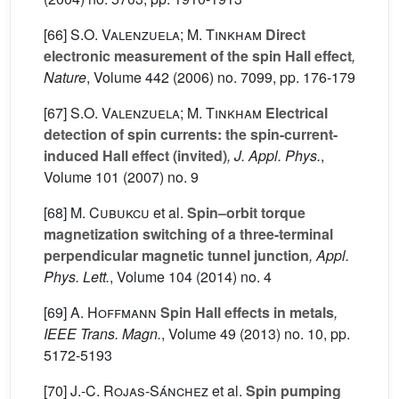
[66]
S.O. Valenzuela; M. Tinkham
Direct
electronic measurement of the spin Hall effect
,
Nature
, Volume 442
(2006) no. 7099, pp. 176-179
[67]
S.O. Valenzuela; M. Tinkham
Electrical
detection of spin currents: the spin-current-
induced Hall effect (invited)
, J. Appl. Phys.
,
Volume 101
(2007) no. 9
[68]
M. Cubukcu
et al.
Spin–orbit torque
magnetization switching of a three-terminal
perpendicular magnetic tunnel junction
, Appl.
Phys. Lett.
, Volume 104
(2014) no. 4
[69]
A. Hoffmann
Spin Hall effects in metals
,
IEEE Trans. Magn.
, Volume 49
(2013) no. 10, pp.
5172-5193
[70]
J.-C. Rojas-Sánchez
et al.
Spin pumping