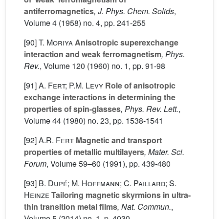
antiferromagnetics
, J. Phys. Chem. Solids
,
Volume 4
(1958) no. 4, pp. 241-255
[90]
T. Moriya
Anisotropic superexchange
interaction and weak ferromagnetism
, Phys.
Rev.
, Volume 120
(1960) no. 1, pp. 91-98
[91]
A. Fert; P.M. Levy
Role of anisotropic
exchange interactions in determining the
properties of spin-glasses
, Phys. Rev. Lett.
,
Volume 44
(1980) no. 23, pp. 1538-1541
[92]
A.R. Fert
Magnetic and transport
properties of metallic multilayers
, Mater. Sci.
Forum
, Volume 59–60
(1991), pp. 439-480
[93]
B. Dupé; M. Hoffmann; C. Paillard; S.
Heinze
Tailoring magnetic skyrmions in ultra-
thin transition metal films
, Nat. Commun.
,
Volume 5
(2014) no. 1, p. 4030