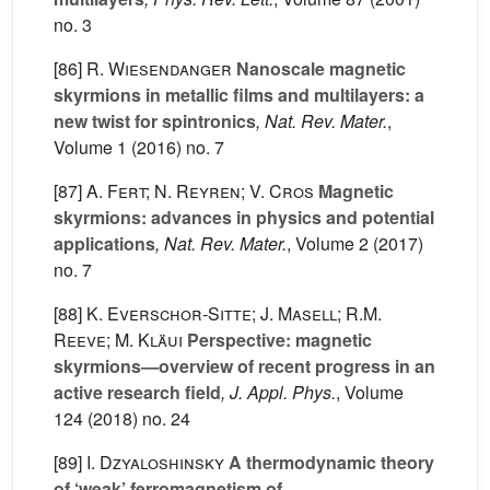
no. 3
[86]
R. Wiesendanger
Nanoscale magnetic
skyrmions in metallic films and multilayers: a
new twist for spintronics
, Nat. Rev. Mater.
,
Volume 1
(2016) no. 7
[87]
A. Fert; N. Reyren; V. Cros
Magnetic
skyrmions: advances in physics and potential
applications
, Nat. Rev. Mater.
, Volume 2
(2017)
no. 7
[88]
K. Everschor-Sitte; J. Masell; R.M.
Reeve; M. Kläui
Perspective: magnetic
skyrmions—overview of recent progress in an
active research field
, J. Appl. Phys.
, Volume
124
(2018) no. 24
[89]
I. Dzyaloshinsky
A thermodynamic theory
of ‘weak’ ferromagnetism of