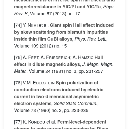
magnetoresistance in YIG/Pt and YIG/Ta
, Phys.
Rev. B
, Volume 87
(2013) no. 17
[74]
Y. Niimi
et al.
Giant spin Hall effect induced
by skew scattering from bismuth impurities
inside thin film CuBi alloys
, Phys. Rev. Lett.
,
Volume 109
(2012) no. 15
[75]
A. Fert; A. Friederich; A. Hamzic
Hall
effect in dilute magnetic alloys
, J. Magn. Magn.
Mater.
, Volume 24
(1981) no. 3, pp. 231-257
[76]
V.M. Edelstein
Spin polarization of
conduction electrons induced by electric
current in two-dimensional asymmetric
electron systems
, Solid State Commun.
,
Volume 73
(1990) no. 3, pp. 233-235
[77]
K. Kondou
et al.
Fermi-level-dependent
charge-to-spin current conversion by Dirac