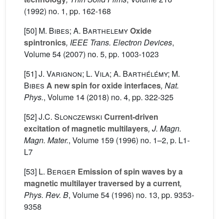
(1992) no. 1, pp. 162-168
[50]
M. Bibes; A. Barthelemy
Oxide
spintronics
, IEEE Trans. Electron Devices
,
Volume 54
(2007) no. 5, pp. 1003-1023
[51]
J. Varignon; L. Vila; A. Barthélémy; M.
Bibes
A new spin for oxide interfaces
, Nat.
Phys.
, Volume 14
(2018) no. 4, pp. 322-325
[52]
J.C. Slonczewski
Current-driven
excitation of magnetic multilayers
, J. Magn.
Magn. Mater.
, Volume 159
(1996) no. 1–2, p. L1-
L7
[53]
L. Berger
Emission of spin waves by a
magnetic multilayer traversed by a current
,
Phys. Rev. B
, Volume 54
(1996) no. 13, pp. 9353-
9358