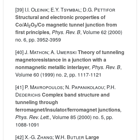
[39]
I.I. Oleinik; E.Y. Tsymbal; D.G. Pettifor
Structural and electronic properties of
Co/Al
O
/Co magnetic tunnel junction from
2
3
first principles
, Phys. Rev. B
, Volume 62
(2000)
no. 6, pp. 3952-3959
[40]
J. Mathon; A. Umerski
Theory of tunneling
magnetoresistance in a junction with a
nonmagnetic metallic interlayer
, Phys. Rev. B
,
Volume 60
(1999) no. 2, pp. 1117-1121
[41]
P. Mavropoulos; N. Papanikolaou; P.H.
Dederichs
Complex band structure and
tunneling through
ferromagnet/insulator/ferromagnet junctions
,
Phys. Rev. Lett.
, Volume 85
(2000) no. 5, pp.
1088-1091
[42]
X.-G. Zhang; W.H. Butler
Large