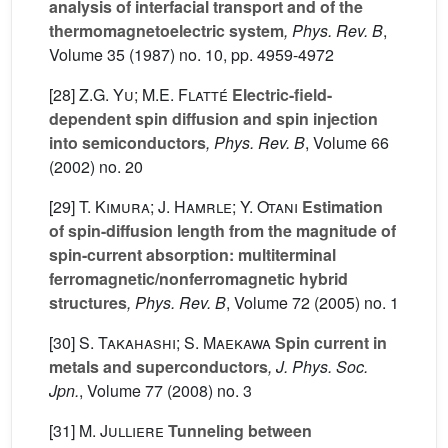
analysis of interfacial transport and of the
thermomagnetoelectric system
, Phys. Rev. B
,
Volume 35
(1987) no. 10, pp. 4959-4972
[28]
Z.G. Yu; M.E. Flatté
Electric-field-
dependent spin diffusion and spin injection
into semiconductors
, Phys. Rev. B
, Volume 66
(2002) no. 20
[29]
T. Kimura; J. Hamrle; Y. Otani
Estimation
of spin-diffusion length from the magnitude of
spin-current absorption: multiterminal
ferromagnetic/nonferromagnetic hybrid
structures
, Phys. Rev. B
, Volume 72
(2005) no. 1
[30]
S. Takahashi; S. Maekawa
Spin current in
metals and superconductors
, J. Phys. Soc.
Jpn.
, Volume 77
(2008) no. 3
[31]
M. Julliere
Tunneling between