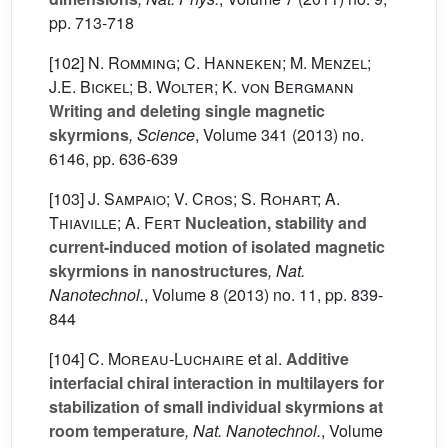
pp. 713-718
[102]
N. Romming; C. Hanneken; M. Menzel;
J.E. Bickel; B. Wolter; K. von Bergmann
Writing and deleting single magnetic
skyrmions
, Science
, Volume 341
(2013) no.
6146, pp. 636-639
[103]
J. Sampaio; V. Cros; S. Rohart; A.
Thiaville; A. Fert
Nucleation, stability and
current-induced motion of isolated magnetic
skyrmions in nanostructures
, Nat.
Nanotechnol.
, Volume 8
(2013) no. 11, pp. 839-
844
[104]
C. Moreau-Luchaire
et al.
Additive
interfacial chiral interaction in multilayers for
stabilization of small individual skyrmions at
room temperature
, Nat. Nanotechnol.
, Volume