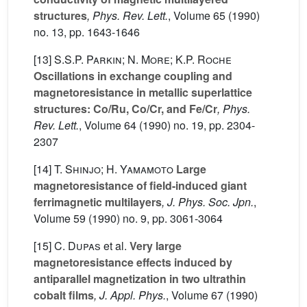
structures
, Phys. Rev. Lett.
, Volume 65
(1990)
no. 13, pp. 1643-1646
[13]
S.S.P. Parkin; N. More; K.P. Roche
Oscillations in exchange coupling and
magnetoresistance in metallic superlattice
structures: Co/Ru, Co/Cr, and Fe/Cr
, Phys.
Rev. Lett.
, Volume 64
(1990) no. 19, pp. 2304-
2307
[14]
T. Shinjo; H. Yamamoto
Large
magnetoresistance of field-induced giant
ferrimagnetic multilayers
, J. Phys. Soc. Jpn.
,
Volume 59
(1990) no. 9, pp. 3061-3064
[15]
C. Dupas
et al.
Very large
magnetoresistance effects induced by
antiparallel magnetization in two ultrathin
cobalt films
, J. Appl. Phys.
, Volume 67
(1990)