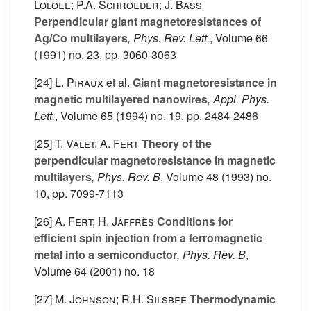
Loloee; P.A. Schroeder; J. Bass
Perpendicular giant magnetoresistances of
Ag/Co multilayers
, Phys. Rev. Lett.
, Volume 66
(1991) no. 23, pp. 3060-3063
[24]
L. Piraux
et al.
Giant magnetoresistance in
magnetic multilayered nanowires
, Appl. Phys.
Lett.
, Volume 65
(1994) no. 19, pp. 2484-2486
[25]
T. Valet; A. Fert
Theory of the
perpendicular magnetoresistance in magnetic
multilayers
, Phys. Rev. B
, Volume 48
(1993) no.
10, pp. 7099-7113
[26]
A. Fert; H. Jaffrès
Conditions for
efficient spin injection from a ferromagnetic
metal into a semiconductor
, Phys. Rev. B
,
Volume 64
(2001) no. 18
[27]
M. Johnson; R.H. Silsbee
Thermodynamic