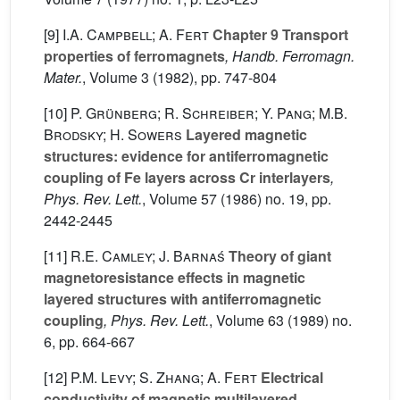
[9]
I.A. Campbell; A. Fert
Chapter 9 Transport
properties of ferromagnets
, Handb. Ferromagn.
Mater.
, Volume 3
(1982), pp. 747-804
[10]
P. Grünberg; R. Schreiber; Y. Pang; M.B.
Brodsky; H. Sowers
Layered magnetic
structures: evidence for antiferromagnetic
coupling of Fe layers across Cr interlayers
,
Phys. Rev. Lett.
, Volume 57
(1986) no. 19, pp.
2442-2445
[11]
R.E. Camley; J. Barnaś
Theory of giant
magnetoresistance effects in magnetic
layered structures with antiferromagnetic
coupling
, Phys. Rev. Lett.
, Volume 63
(1989) no.
6, pp. 664-667
[12]
P.M. Levy; S. Zhang; A. Fert
Electrical
conductivity of magnetic multilayered