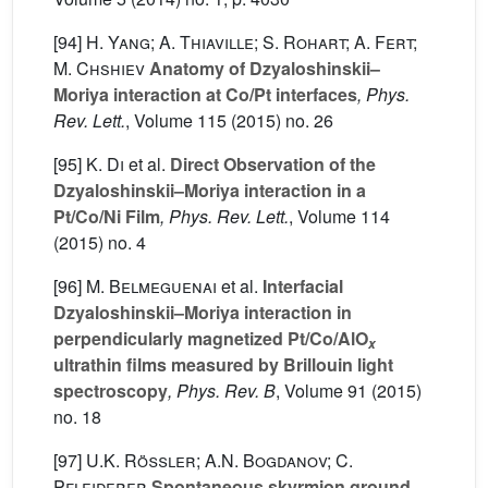
[94]
H. Yang; A. Thiaville; S. Rohart; A. Fert;
M. Chshiev
Anatomy of Dzyaloshinskii–
Moriya interaction at Co/Pt interfaces
, Phys.
Rev. Lett.
, Volume 115
(2015) no. 26
[95]
K. Di
et al.
Direct Observation of the
Dzyaloshinskii–Moriya interaction in a
Pt/Co/Ni Film
, Phys. Rev. Lett.
, Volume 114
(2015) no. 4
[96]
M. Belmeguenai
et al.
Interfacial
Dzyaloshinskii–Moriya interaction in
perpendicularly magnetized Pt/Co/AlO
x
ultrathin films measured by Brillouin light
spectroscopy
, Phys. Rev. B
, Volume 91
(2015)
no. 18
[97]
U.K. Rößler; A.N. Bogdanov; C.
Pfleiderer
Spontaneous skyrmion ground