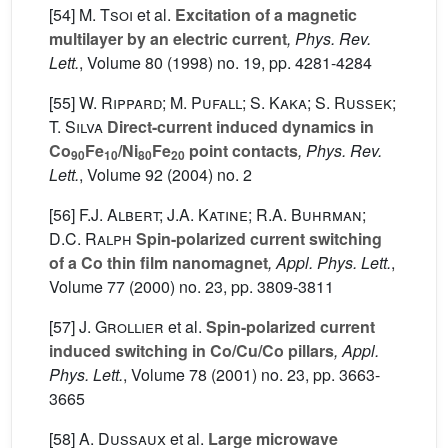
[54]
M. Tsoi
et al.
Excitation of a magnetic
multilayer by an electric current
, Phys. Rev.
Lett.
, Volume 80
(1998) no. 19, pp. 4281-4284
[55]
W. Rippard; M. Pufall; S. Kaka; S. Russek;
T. Silva
Direct-current induced dynamics in
Co
Fe
/Ni
Fe
point contacts
, Phys. Rev.
90
10
80
20
Lett.
, Volume 92
(2004) no. 2
[56]
F.J. Albert; J.A. Katine; R.A. Buhrman;
D.C. Ralph
Spin-polarized current switching
of a Co thin film nanomagnet
, Appl. Phys. Lett.
,
Volume 77
(2000) no. 23, pp. 3809-3811
[57]
J. Grollier
et al.
Spin-polarized current
induced switching in Co/Cu/Co pillars
, Appl.
Phys. Lett.
, Volume 78
(2001) no. 23, pp. 3663-
3665
[58]
A. Dussaux
et al.
Large microwave