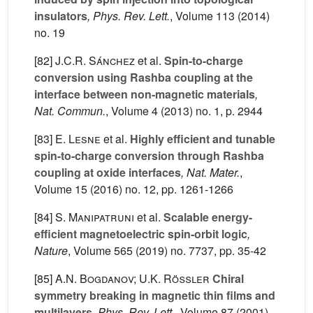
insulators
, Phys. Rev. Lett.
, Volume 113
(2014)
no. 19
[82]
J.C.R. Sánchez
et al.
Spin-to-charge
conversion using Rashba coupling at the
interface between non-magnetic materials
,
Nat. Commun.
, Volume 4
(2013) no. 1, p. 2944
[83]
E. Lesne
et al.
Highly efficient and tunable
spin-to-charge conversion through Rashba
coupling at oxide interfaces
, Nat. Mater.
,
Volume 15
(2016) no. 12, pp. 1261-1266
[84]
S. Manipatruni
et al.
Scalable energy-
efficient magnetoelectric spin-orbit logic
,
Nature
, Volume 565
(2019) no. 7737, pp. 35-42
[85]
A.N. Bogdanov; U.K. Rößler
Chiral
symmetry breaking in magnetic thin films and
multilayers
, Phys. Rev. Lett.
, Volume 87
(2001)