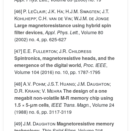
[46]
P. LeClair; J.K. Ha; H.J.M. Swagten; J.T.
Kohlhepp; C.H. van de Vin; W.J.M. de Jonge
Large magnetoresistance using hybrid spin
filter devices
, Appl. Phys. Lett.
, Volume 80
(2002) no. 4, pp. 625-627
[47]
E.E. Fullerton; J.R. Childress
Spintronics, magnetoresistive heads, and the
emergence of the digital world
, Proc. IEEE
,
Volume 104
(2016) no. 10, pp. 1787-1795
[48]
A.V. Pohm; J.S.T. Huang; J.M. Daughton;
D.R. Krahn; V. Mehra
The design of a one
megabit non-volatile M-R memory chip using
1.5 × 5-μm cells
, IEEE Trans. Magn.
, Volume 24
(1988) no. 6, pp. 3117-3119
[49]
J.M. Daughton
Magnetoresistive memory
technology
, Thin Solid Films
, Volume 216