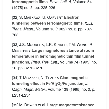
ferromagnetic films
, Phys. Lett. A
, Volume 54
(1975) no. 3, pp. 225-226
[32]
S. Maekawa; U. Gafvert
Electron
tunneling between ferromagnetic films
, IEEE
Trans. Magn.
, Volume 18
(1982) no. 2, pp. 707-
708
[33]
J.S. Moodera; L.R. Kinder; T.M. Wong; R.
Meservey
Large magnetoresistance at room
temperature in ferromagnetic thin film tunnel
junctions
, Phys. Rev. Lett.
, Volume 74
(1995) no.
16, pp. 3273-3276
[34]
T. Miyazaki; N. Tezuka
Giant magnetic
tunneling effect in Fe/Al
O
/Fe junction
, J.
2
3
Magn. Magn. Mater.
, Volume 139
(1995) no. 3, p.
L231-L234
[35]
M. Bowen
et al.
Large magnetoresistance