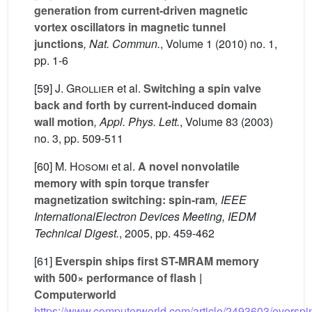
generation from current-driven magnetic
vortex oscillators in magnetic tunnel
junctions
, Nat. Commun.
, Volume 1
(2010) no. 1,
pp. 1-6
[59]
J. Grollier
et al.
Switching a spin valve
back and forth by current-induced domain
wall motion
, Appl. Phys. Lett.
, Volume 83
(2003)
no. 3, pp. 509-511
[60]
M. Hosomi
et al.
A novel nonvolatile
memory with spin torque transfer
magnetization switching: spin-ram
, IEEE
InternationalElectron Devices Meeting, IEDM
Technical Digest.
, 2005, pp. 459-462
[61]
Everspin ships first ST-MRAM memory
with 500× performance of flash |
Computerworld
https://www.computerworld.com/article/2493603/everspi