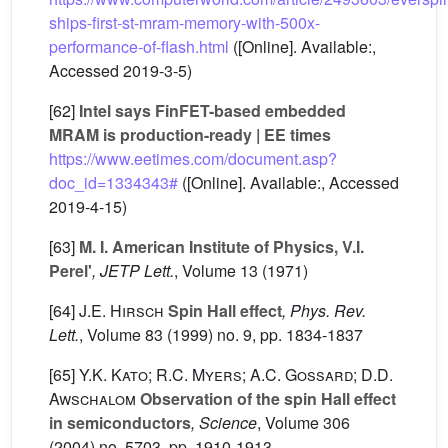
ships-first-st-mram-memory-with-500x-
performance-of-flash.html
([Online]. Available:,
Accessed 2019-3-5)
[62]
Intel says FinFET-based embedded
MRAM is production-ready | EE times
https://www.eetimes.com/document.asp?
doc_id=1334343#
([Online]. Available:, Accessed
2019-4-15)
[63]
M. I. American Institute of Physics, V.I.
Perel'
, JETP Lett.
, Volume 13
(1971)
[64]
J.E. Hirsch
Spin Hall effect
, Phys. Rev.
Lett.
, Volume 83
(1999) no. 9, pp. 1834-1837
[65]
Y.K. Kato; R.C. Myers; A.C. Gossard; D.D.
Awschalom
Observation of the spin Hall effect
in semiconductors
, Science
, Volume 306
(2004) no. 5703, pp. 1910-1913