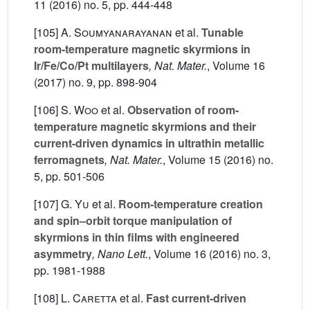
11
(2016) no. 5, pp. 444-448
[105]
A. Soumyanarayanan
et al.
Tunable
room-temperature magnetic skyrmions in
Ir/Fe/Co/Pt multilayers
, Nat. Mater.
, Volume 16
(2017) no. 9, pp. 898-904
[106]
S. Woo
et al.
Observation of room-
temperature magnetic skyrmions and their
current-driven dynamics in ultrathin metallic
ferromagnets
, Nat. Mater.
, Volume 15
(2016) no.
5, pp. 501-506
[107]
G. Yu
et al.
Room-temperature creation
and spin–orbit torque manipulation of
skyrmions in thin films with engineered
asymmetry
, Nano Lett.
, Volume 16
(2016) no. 3,
pp. 1981-1988
[108]
L. Caretta
et al.
Fast current-driven