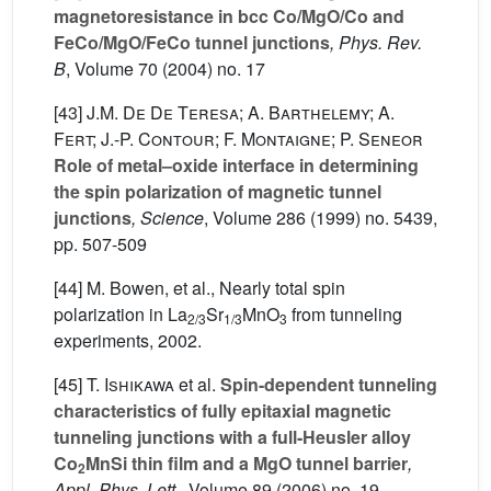
magnetoresistance in bcc Co/MgO/Co and
FeCo/MgO/FeCo tunnel junctions
, Phys. Rev.
B
, Volume 70
(2004) no. 17
[43]
J.M. De De Teresa; A. Barthelemy; A.
Fert; J.-P. Contour; F. Montaigne; P. Seneor
Role of metal–oxide interface in determining
the spin polarization of magnetic tunnel
junctions
, Science
, Volume 286
(1999) no. 5439,
pp. 507-509
[44] M. Bowen, et al., Nearly total spin
polarization in La
Sr
MnO
from tunneling
2/3
1/3
3
experiments, 2002.
[45]
T. Ishikawa
et al.
Spin-dependent tunneling
characteristics of fully epitaxial magnetic
tunneling junctions with a full-Heusler alloy
Co
MnSi thin film and a MgO tunnel barrier
,
2
Appl. Phys. Lett.
, Volume 89
(2006) no. 19