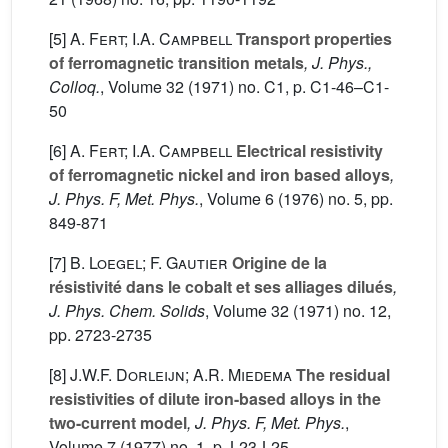
[5]
A. Fert; I.A. Campbell
Transport properties
of ferromagnetic transition metals
, J. Phys.,
Colloq.
, Volume 32
(1971) no. C1, p. C1-46–C1-
50
[6]
A. Fert; I.A. Campbell
Electrical resistivity
of ferromagnetic nickel and iron based alloys
,
J. Phys. F, Met. Phys.
, Volume 6
(1976) no. 5, pp.
849-871
[7]
B. Loegel; F. Gautier
Origine de la
résistivité dans le cobalt et ses alliages dilués
,
J. Phys. Chem. Solids
, Volume 32
(1971) no. 12,
pp. 2723-2735
[8]
J.W.F. Dorleijn; A.R. Miedema
The residual
resistivities of dilute iron-based alloys in the
two-current model
, J. Phys. F, Met. Phys.
,
Volume 7
(1977) no. 1, p. L23-L25