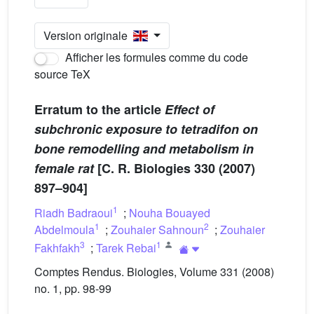
Version originale
Afficher les formules comme du code
source TeX
Erratum to the article
Effect of
subchronic exposure to tetradifon on
bone remodelling and metabolism in
female rat
[C. R. Biologies 330 (2007)
897–904]
1
Riadh Badraoui
;
Nouha Bouayed
1
2
Abdelmoula
;
Zouhaier Sahnoun
;
Zouhaier
3
1
Fakhfakh
;
Tarek Rebai
Comptes Rendus. Biologies, Volume 331 (2008)
no. 1, pp. 98-99